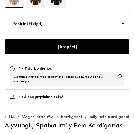
Pasirinkti dydį
Į krepšelį
4 - 7 darbo dienos
Galutinis numatomas pristatymo laikas bus nurodytas tavo
krepšelyje.
30 dienų grąžinimo teisė
rabužiai
Megzti drabužiai
Kardiganai
Imily Bela Kardiganai
Alyvuogių Spalva Imily Bela Kardiganas