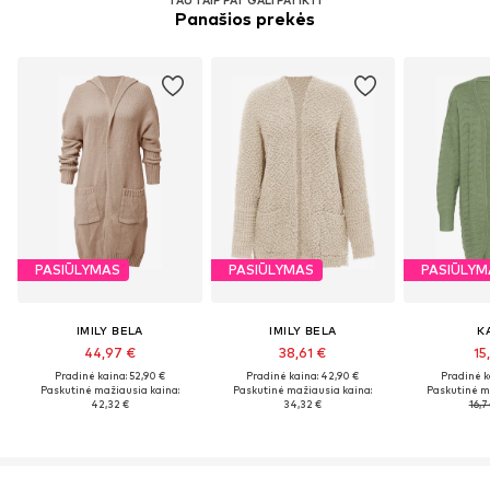
Panašios prekės
PASIŪLYMAS
PASIŪLYMAS
PASIŪLYM
IMILY BELA
IMILY BELA
K
44,97 €
38,61 €
15
Pradinė kaina: 52,90 €
Pradinė kaina: 42,90 €
Pradinė k
Paskutinė mažiausia kaina:
Paskutinė mažiausia kaina:
Paskutinė m
42,32 €
34,32 €
16,7