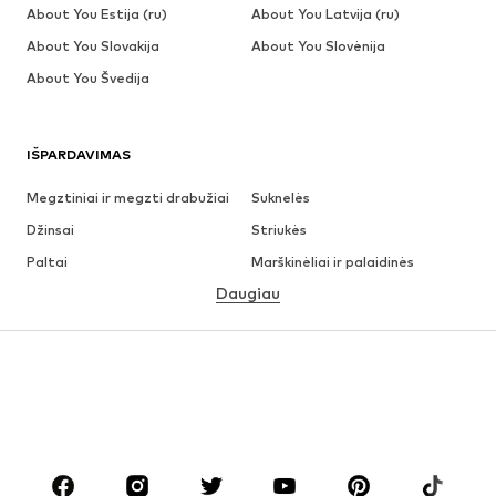
About You Estija (ru)
About You Latvija (ru)
About You Slovakija
About You Slovėnija
About You Švedija
IŠPARDAVIMAS
Megztiniai ir megzti drabužiai
Suknelės
Džinsai
Striukės
Paltai
Marškinėliai ir palaidinės
Daugiau
Kelnės
Apatiniai
Sijonai
Palaidinės ir tunikos
Džemperiai
Švarkai
Maudymosi drabužiai
Kombinezonai
Dideli dydžiai
Drabužiai nėščiosioms
Batai
Sportas
Aksesuarai
Premium