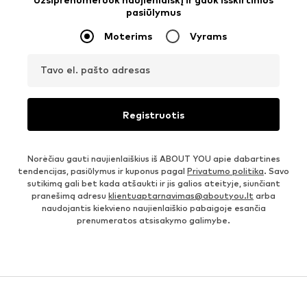
pasiūlymus
Moterims
Vyrams
Tavo el. pašto adresas
Registruotis
Norėčiau gauti naujienlaiškius iš ABOUT YOU apie dabartines
tendencijas, pasiūlymus ir kuponus pagal
Privatumo politika
. Savo
sutikimą gali bet kada atšaukti ir jis galios ateityje, siunčiant
pranešimą adresu
klientuaptarnavimas@aboutyou.lt
arba
naudojantis kiekvieno naujienlaiškio pabaigoje esančia
prenumeratos atsisakymo galimybe.