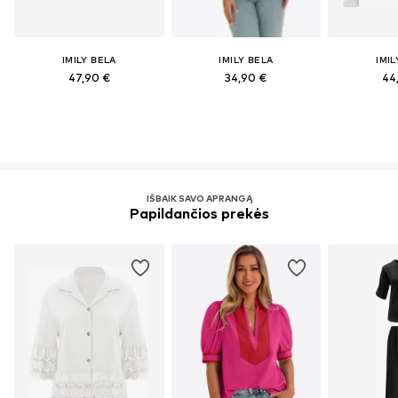
IMILY BELA
IMILY BELA
IMIL
47,90 €
34,90 €
44
IŠBAIK SAVO APRANGĄ
Papildančios prekės