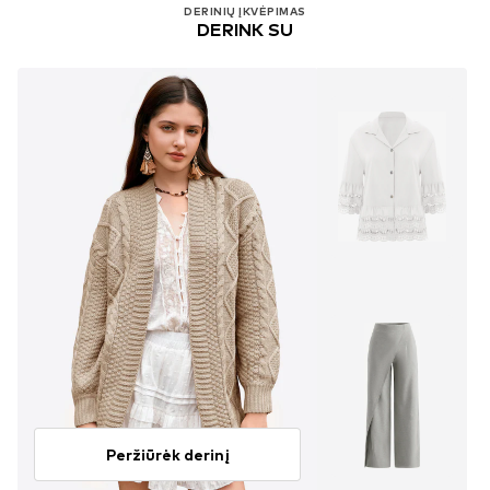
DERINIŲ ĮKVĖPIMAS
DERINK SU
Peržiūrėk derinį