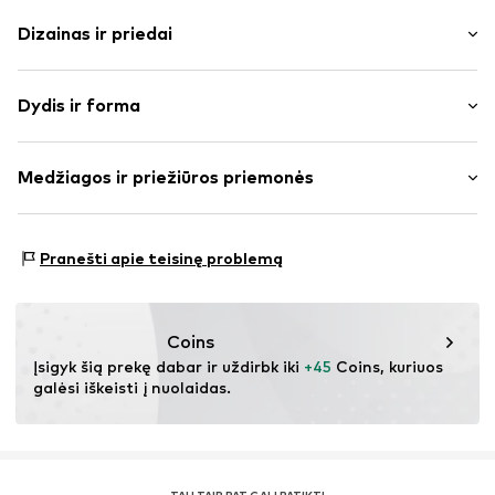
Dizainas ir priedai
Vienspalvis
Dydis ir forma
Megzti drabužiai
Megzti rankogaliai
Rankovės ilgis: ilgomis rankovėmis
To paties tono atspalvių siūlės
Medžiagos ir priežiūros priemonės
Ilgis: Ilgas modelis
Pritaikomumas: Laisva forma
Prekės Nr.
IBE0354003000001
Medžiaga: 20% Poliamidas – PA, 80% Poliakrilas - PC
Dydžių lentelė
Pranešti apie teisinę problemą
Medžiagos tipas: Stori megzti megztiniai
Kilmės šalis: Kinija
Coins
Įsigyk šią prekę dabar ir uždirbk iki 
+45
 Coins, kuriuos 
galėsi iškeisti į nuolaidas.
TAU TAIP PAT GALI PATIKTI