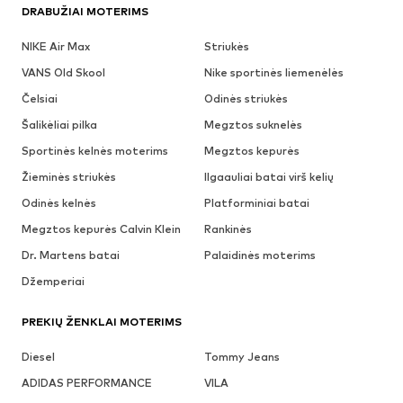
DRABUŽIAI MOTERIMS
NIKE Air Max
Striukės
VANS Old Skool
Nike sportinės liemenėlės
Čelsiai
Odinės striukės
Šalikėliai pilka
Megztos suknelės
Sportinės kelnės moterims
Megztos kepurės
Žieminės striukės
Ilgaauliai batai virš kelių
Odinės kelnės
Platforminiai batai
Megztos kepurės Calvin Klein
Rankinės
Dr. Martens batai
Palaidinės moterims
Džemperiai
PREKIŲ ŽENKLAI MOTERIMS
Diesel
Tommy Jeans
ADIDAS PERFORMANCE
VILA