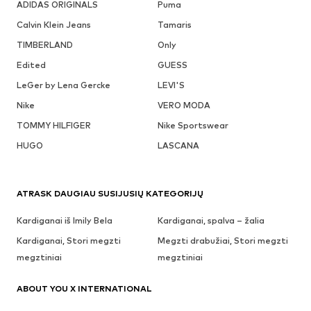
ADIDAS ORIGINALS
Puma
Calvin Klein Jeans
Tamaris
TIMBERLAND
Only
Edited
GUESS
LeGer by Lena Gercke
LEVI'S
Nike
VERO MODA
TOMMY HILFIGER
Nike Sportswear
HUGO
LASCANA
ATRASK DAUGIAU SUSIJUSIŲ KATEGORIJŲ
Kardiganai iš Imily Bela
Kardiganai, spalva – žalia
Kardiganai, Stori megzti
Megzti drabužiai, Stori megzti
megztiniai
megztiniai
ABOUT YOU X INTERNATIONAL