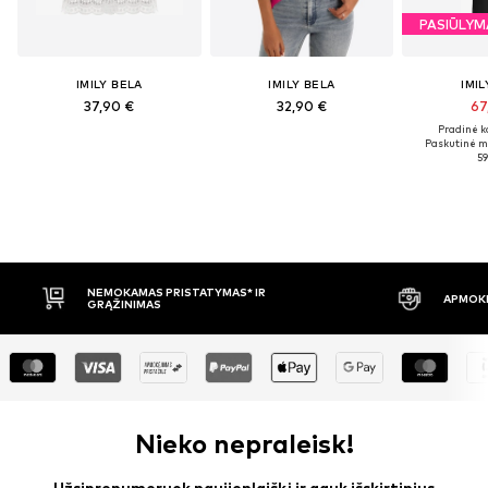
PASIŪLYM
IMILY BELA
IMILY BELA
IMIL
37,90 €
32,90 €
67
Pradinė k
Paskutinė m
59
APMOKĖJIMAS PRISTAČIUS
30 DIENŲ
Nieko nepraleisk!
Užsiprenumeruok naujienlaiškį ir gauk išskirtinius