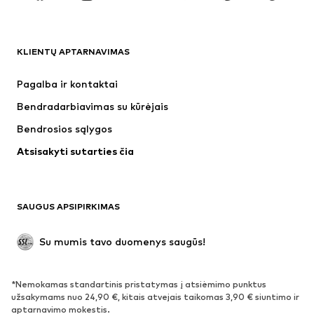
DRABUŽIAI
KLIENTŲ APTARNAVIMAS
Naujienos
Šiuo metu paklausu
Suknelės
Džinsai
Pagalba ir kontaktai
Marškinėliai ir palaidinės
Kelnės
Bendradarbiavimas su kūrėjais
Striukės
Megztiniai ir megzti drabužiai
Bendrosios sąlygos
Apatiniai
Palaidinės ir tunikos
Atsisakyti sutarties čia
Paltai
Sijonai
Maudymosi drabužiai
Džemperiai
Švarkai
Kombinezonai
SAUGUS APSIPIRKIMAS
Dideli dydžiai
Drabužiai nėščiosioms
Proginiai
Išskirtiniai
Su mumis tavo duomenys saugūs!
Antrinis panaudojimas
*Nemokamas standartinis pristatymas į atsiėmimo punktus
BATAI
užsakymams nuo 24,90 €, kitais atvejais taikomas 3,90 € siuntimo ir
aptarnavimo mokestis.