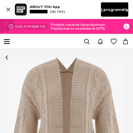
ABOUT YOU App
Į programėlę
(152 700)
Finalinis vasaros išpardavimas:
02
D.
07
H
58
M
09
S
Pasiūlymai su nuolaida iki 60%