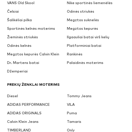
VANS Old Skool
Nike sportinės liemenėlės
Čelsiai
Odinės striukės
Šalikėliai pilka
Megztos suknelės
Sportinės kelnės moterims
Megztos kepurės
Žieminės striukės
Ilgaauliai batai virš kelių
Odinės kelnės
Platforminiai batai
Megztos kepurės Calvin Klein
Rankinės
Dr. Martens batai
Palaidinės moterims
Džemperiai
PREKIŲ ŽENKLAI MOTERIMS
Diesel
Tommy Jeans
ADIDAS PERFORMANCE
VILA
ADIDAS ORIGINALS
Puma
Calvin Klein Jeans
Tamaris
TIMBERLAND
Only