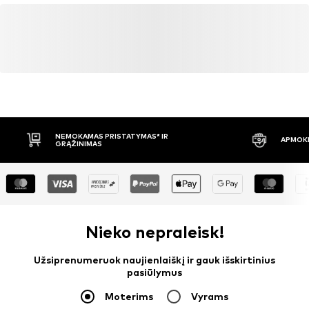
NEMOKAMAS PRISTATYMAS* IR
APMOKĖ
GRĄŽINIMAS
Nieko nepraleisk!
Užsiprenumeruok naujienlaiškį ir gauk išskirtinius
pasiūlymus
Moterims
Vyrams