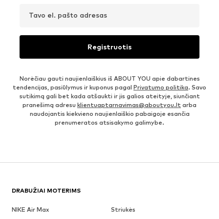
Tavo el. pašto adresas
Registruotis
Norėčiau gauti naujienlaiškius iš ABOUT YOU apie dabartines
tendencijas, pasiūlymus ir kuponus pagal
Privatumo politika
. Savo
sutikimą gali bet kada atšaukti ir jis galios ateityje, siunčiant
pranešimą adresu
klientuaptarnavimas@aboutyou.lt
arba
naudojantis kiekvieno naujienlaiškio pabaigoje esančia
prenumeratos atsisakymo galimybe.
DRABUŽIAI MOTERIMS
NIKE Air Max
Striukės