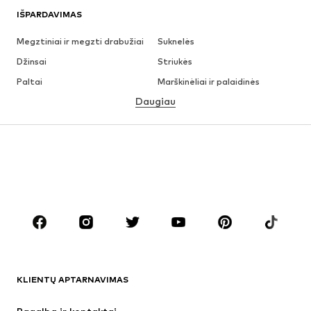
IŠPARDAVIMAS
Megztiniai ir megzti drabužiai
Suknelės
Džinsai
Striukės
Paltai
Marškinėliai ir palaidinės
Daugiau
Kelnės
Apatiniai
Sijonai
Palaidinės ir tunikos
Džemperiai
Švarkai
Maudymosi drabužiai
Kombinezonai
Dideli dydžiai
Drabužiai nėščiosioms
Batai
Sportas
Aksesuarai
Premium
DRABUŽIAI
KLIENTŲ APTARNAVIMAS
Naujienos
Šiuo metu paklausu
Suknelės
Džinsai