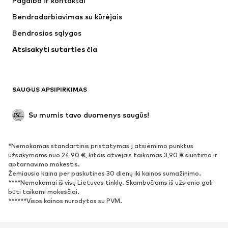
Pagalba ir kontaktai
Marškinėliai ir palaidinės
Kelnės
Bendradarbiavimas su kūrėjais
Striukės
Megztiniai ir megzti drabužiai
Bendrosios sąlygos
Apatiniai
Palaidinės ir tunikos
Atsisakyti sutarties čia
Paltai
Sijonai
Maudymosi drabužiai
Džemperiai
Švarkai
Kombinezonai
SAUGUS APSIPIRKIMAS
Dideli dydžiai
Drabužiai nėščiosioms
Proginiai
Išskirtiniai
Su mumis tavo duomenys saugūs!
Antrinis panaudojimas
*Nemokamas standartinis pristatymas į atsiėmimo punktus
BATAI
užsakymams nuo 24,90 €, kitais atvejais taikomas 3,90 € siuntimo ir
aptarnavimo mokestis.
Naujienos
Šiuo metu paklausu
Žemiausia kaina per paskutines 30 dienų iki kainos sumažinimo.
****Nemokamai iš visų Lietuvos tinklų. Skambučiams iš užsienio gali
Sportbačiai
Aulinukai
būti taikomi mokesčiai.
Batai su kulniukais
Auliniai batai
******Visos kainos nurodytos su PVM.
Basutės ir šlepetės
Bateliai
Sportiniai batai
Balerinos