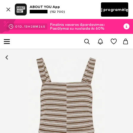
ABOUT YOU App
Į programėlę
(152 700)
Finalinis vasaros išpardavimas:
01
D.
13
H
28
M
24
S
Pasiūlymai su nuolaida iki 60%