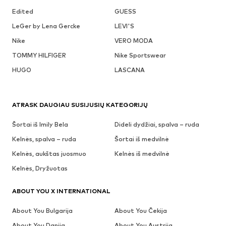
Edited
GUESS
LeGer by Lena Gercke
LEVI'S
Nike
VERO MODA
TOMMY HILFIGER
Nike Sportswear
HUGO
LASCANA
ATRASK DAUGIAU SUSIJUSIŲ KATEGORIJŲ
Šortai iš Imily Bela
Dideli dydžiai, spalva – ruda
Kelnės, spalva – ruda
Šortai iš medvilnė
Kelnės, aukštas juosmuo
Kelnės iš medvilnė
Kelnės, Dryžuotas
ABOUT YOU X INTERNATIONAL
About You Bulgarija
About You Čekija
About You Danija
About You Austrija