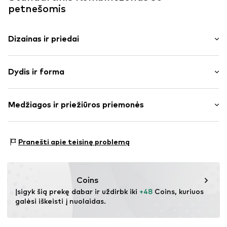
petnešomis
Dizainas ir priedai
Dryžuotas
Dydis ir forma
medvilnė
Įprasto pločio petnešėlės
Rankovės ilgis: be rankovių
Kvadratinė iškirptė
Medžiagos ir priežiūros priemonės
Ilgis: trumpas/mini
Dygsniuotas apvadas / kraštas
Pritaikomumas: Standartinis
Pilnai raštuota
Juosmens aukštis: aukštas juosmuo
Medžiaga: 50% Medvilnė, 50% Poliesteris – PES
Pranešti apie teisinę problemą
Pritaikomumas: Įprastas prigludimas
Prekės Nr.
IBE0442001000001
Dydžių lentelė
Coins
Įsigyk šią prekę dabar ir uždirbk iki 
+48
 Coins, kuriuos 
galėsi iškeisti į nuolaidas.