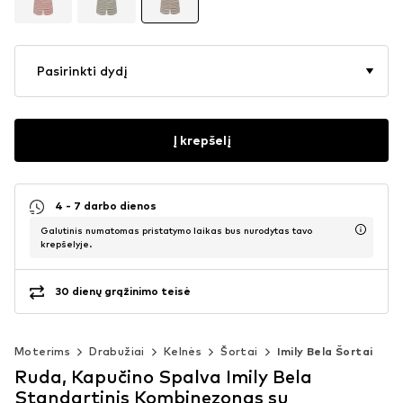
Pasirinkti dydį
Į krepšelį
4 - 7 darbo dienos
Galutinis numatomas pristatymo laikas bus nurodytas tavo
krepšelyje.
30 dienų grąžinimo teisė
Moterims
Drabužiai
Kelnės
Šortai
Imily Bela Šortai
Ruda, Kapučino Spalva Imily Bela
Standartinis Kombinezonas su