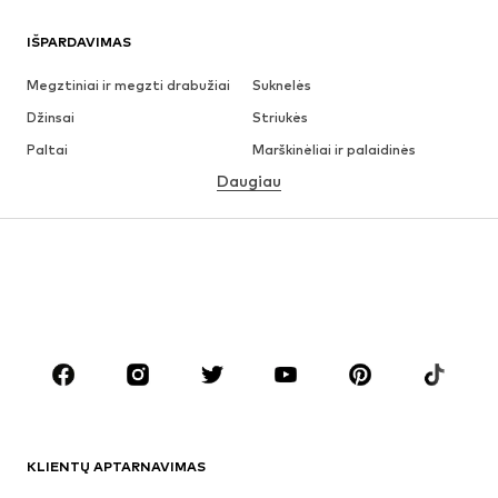
IŠPARDAVIMAS
Megztiniai ir megzti drabužiai
Suknelės
Džinsai
Striukės
Paltai
Marškinėliai ir palaidinės
Daugiau
Kelnės
Apatiniai
Sijonai
Palaidinės ir tunikos
Džemperiai
Švarkai
Maudymosi drabužiai
Kombinezonai
Dideli dydžiai
Drabužiai nėščiosioms
Batai
Sportas
Aksesuarai
Premium
DRABUŽIAI
KLIENTŲ APTARNAVIMAS
Naujienos
Šiuo metu paklausu