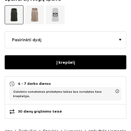
Pasirinkti dydį
Į krepšelį
4 - 7 darbo dienos
Galutinis numatomas pristatymo laikas bus nurodytas tavo
krepšelyje.
30 dienų grąžinimo teisė
terims
Drabužiai
Striukės
Liemenės
Imily Bela Liemenės