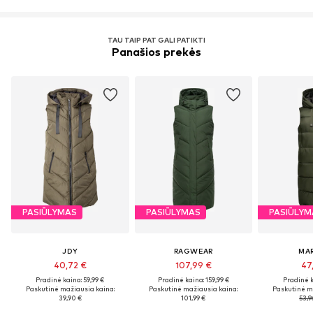
TAU TAIP PAT GALI PATIKTI
Panašios prekės
PASIŪLYMAS
PASIŪLYMAS
PASIŪLYM
JDY
RAGWEAR
MA
40,72 €
107,99 €
47
Pradinė kaina: 59,99 €
Pradinė kaina: 159,99 €
Pradinė k
Paskutinė mažiausia kaina:
Paskutinė mažiausia kaina:
Paskutinė m
39,90 €
101,99 €
53,9