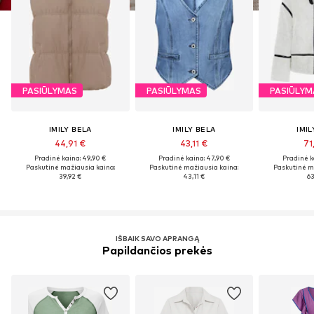
PASIŪLYMAS
PASIŪLYMAS
PASIŪLYM
IMILY BELA
IMILY BELA
IMIL
44,91 €
43,11 €
71
Pradinė kaina: 49,90 €
Pradinė kaina: 47,90 €
Pradinė k
Paskutinė mažiausia kaina:
Paskutinė mažiausia kaina:
Paskutinė m
39,92 €
43,11 €
63
IŠBAIK SAVO APRANGĄ
Papildančios prekės