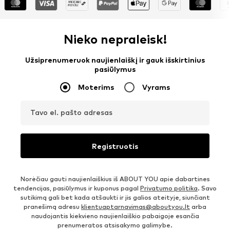
Nieko nepraleisk!
Užsiprenumeruok naujienlaiškį ir gauk išskirtinius
pasiūlymus
Moterims
Vyrams
Tavo el. pašto adresas
Registruotis
Norėčiau gauti naujienlaiškius iš ABOUT YOU apie dabartines
tendencijas, pasiūlymus ir kuponus pagal
Privatumo politika
. Savo
sutikimą gali bet kada atšaukti ir jis galios ateityje, siunčiant
pranešimą adresu
klientuaptarnavimas@aboutyou.lt
arba
naudojantis kiekvieno naujienlaiškio pabaigoje esančia
prenumeratos atsisakymo galimybe.