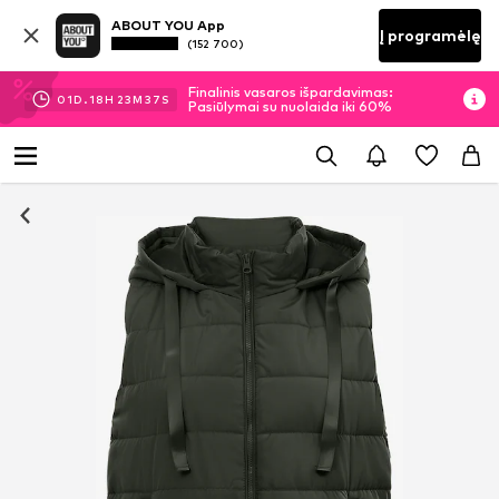
ABOUT YOU App
Į programėlę
(152 700)
Finalinis vasaros išpardavimas:
01
D.
18
H
23
M
36
S
Pasiūlymai su nuolaida iki 60%