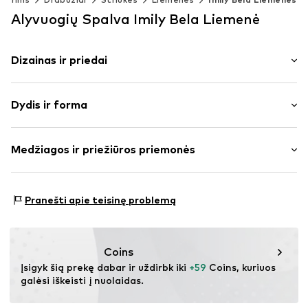
Alyvuogių Spalva Imily Bela Liemenė
Dizainas ir priedai
Vienspalvis
Dydis ir forma
Tiesus apvadas
Dygsniai
Ilgis: Ilgas modelis
Plonas pamušalas
Medžiagos ir priežiūros priemonės
Pritaikomumas: Įprastas prigludimas
Užtrauktukas
Dydžių lentelė
Prekės Nr.
IBE0378002000001
Išorinė medžiaga: 100% Poliesteris – PES
Pranešti apie teisinę problemą
Pamušalas ir užpildas: 100% Poliesteris – PES
Coins
Įsigyk šią prekę dabar ir uždirbk iki 
+59
 Coins, kuriuos 
galėsi iškeisti į nuolaidas.