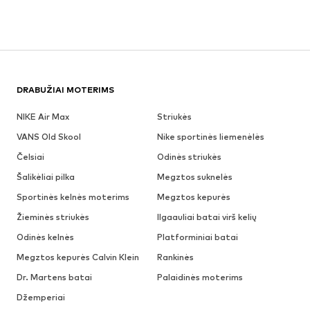
DRABUŽIAI MOTERIMS
NIKE Air Max
Striukės
VANS Old Skool
Nike sportinės liemenėlės
Čelsiai
Odinės striukės
Šalikėliai pilka
Megztos suknelės
Sportinės kelnės moterims
Megztos kepurės
Žieminės striukės
Ilgaauliai batai virš kelių
Odinės kelnės
Platforminiai batai
Megztos kepurės Calvin Klein
Rankinės
Dr. Martens batai
Palaidinės moterims
Džemperiai