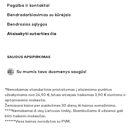
Suknelės
Džinsai
Pagalba ir kontaktai
Marškinėliai ir palaidinės
Kelnės
Bendradarbiavimas su kūrėjais
Striukės
Megztiniai ir megzti drabužiai
Bendrosios sąlygos
Apatiniai
Palaidinės ir tunikos
Atsisakyti sutarties čia
Paltai
Sijonai
Maudymosi drabužiai
Džemperiai
Švarkai
Kombinezonai
SAUGUS APSIPIRKIMAS
Dideli dydžiai
Drabužiai nėščiosioms
Proginiai
Išskirtiniai
Su mumis tavo duomenys saugūs!
Antrinis panaudojimas
*Nemokamas standartinis pristatymas į atsiėmimo punktus
BATAI
užsakymams nuo 24,90 €, kitais atvejais taikomas 3,90 € siuntimo ir
aptarnavimo mokestis.
Naujienos
Šiuo metu paklausu
Žemiausia kaina per paskutines 30 dienų iki kainos sumažinimo.
****Nemokamai iš visų Lietuvos tinklų. Skambučiams iš užsienio gali
Sportbačiai
Aulinukai
būti taikomi mokesčiai.
Batai su kulniukais
Auliniai batai
******Visos kainos nurodytos su PVM.
Basutės ir šlepetės
Bateliai