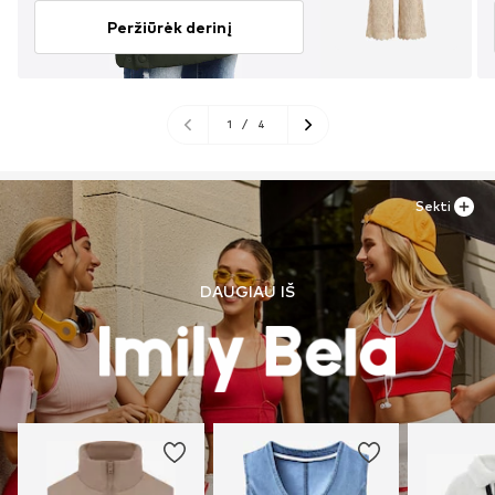
Peržiūrėk derinį
1
/
4
Sekti
DAUGIAU IŠ