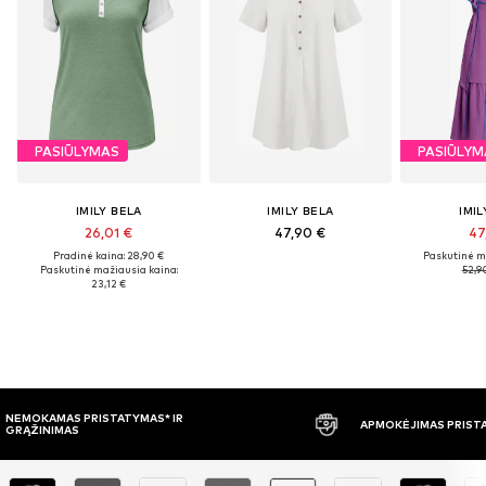
PASIŪLYMAS
PASIŪLYM
IMILY BELA
IMILY BELA
IMIL
26,01 €
47,90 €
47
Pradinė kaina: 28,90 €
Paskutinė m
Paskutinė mažiausia kaina:
52,9
23,12 €
APMOKĖJIMAS PRISTAČIUS
30 DIENŲ 