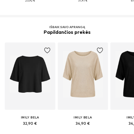
23,92 €
31,41 €
67
IŠBAIK SAVO APRANGĄ
Papildančios prekės
IMILY BELA
IMILY BELA
IMIL
32,90 €
34,90 €
34