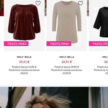
PASIŪLYMAS
PASIŪLYMAS
PASIŪLYM
IMILY BELA
IMILY BELA
IMIL
29,61 €
26,91 €
26
Pradinė kaina: 32,90 €
Pradinė kaina: 29,90 €
Pradinė k
Paskutinė mažiausia kaina:
Paskutinė mažiausia kaina:
Paskutinė m
29,61 €
23,92 €
23