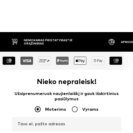
APMOKĖJIMAS PRISTAČIUS
30 DIENŲ 
Nieko nepraleisk!
Užsiprenumeruok naujienlaiškį ir gauk išskirtinius
pasiūlymus
Moterims
Vyrams
Tavo el. pašto adresas