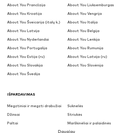
About You Prancūzija
About You Liuksemburgas
About You Kroatija
About You Vengrija
About You Šveicarija (italų k.)
About You Italija
About You Latvija
About You Belgija
About You Nyderlandai
About You Lenkija
About You Portugalija
About You Rumunija
About You Estija (ru)
About You Latvija (ru)
About You Slovakija
About You Slovėnija
About You Švedija
IŠPARDAVIMAS
Megztiniai ir megzti drabužiai
Suknelės
Džinsai
Striukės
Paltai
Marškinėliai ir palaidinės
Daugiau
Kelnės
Apatiniai