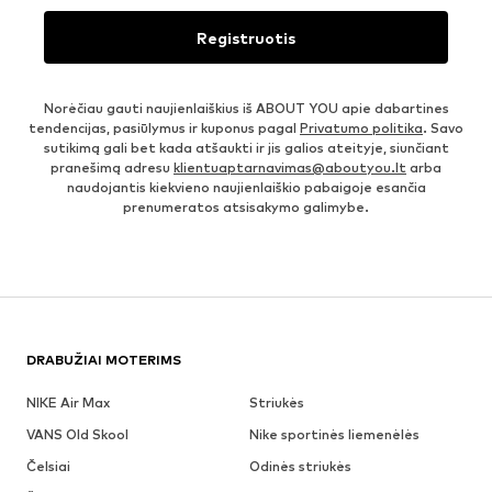
Registruotis
Norėčiau gauti naujienlaiškius iš ABOUT YOU apie dabartines
tendencijas, pasiūlymus ir kuponus pagal
Privatumo politika
. Savo
sutikimą gali bet kada atšaukti ir jis galios ateityje, siunčiant
pranešimą adresu
klientuaptarnavimas@aboutyou.lt
arba
naudojantis kiekvieno naujienlaiškio pabaigoje esančia
prenumeratos atsisakymo galimybe.
DRABUŽIAI MOTERIMS
NIKE Air Max
Striukės
VANS Old Skool
Nike sportinės liemenėlės
Čelsiai
Odinės striukės