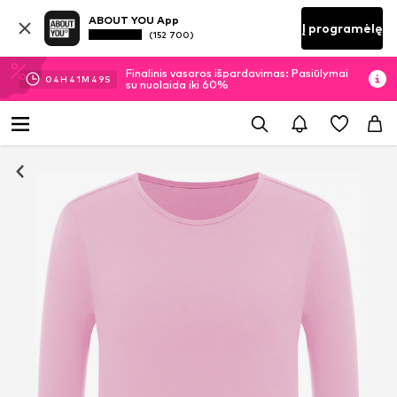
ABOUT YOU App
Į programėlę
(152 700)
Finalinis vasaros išpardavimas: Pasiūlymai
04
H
41
M
48
S
su nuolaida iki 60%