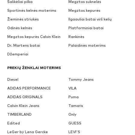
Šalikėliai pilka
Megztos suknelės
Sportinės kelnės moterims
Megztos kepurės
Žieminės striukės
Ilgaauliai batai virš kelių
Odinės kelnės
Platforminiai batai
Megztos kepurės Calvin Klein
Rankinės
Dr. Martens batai
Palaidinės moterims
Džemperiai
PREKIŲ ŽENKLAI MOTERIMS
Diesel
Tommy Jeans
ADIDAS PERFORMANCE
VILA
ADIDAS ORIGINALS
Puma
Calvin Klein Jeans
Tamaris
TIMBERLAND
Only
Edited
GUESS
LeGer by Lena Gercke
LEVI'S