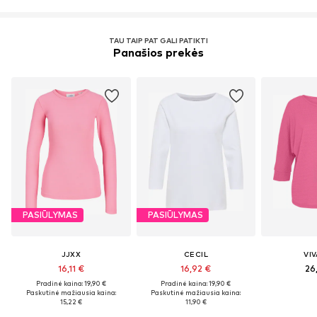
TAU TAIP PAT GALI PATIKTI
Panašios prekės
PASIŪLYMAS
PASIŪLYMAS
JJXX
CECIL
VI
16,11 €
16,92 €
26
Pradinė kaina: 19,90 €
Pradinė kaina: 19,90 €
Paskutinė mažiausia kaina:
Paskutinė mažiausia kaina:
15,22 €
11,90 €