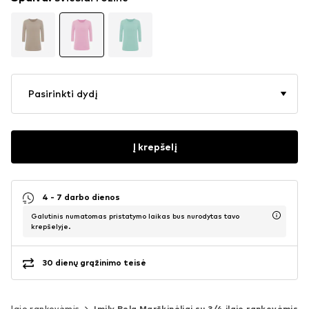
Pasirinkti dydį
Į krepšelį
4 - 7 darbo dienos
Galutinis numatomas pristatymo laikas bus nurodytas tavo
krepšelyje.
30 dienų grąžinimo teisė
/4 ilgio rankovėmis
Imily Bela Marškinėliai su 3/4 ilgio rankovėmis