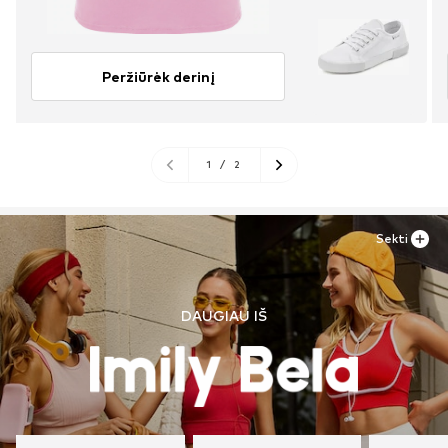
Peržiūrėk derinį
1
/
2
Sekti
DAUGIAU IŠ