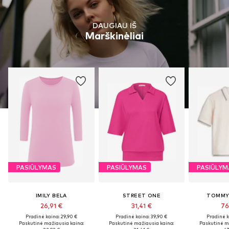
DAUGIAU IŠ
Marškinėliai
PASIŪLYMAS
PASIŪLYMAS
PASIŪLYM
IMILY BELA
STREET ONE
TOMMY 
26,91 €
31,41 €
76
Pradinė kaina: 29,90 €
Pradinė kaina: 39,90 €
Pradinė k
Paskutinė mažiausia kaina:
Paskutinė mažiausia kaina:
Paskutinė m