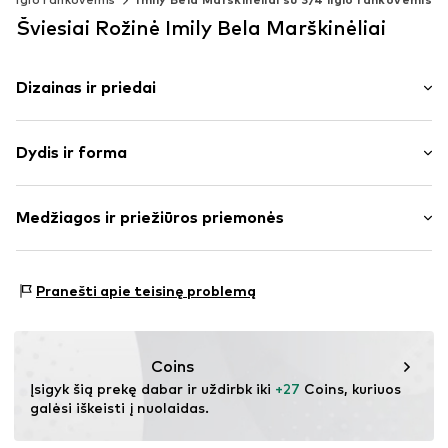
Šviesiai Rožinė Imily Bela Marškinėliai
Dizainas ir priedai
Vienspalvis
Dydis ir forma
plonas trikotažas
Apskrita kaklo iškirptė
Rankovės ilgis: trijų ketvirčių rankovės
Dygsniuotas apvadas / kraštas
Medžiagos ir priežiūros priemonės
Ilgis: Normalaus ilgio
Inkrustuota iškirptė
Pritaikomumas: Įprastas prigludimas
Minkšta tekstūra
Medžiaga: 62% Poliesteris – PES, 34% Medvilnė, 4%
Dydžių lentelė
Pranešti apie teisinę problemą
Prekės Nr.
IBE0027001000001
Elastanas
Coins
Įsigyk šią prekę dabar ir uždirbk iki 
+27
 Coins, kuriuos 
galėsi iškeisti į nuolaidas.