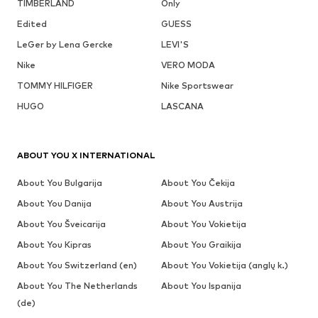
TIMBERLAND
Only
Edited
GUESS
LeGer by Lena Gercke
LEVI'S
Nike
VERO MODA
TOMMY HILFIGER
Nike Sportswear
HUGO
LASCANA
ABOUT YOU X INTERNATIONAL
About You Bulgarija
About You Čekija
About You Danija
About You Austrija
About You Šveicarija
About You Vokietija
About You Kipras
About You Graikija
About You Switzerland (en)
About You Vokietija (anglų k.)
About You The Netherlands
About You Ispanija
(de)