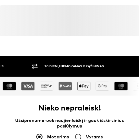
30 DIENŲ NEMOKAMAS GRĄŽINIMAS
DIDE
Nieko nepraleisk!
Užsiprenumeruok naujienlaiškį ir gauk išskirtinius
pasiūlymus
Moterims
Vyrams