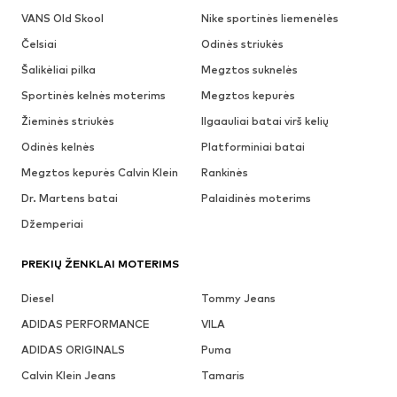
VANS Old Skool
Nike sportinės liemenėlės
Čelsiai
Odinės striukės
Šalikėliai pilka
Megztos suknelės
Sportinės kelnės moterims
Megztos kepurės
Žieminės striukės
Ilgaauliai batai virš kelių
Odinės kelnės
Platforminiai batai
Megztos kepurės Calvin Klein
Rankinės
Dr. Martens batai
Palaidinės moterims
Džemperiai
PREKIŲ ŽENKLAI MOTERIMS
Diesel
Tommy Jeans
ADIDAS PERFORMANCE
VILA
ADIDAS ORIGINALS
Puma
Calvin Klein Jeans
Tamaris