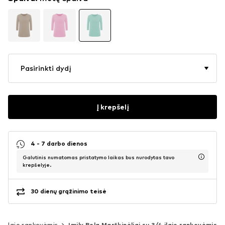
Pasirinkti dydį
Į krepšelį
4 - 7 darbo dienos
Galutinis numatomas pristatymo laikas bus nurodytas tavo
krepšelyje.
30 dienų grąžinimo teisė
/4 ilgio rankovėmis
Imily Bela Marškinėliai su 3/4 ilgio rankovėmis