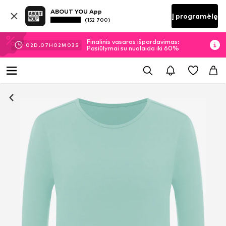
ABOUT YOU App
Į programėlę
(152 700)
Finalinis vasaros išpardavimas:
02
D.
07
H
02
M
02
S
Pasiūlymai su nuolaida iki 60%