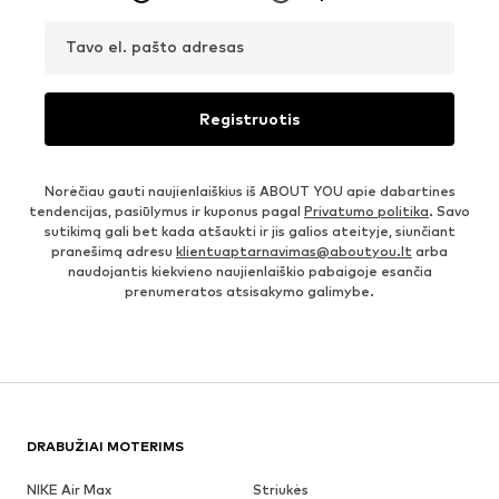
Tavo el. pašto adresas
Registruotis
Norėčiau gauti naujienlaiškius iš ABOUT YOU apie dabartines
tendencijas, pasiūlymus ir kuponus pagal
Privatumo politika
. Savo
sutikimą gali bet kada atšaukti ir jis galios ateityje, siunčiant
pranešimą adresu
klientuaptarnavimas@aboutyou.lt
arba
naudojantis kiekvieno naujienlaiškio pabaigoje esančia
prenumeratos atsisakymo galimybe.
DRABUŽIAI MOTERIMS
NIKE Air Max
Striukės