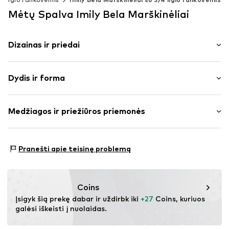
Mėtų Spalva Imily Bela Marškinėliai
Dizainas ir priedai
Vienspalvis
Dydis ir forma
plonas trikotažas
Apskrita kaklo iškirptė
Rankovės ilgis: trijų ketvirčių rankovės
Dygsniuotas apvadas / kraštas
Medžiagos ir priežiūros priemonės
Ilgis: Normalaus ilgio
Inkrustuota iškirptė
Pritaikomumas: Įprastas prigludimas
To paties tono atspalvių siūlės
Medžiaga: 62% Poliesteris – PES, 34% Medvilnė, 4%
Minkšta tekstūra
Dydžių lentelė
Pranešti apie teisinę problemą
Elastanas
Prekės Nr.
IBE0027003000001
Kilmės šalis: Kinija
Coins
Įsigyk šią prekę dabar ir uždirbk iki 
+27
 Coins, kuriuos 
galėsi iškeisti į nuolaidas.