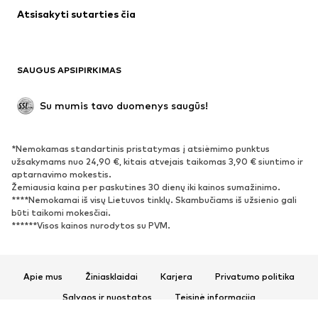
Atsisakyti sutarties čia
Paltai
Sijonai
Maudymosi drabužiai
Džemperiai
Švarkai
Kombinezonai
SAUGUS APSIPIRKIMAS
Dideli dydžiai
Drabužiai nėščiosioms
Proginiai
Išskirtiniai
Su mumis tavo duomenys saugūs!
Antrinis panaudojimas
*Nemokamas standartinis pristatymas į atsiėmimo punktus
BATAI
užsakymams nuo 24,90 €, kitais atvejais taikomas 3,90 € siuntimo ir
aptarnavimo mokestis.
Naujienos
Šiuo metu paklausu
Žemiausia kaina per paskutines 30 dienų iki kainos sumažinimo.
****Nemokamai iš visų Lietuvos tinklų. Skambučiams iš užsienio gali
Sportbačiai
Aulinukai
būti taikomi mokesčiai.
Batai su kulniukais
Auliniai batai
******Visos kainos nurodytos su PVM.
Basutės ir šlepetės
Bateliai
Sportiniai batai
Balerinos
Apie mus
Žiniasklaidai
Karjera
Privatumo politika
Įsispiriami bateliai
Šlepetės
Sąlygos ir nuostatos
Teisinė informacija
Išskirtiniai
Prieinamumas
Produkto sauga