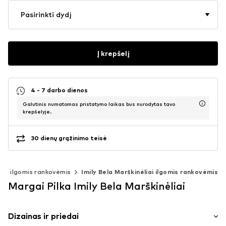
Pasirinkti dydį
Į krepšelį
4 - 7 darbo dienos
Galutinis numatomas pristatymo laikas bus nurodytas tavo
krepšelyje.
30 dienų grąžinimo teisė
iai ilgomis rankovėmis
Imily Bela Marškinėliai ilgomis rankovėmis
Margai Pilka Imily Bela Marškinėliai
Dizainas ir priedai