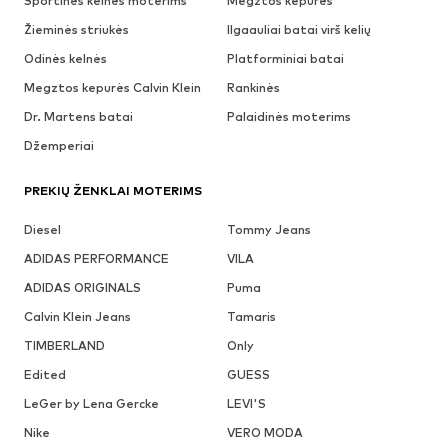
Sportinės kelnės moterims
Megztos kepurės
Žieminės striukės
Ilgaauliai batai virš kelių
Odinės kelnės
Platforminiai batai
Megztos kepurės Calvin Klein
Rankinės
Dr. Martens batai
Palaidinės moterims
Džemperiai
PREKIŲ ŽENKLAI MOTERIMS
Diesel
Tommy Jeans
ADIDAS PERFORMANCE
VILA
ADIDAS ORIGINALS
Puma
Calvin Klein Jeans
Tamaris
TIMBERLAND
Only
Edited
GUESS
LeGer by Lena Gercke
LEVI'S
Nike
VERO MODA