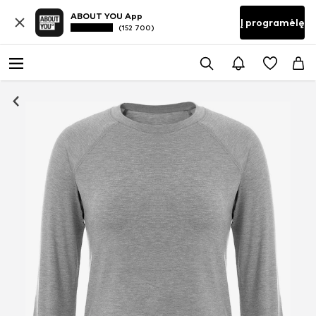
ABOUT YOU App
Į programėlę
(152 700)