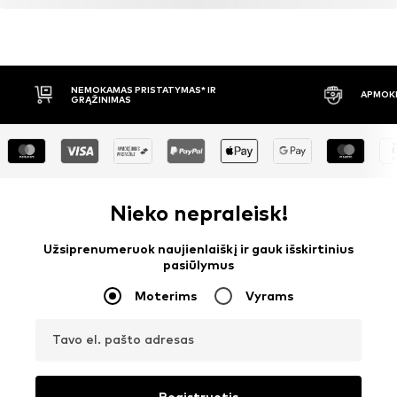
NEMOKAMAS PRISTATYMAS* IR
APMOKĖ
GRĄŽINIMAS
Nieko nepraleisk!
Užsiprenumeruok naujienlaiškį ir gauk išskirtinius
pasiūlymus
Moterims
Vyrams
Tavo el. pašto adresas
Registruotis