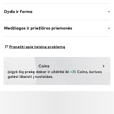
Mišinys
Dydis ir forma
plonas trikotažas
Apskrita kaklo iškirptė
Rankovės ilgis: ilgomis rankovėmis
Dygsniuotas apvadas / kraštas
Medžiagos ir priežiūros priemonės
Ilgis: Normalaus ilgio
Minkšta tekstūra
Pritaikomumas: Įprastas prigludimas
Prekės Nr.
IBE0256002000001
Medžiaga: 61% Poliesteris – PES, 33% Viskozė, 6%
Dydžių lentelė
Pranešti apie teisinę problemą
Elastanas
Coins
Įsigyk šią prekę dabar ir uždirbk iki 
+35
 Coins, kuriuos 
galėsi iškeisti į nuolaidas.