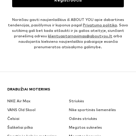
Norėčiau gauti naujienlaiškius iš ABOUT YOU apie dabartines
tendencijas, pasiūlymus ir kuponus pagal
Privatumo politika
. Savo
sutikimą gali bet kada atšaukti ir jis galios ateityje, siunčiant
pranešimą adresu
klientuaptarnavimas@aboutyou.lt
arba
naudojantis kiekvieno naujienlaiškio pabaigoje esančia
prenumeratos atsisakymo galimybe.
DRABUŽIAI MOTERIMS
NIKE Air Max
Striukės
VANS Old Skool
Nike sportinės liemenėlės
Čelsiai
Odinės striukės
Šalikėliai pilka
Megztos suknelės