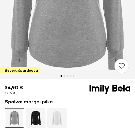
Beveik išparduota
34,90 €
34,90 €
su PVM
su PVM
Spalva
:
margai pilka