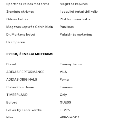
Sportinės kelnės moterims
Megztos kepurės
Žieminės striukės
Ilgaauliai batai virš kelių
Odinės kelnės
Platforminiai batai
Megztos kepurės Calvin Klein
Rankinės
Dr. Martens batai
Palaidinės moterims
Džemperiai
PREKIŲ ŽENKLAI MOTERIMS
Diesel
Tommy Jeans
ADIDAS PERFORMANCE
VILA
ADIDAS ORIGINALS
Puma
Calvin Klein Jeans
Tamaris
TIMBERLAND
Only
Edited
GUESS
LeGer by Lena Gercke
LEVI'S
Nike
VERO MODA