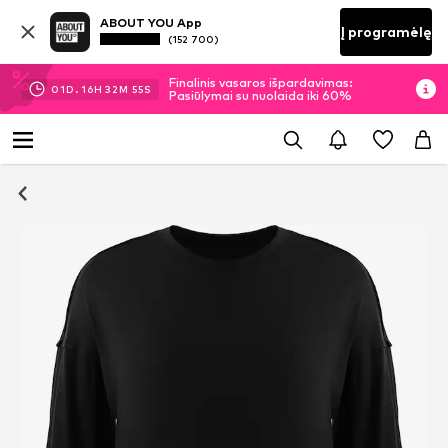
ABOUT YOU App
Į programėlę
(152 700)
Finalinis vasaros išpardavimas:
01
D.
16
H
32
M
54
S
Pasiūlymai su nuolaida iki 60%