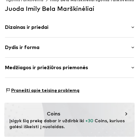
Juoda Imily Bela Marškinėliai
Dizainas ir priedai
Vienspalvis
Dydis ir forma
plonas trikotažas
Apskrita kaklo iškirptė
Rankovės ilgis: ilgomis rankovėmis
Klostės
Medžiagos ir priežiūros priemonės
Ilgis: Normalaus ilgio
Tiesus apvadas
Pritaikomumas: Laisva forma
Šoninis skeltukas
Medžiaga: 62% Poliesteris – PES, 34% Medvilnė, 4%
To paties tono atspalvių siūlės
Dydžių lentelė
Pranešti apie teisinę problemą
Elastanas
Minkšta tekstūra
Kilmės šalis: Kinija
Prekės Nr.
IBE0336003000001
Coins
Įsigyk šią prekę dabar ir uždirbk iki 
+30
 Coins, kuriuos 
galėsi iškeisti į nuolaidas.