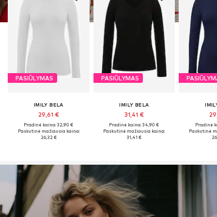
PASIŪLYMAS
PASIŪLYMAS
PASIŪLYM
IMILY BELA
IMILY BELA
IMIL
29,61 €
31,41 €
29
Pradinė kaina: 32,90 €
Pradinė kaina: 34,90 €
Pradinė k
Paskutinė mažiausia kaina:
Paskutinė mažiausia kaina:
Paskutinė m
26,32 €
31,41 €
26