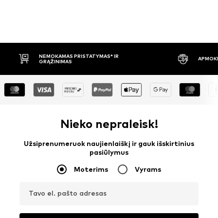
APMOKĖJIMAS PRISTAČIUS
30 DIENŲ 
Nieko nepraleisk!
Užsiprenumeruok naujienlaiškį ir gauk išskirtinius
pasiūlymus
Moterims
Vyrams
Tavo el. pašto adresas