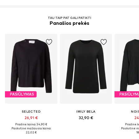
TAU TAIP PAT GALI PATIKTI
Panašios prekės
PASIŪLYMAS
PASIŪLYM
SELECTED
IMILY BELA
NOI
26,91 €
32,90 €
24
Pradinė kaina: 34,90 €
Pradinė k
Paskutinė mažiausia kaina:
Paskutinė m
22,02 €
18