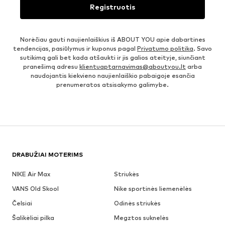
Registruotis
Norėčiau gauti naujienlaiškius iš ABOUT YOU apie dabartines
tendencijas, pasiūlymus ir kuponus pagal
Privatumo politika
. Savo
sutikimą gali bet kada atšaukti ir jis galios ateityje, siunčiant
pranešimą adresu
klientuaptarnavimas@aboutyou.lt
arba
naudojantis kiekvieno naujienlaiškio pabaigoje esančia
prenumeratos atsisakymo galimybe.
DRABUŽIAI MOTERIMS
NIKE Air Max
Striukės
VANS Old Skool
Nike sportinės liemenėlės
Čelsiai
Odinės striukės
Šalikėliai pilka
Megztos suknelės