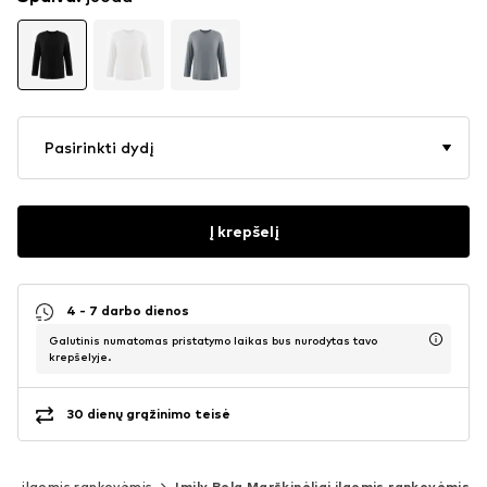
Pasirinkti dydį
Į krepšelį
4 - 7 darbo dienos
Galutinis numatomas pristatymo laikas bus nurodytas tavo
krepšelyje.
30 dienų grąžinimo teisė
iai ilgomis rankovėmis
Imily Bela Marškinėliai ilgomis rankovėmis