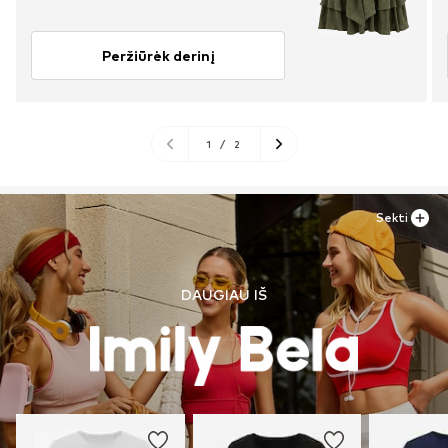
Peržiūrėk derinį
1
/
2
Sekti
DAUGIAU IŠ