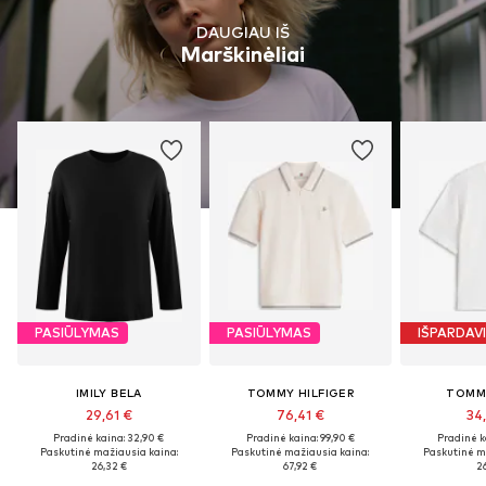
DAUGIAU IŠ
Marškinėliai
PASIŪLYMAS
PASIŪLYMAS
IŠPARDAV
IMILY BELA
TOMMY HILFIGER
TOMM
29,61 €
76,41 €
34
Pradinė kaina: 32,90 €
Pradinė kaina: 99,90 €
Pradinė k
Paskutinė mažiausia kaina:
Paskutinė mažiausia kaina:
Paskutinė m
26,32 €
67,92 €
26