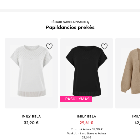
IŠBAIK SAVO APRANGĄ
Papildančios prekės
PASIŪLYMAS
IMILY BELA
IMILY BELA
IMIL
32,90 €
29,61 €
42
Pradinė kaina: 32,90 €
Paskutinė mažiausia kaina:
29,61 €