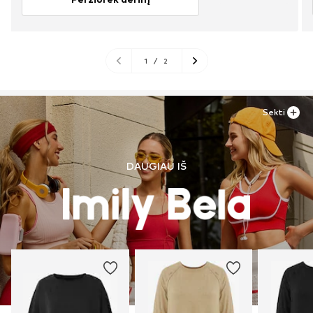
1
/
2
Sekti
DAUGIAU IŠ