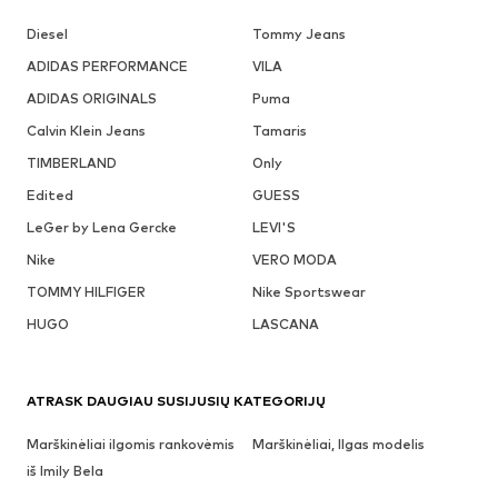
Diesel
Tommy Jeans
ADIDAS PERFORMANCE
VILA
ADIDAS ORIGINALS
Puma
Calvin Klein Jeans
Tamaris
TIMBERLAND
Only
Edited
GUESS
LeGer by Lena Gercke
LEVI'S
Nike
VERO MODA
TOMMY HILFIGER
Nike Sportswear
HUGO
LASCANA
ATRASK DAUGIAU SUSIJUSIŲ KATEGORIJŲ
Marškinėliai ilgomis rankovėmis
Marškinėliai, Ilgas modelis
iš Imily Bela