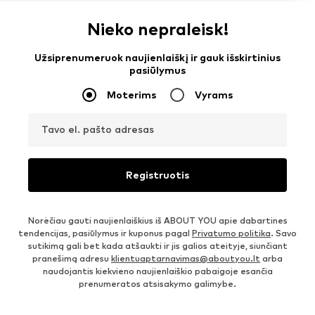
Nieko nepraleisk!
Užsiprenumeruok naujienlaiškį ir gauk išskirtinius
pasiūlymus
Moterims
Vyrams
Tavo el. pašto adresas
Registruotis
Norėčiau gauti naujienlaiškius iš ABOUT YOU apie dabartines
tendencijas, pasiūlymus ir kuponus pagal
Privatumo politika
. Savo
sutikimą gali bet kada atšaukti ir jis galios ateityje, siunčiant
pranešimą adresu
klientuaptarnavimas@aboutyou.lt
arba
naudojantis kiekvieno naujienlaiškio pabaigoje esančia
prenumeratos atsisakymo galimybe.