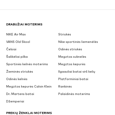
DRABUŽIAI MOTERIMS
NIKE Air Max
Striukės
VANS Old Skool
Nike sportinės liemenėlės
Čelsiai
Odinės striukės
Šalikėliai pilka
Megztos suknelės
Sportinės kelnės moterims
Megztos kepurės
Žieminės striukės
Ilgaauliai batai virš kelių
Odinės kelnės
Platforminiai batai
Megztos kepurės Calvin Klein
Rankinės
Dr. Martens batai
Palaidinės moterims
Džemperiai
PREKIŲ ŽENKLAI MOTERIMS