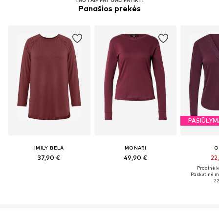
Panašios prekės
PASIŪLYM
IMILY BELA
MONARI
O
37,90 €
49,90 €
22
Pradinė k
Paskutinė m
22