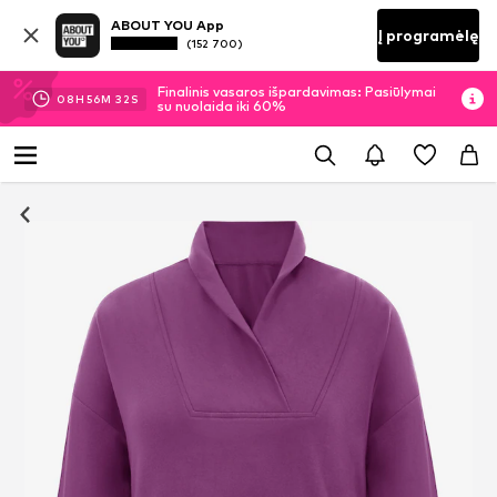
ABOUT YOU App
Į programėlę
(152 700)
Finalinis vasaros išpardavimas: Pasiūlymai
08
H
56
M
31
S
su nuolaida iki 60%