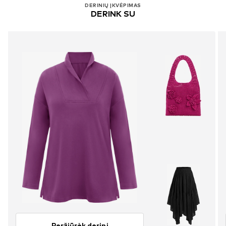
DERINIŲ ĮKVĖPIMAS
DERINK SU
Peržiūrėk derinį