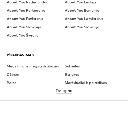
About You Nyderlandai
About You Lenkija
About You Portugalija
About You Rumunija
About You Estija (ru)
About You Latvija (ru)
About You Slovakija
About You Slovėnija
About You Švedija
IŠPARDAVIMAS
Megztiniai ir megzti drabužiai
Suknelės
Džinsai
Striukės
Paltai
Marškinėliai ir palaidinės
Daugiau
Kelnės
Apatiniai
Sijonai
Palaidinės ir tunikos
Džemperiai
Švarkai
Maudymosi drabužiai
Kombinezonai
Dideli dydžiai
Drabužiai nėščiosioms