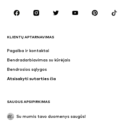
Batai
Sportas
Aksesuarai
Premium
DRABUŽIAI
KLIENTŲ APTARNAVIMAS
Naujienos
Šiuo metu paklausu
Suknelės
Džinsai
Pagalba ir kontaktai
Marškinėliai ir palaidinės
Kelnės
Bendradarbiavimas su kūrėjais
Striukės
Megztiniai ir megzti drabužiai
Bendrosios sąlygos
Apatiniai
Palaidinės ir tunikos
Atsisakyti sutarties čia
Paltai
Sijonai
Maudymosi drabužiai
Džemperiai
Švarkai
Kombinezonai
SAUGUS APSIPIRKIMAS
Dideli dydžiai
Drabužiai nėščiosioms
Proginiai
Išskirtiniai
Su mumis tavo duomenys saugūs!
Antrinis panaudojimas