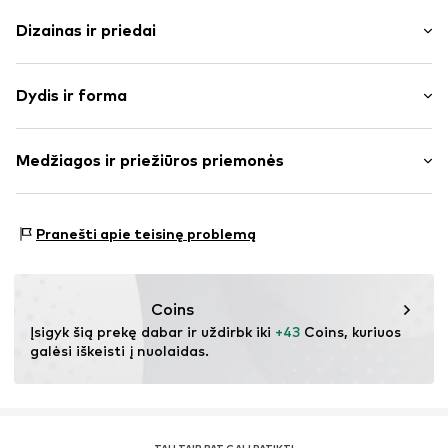
Dizainas ir priedai
Vienspalvis
Dydis ir forma
Atlenkta apykaklė
Dygsniuotas apvadas / kraštas
Rankovės ilgis: ilgomis rankovėmis
Minkšta tekstūra
Medžiagos ir priežiūros priemonės
Ilgis: Ilgas modelis
marškinėliai-palaidinė
Pritaikomumas: Įprastas prigludimas
Prekės Nr.
IBE0326003000001
Medžiaga: 10% Elastanas, 90% Poliesteris – PES
Dydžių lentelė
Pranešti apie teisinę problemą
Kilmės šalis: Kinija
Coins
Įsigyk šią prekę dabar ir uždirbk iki 
+43
 Coins, kuriuos 
galėsi iškeisti į nuolaidas.
TAU TAIP PAT GALI PATIKTI