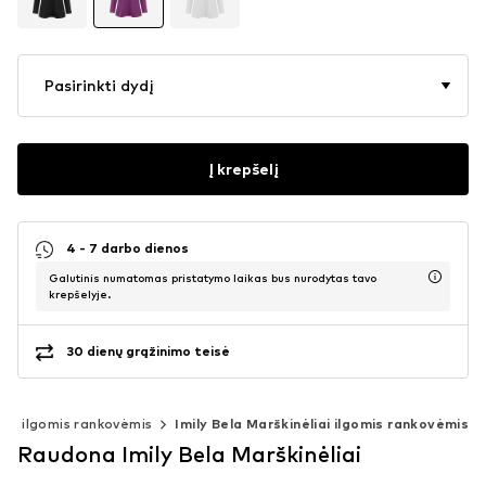
Pasirinkti dydį
Į krepšelį
4 - 7 darbo dienos
Galutinis numatomas pristatymo laikas bus nurodytas tavo
krepšelyje.
30 dienų grąžinimo teisė
iai ilgomis rankovėmis
Imily Bela Marškinėliai ilgomis rankovėmis
Raudona Imily Bela Marškinėliai