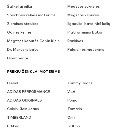
Šalikėliai pilka
Megztos suknelės
Sportinės kelnės moterims
Megztos kepurės
Žieminės striukės
Ilgaauliai batai virš kelių
Odinės kelnės
Platforminiai batai
Megztos kepurės Calvin Klein
Rankinės
Dr. Martens batai
Palaidinės moterims
Džemperiai
PREKIŲ ŽENKLAI MOTERIMS
Diesel
Tommy Jeans
ADIDAS PERFORMANCE
VILA
ADIDAS ORIGINALS
Puma
Calvin Klein Jeans
Tamaris
TIMBERLAND
Only
Edited
GUESS