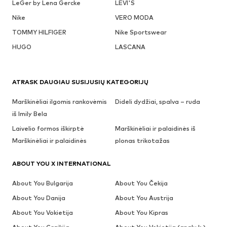
LeGer by Lena Gercke
LEVI'S
Nike
VERO MODA
TOMMY HILFIGER
Nike Sportswear
HUGO
LASCANA
ATRASK DAUGIAU SUSIJUSIŲ KATEGORIJŲ
Marškinėliai ilgomis rankovėmis
Dideli dydžiai, spalva – ruda
iš Imily Bela
Laivelio formos iškirptė
Marškinėliai ir palaidinės iš
Marškinėliai ir palaidinės
plonas trikotažas
ABOUT YOU X INTERNATIONAL
About You Bulgarija
About You Čekija
About You Danija
About You Austrija
About You Vokietija
About You Kipras