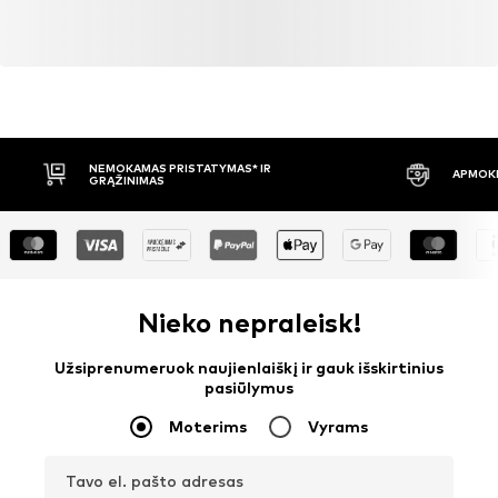
NEMOKAMAS PRISTATYMAS* IR
APMOKĖ
GRĄŽINIMAS
Nieko nepraleisk!
Užsiprenumeruok naujienlaiškį ir gauk išskirtinius
pasiūlymus
Moterims
Vyrams
Tavo el. pašto adresas