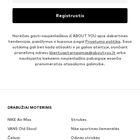
Registruotis
Norėčiau gauti naujienlaiškius iš ABOUT YOU apie dabartines
tendencijas, pasiūlymus ir kuponus pagal
Privatumo politika
. Savo
sutikimą gali bet kada atšaukti ir jis galios ateityje, siunčiant
pranešimą adresu
klientuaptarnavimas@aboutyou.lt
arba
naudojantis kiekvieno naujienlaiškio pabaigoje esančia
prenumeratos atsisakymo galimybe.
DRABUŽIAI MOTERIMS
NIKE Air Max
Striukės
VANS Old Skool
Nike sportinės liemenėlės
Čelsiai
Odinės striukės