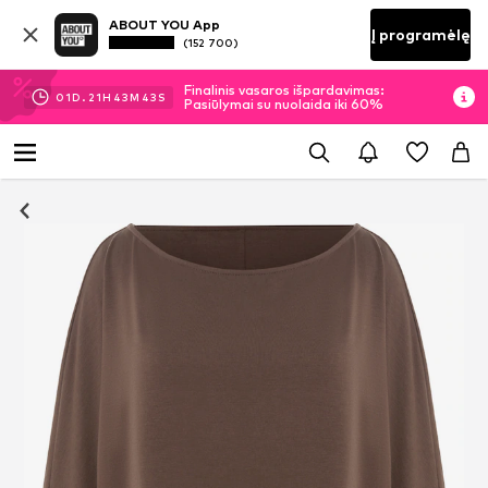
ABOUT YOU App
Į programėlę
(152 700)
Finalinis vasaros išpardavimas:
01
D.
21
H
43
M
42
S
Pasiūlymai su nuolaida iki 60%