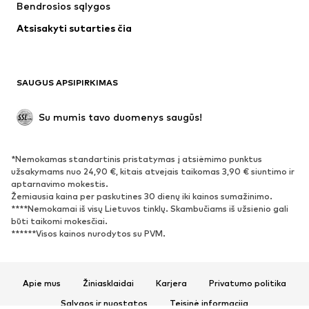
Bendrosios sąlygos
Apatiniai
Palaidinės ir tunikos
Atsisakyti sutarties čia
Paltai
Sijonai
Maudymosi drabužiai
Džemperiai
Švarkai
Kombinezonai
SAUGUS APSIPIRKIMAS
Dideli dydžiai
Drabužiai nėščiosioms
Proginiai
Išskirtiniai
Su mumis tavo duomenys saugūs!
Antrinis panaudojimas
*Nemokamas standartinis pristatymas į atsiėmimo punktus
BATAI
užsakymams nuo 24,90 €, kitais atvejais taikomas 3,90 € siuntimo ir
aptarnavimo mokestis.
Naujienos
Šiuo metu paklausu
Žemiausia kaina per paskutines 30 dienų iki kainos sumažinimo.
****Nemokamai iš visų Lietuvos tinklų. Skambučiams iš užsienio gali
Sportbačiai
Aulinukai
būti taikomi mokesčiai.
Batai su kulniukais
Auliniai batai
******Visos kainos nurodytos su PVM.
Basutės ir šlepetės
Bateliai
Sportiniai batai
Balerinos
Apie mus
Žiniasklaidai
Karjera
Privatumo politika
Įsispiriami bateliai
Šlepetės
Sąlygos ir nuostatos
Teisinė informacija