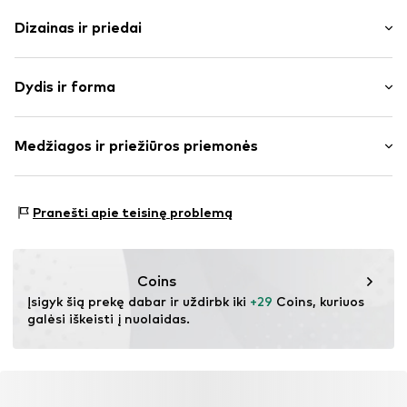
Dizainas ir priedai
Vienspalvis
Dydis ir forma
plonas trikotažas
Laivelio formos iškirptė
Rankovės ilgis: ilgomis rankovėmis
Dygsniuotas apvadas / kraštas
Medžiagos ir priežiūros priemonės
Ilgis: Trumpas modelis
Pečius pridengiančios rankovės
Pritaikomumas: Laisva forma
To paties tono atspalvių siūlės
Medžiaga: 61% Poliesteris – PES, 33% Viskozė, 6%
Minkšta tekstūra
Dydžių lentelė
Pranešti apie teisinę problemą
Elastanas
Prekės Nr.
IBE0784001000001
Coins
Įsigyk šią prekę dabar ir uždirbk iki 
+29
 Coins, kuriuos 
galėsi iškeisti į nuolaidas.