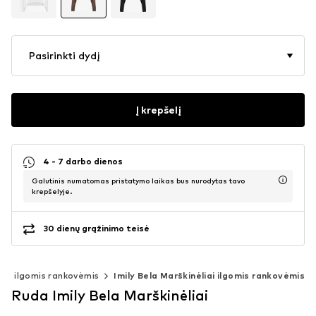
Pasirinkti dydį
Į krepšelį
4 - 7 darbo dienos
Galutinis numatomas pristatymo laikas bus nurodytas tavo
krepšelyje.
30 dienų grąžinimo teisė
iai ilgomis rankovėmis
Imily Bela Marškinėliai ilgomis rankovėmis
Ruda Imily Bela Marškinėliai