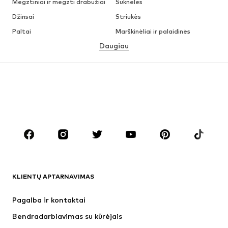
Megztiniai ir megzti drabužiai
Suknelės
Džinsai
Striukės
Paltai
Marškinėliai ir palaidinės
Daugiau
Kelnės
Apatiniai
Sijonai
Palaidinės ir tunikos
Džemperiai
Švarkai
Maudymosi drabužiai
Kombinezonai
Dideli dydžiai
Drabužiai nėščiosioms
Batai
Sportas
Aksesuarai
Premium
DRABUŽIAI
KLIENTŲ APTARNAVIMAS
Naujienos
Šiuo metu paklausu
Suknelės
Džinsai
Pagalba ir kontaktai
Marškinėliai ir palaidinės
Kelnės
Bendradarbiavimas su kūrėjais
Striukės
Megztiniai ir megzti drabužiai