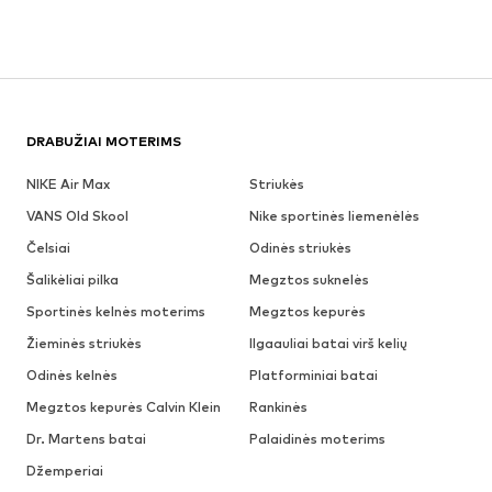
DRABUŽIAI MOTERIMS
NIKE Air Max
Striukės
VANS Old Skool
Nike sportinės liemenėlės
Čelsiai
Odinės striukės
Šalikėliai pilka
Megztos suknelės
Sportinės kelnės moterims
Megztos kepurės
Žieminės striukės
Ilgaauliai batai virš kelių
Odinės kelnės
Platforminiai batai
Megztos kepurės Calvin Klein
Rankinės
Dr. Martens batai
Palaidinės moterims
Džemperiai