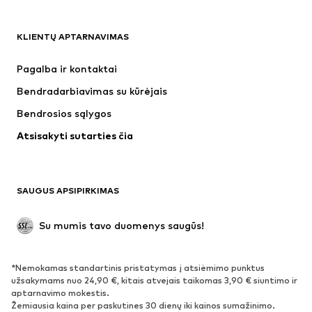
DRABUŽIAI
KLIENTŲ APTARNAVIMAS
Naujienos
Šiuo metu paklausu
Suknelės
Džinsai
Pagalba ir kontaktai
Marškinėliai ir palaidinės
Kelnės
Bendradarbiavimas su kūrėjais
Striukės
Megztiniai ir megzti drabužiai
Bendrosios sąlygos
Apatiniai
Palaidinės ir tunikos
Atsisakyti sutarties čia
Paltai
Sijonai
Maudymosi drabužiai
Džemperiai
Švarkai
Kombinezonai
SAUGUS APSIPIRKIMAS
Dideli dydžiai
Drabužiai nėščiosioms
Proginiai
Išskirtiniai
Su mumis tavo duomenys saugūs!
Antrinis panaudojimas
*Nemokamas standartinis pristatymas į atsiėmimo punktus
BATAI
užsakymams nuo 24,90 €, kitais atvejais taikomas 3,90 € siuntimo ir
aptarnavimo mokestis.
Naujienos
Šiuo metu paklausu
Žemiausia kaina per paskutines 30 dienų iki kainos sumažinimo.