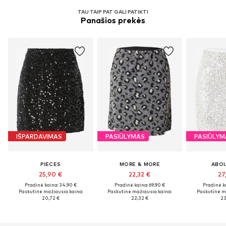
TAU TAIP PAT GALI PATIKTI
Panašios prekės
IŠPARDAVIMAS
PASIŪLYMAS
PASIŪLYM
PIECES
MORE & MORE
ABO
25,90 €
22,32 €
27
Pradinė kaina: 34,90 €
Pradinė kaina: 69,90 €
Pradinė k
Paskutinė mažiausia kaina:
Paskutinė mažiausia kaina:
Paskutinė m
20,72 €
22,32 €
23