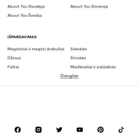
About You Slovakija
About You Slovėnija
About You Švedija
IŠPARDAVIMAS
Megztiniai ir megzti drabužiai
Suknelės
Džinsai
Striukės
Paltai
Marškinėliai ir palaidinės
Daugiau
Kelnės
Apatiniai
Sijonai
Palaidinės ir tunikos
Džemperiai
Švarkai
Maudymosi drabužiai
Kombinezonai
Dideli dydžiai
Drabužiai nėščiosioms
Batai
Sportas
Aksesuarai
Premium