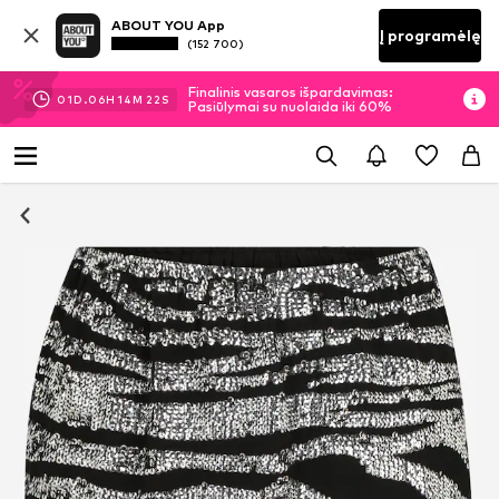
ABOUT YOU App
Į programėlę
(152 700)
Finalinis vasaros išpardavimas:
01
D.
06
H
14
M
22
S
Pasiūlymai su nuolaida iki 60%