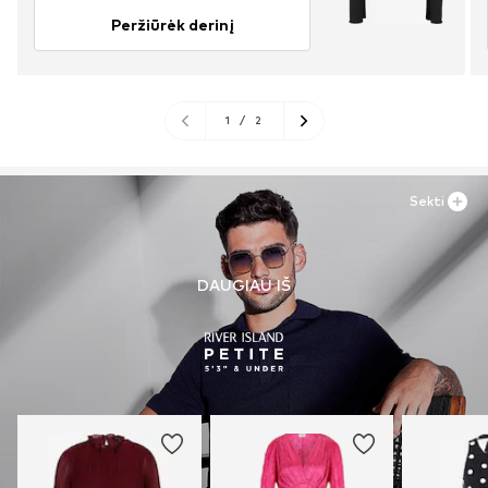
Peržiūrėk derinį
1
/
2
Sekti
DAUGIAU IŠ