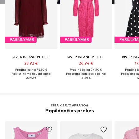
PASIŪLYMAS
PASIŪLYMAS
PASIŪLYM
RIVER ISLAND PETITE
RIVER ISLAND PETITE
RIVER IS
23,92 €
26,94 €
17
Pradinė kaina: 74,90 €
Pradinė kaina: 74,90 €
Pradinė k
Paskutinė mažiausia kaina:
Paskutinė mažiausia kaina:
Paskutinė m
23,92 €
21,96 €
17
IŠBAIK SAVO APRANGĄ
Papildančios prekės