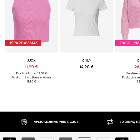
IŠPARDAVIMAS
PASIŪLYM
JJXX
ONLY
O
11,90 €
14,90 €
26
Pradinė kaina: 14,99 €
Pradinė k
Paskutinė mažiausia kaina:
Paskutinė m
11,90 €
25
APMOKĖJIMAS PRISTAČIUS
30 DIENŲ 