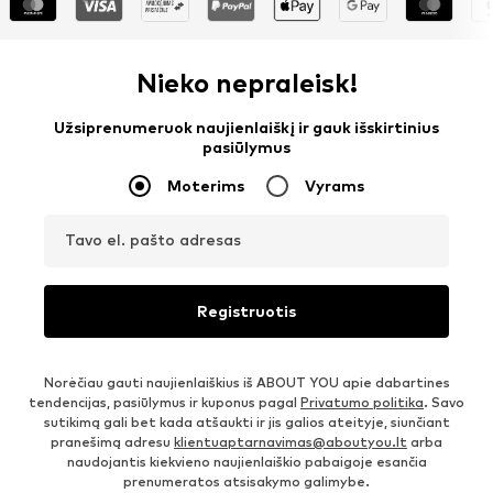
Nieko nepraleisk!
Užsiprenumeruok naujienlaiškį ir gauk išskirtinius
pasiūlymus
Moterims
Vyrams
Tavo el. pašto adresas
Registruotis
Norėčiau gauti naujienlaiškius iš ABOUT YOU apie dabartines
tendencijas, pasiūlymus ir kuponus pagal
Privatumo politika
. Savo
sutikimą gali bet kada atšaukti ir jis galios ateityje, siunčiant
pranešimą adresu
klientuaptarnavimas@aboutyou.lt
arba
naudojantis kiekvieno naujienlaiškio pabaigoje esančia
prenumeratos atsisakymo galimybe.