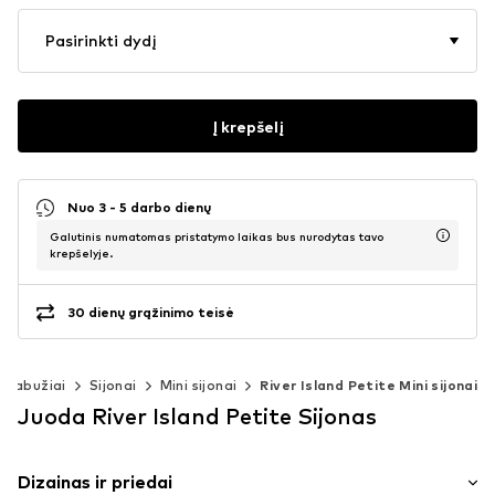
Pasirinkti dydį
Į krepšelį
Nuo 3 - 5 darbo dienų
Galutinis numatomas pristatymo laikas bus nurodytas tavo
krepšelyje.
30 dienų grąžinimo teisė
Drabužiai
Sijonai
Mini sijonai
River Island Petite Mini sijonai
Juoda River Island Petite Sijonas
Dizainas ir priedai