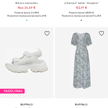
Bikinio kelnaitės
„Chelsea“ batai 'Gospher'
Nuo 24,49 €
152,91 €
Pradinė kaina: 34,99 €
Pradinė kaina: 169,90 €
Paskutinė mažiausia kaina:
24,49 €
Paskutinė mažiausia kaina:
114,29 €
PASIŪLYMAS
BUFFALO
BUFFALO