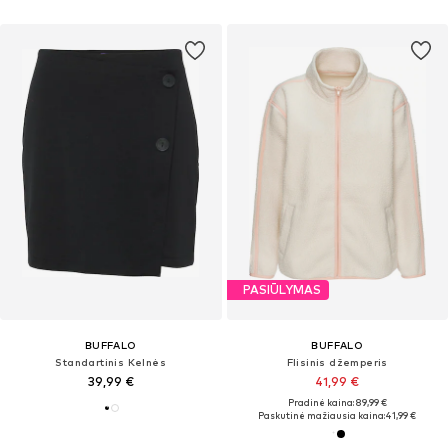
PASIŪLYMAS
BUFFALO
BUFFALO
Standartinis Kelnės
Flisinis džemperis
39,99 €
41,99 €
Pradinė kaina: 89,99 €
Paskutinė mažiausia kaina:
41,99 €