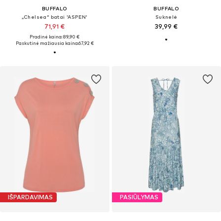
BUFFALO
BUFFALO
„Chelsea“ batai 'ASPEN'
Suknelė
71,91 €
39,99 €
Pradinė kaina: 89,90 €
Paskutinė mažiausia kaina:
67,92 €
IŠPARDAVIMAS
PASIŪLYMAS