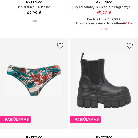
BUFFALO
BUFFALO
Palaidinė 'Buffalo'
Suvarstomieji kulkšnis dengiantys batai 'Zanos'
49,99 €
65,40 €
Pradinė kaina: 109,00 €
Paskutinė mažiausia kaina:
75,59 €
-13%
PASIŪLYMAS
PASIŪLYMAS
BUFFALO
BUFFALO