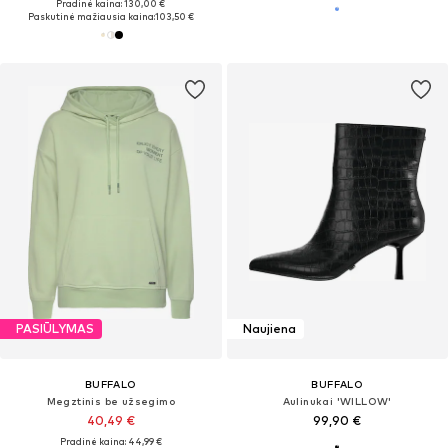
Pradinė kaina: 130,00 €
Paskutinė mažiausia kaina:
103,50 €
PASIŪLYMAS
Naujiena
BUFFALO
BUFFALO
Megztinis be užsegimo
Aulinukai 'WILLOW'
40,49 €
99,90 €
Pradinė kaina: 44,99 €