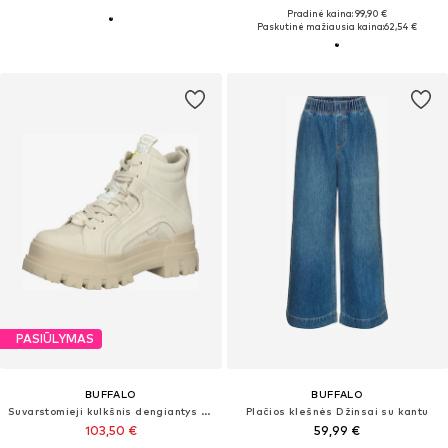
Pradinė kaina: 99,90 €
Paskutinė mažiausia kaina:
62,54 €
PASIŪLYMAS
BUFFALO
BUFFALO
Suvarstomieji kulkšnis dengiantys batai 'Aspha'
Plačios klešnės Džinsai su kantu
103,50 €
59,99 €