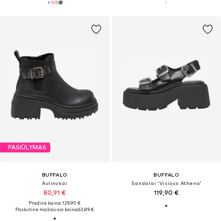
PASIŪLYMAS
BUFFALO
BUFFALO
Aulinukai
Sandalai 'Vicious Athena'
80,91 €
119,90 €
Pradinė kaina: 129,90 €
Paskutinė mažiausia kaina:
63,89 €