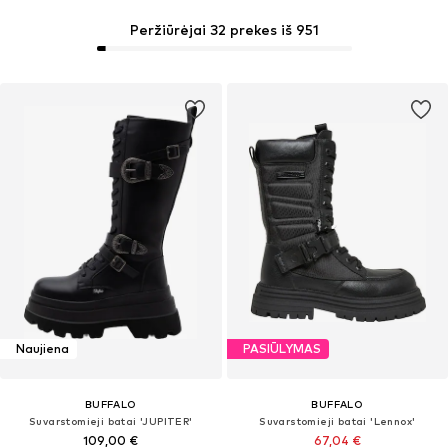
Peržiūrėjai 32 prekes iš 951
Naujiena
PASIŪLYMAS
BUFFALO
BUFFALO
Suvarstomieji batai 'JUPITER'
Suvarstomieji batai 'Lennox'
109,00 €
67,04 €