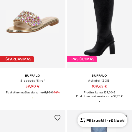
IŠPARDAVIMAS
PASIŪLYMAS
BUFFALO
BUFFALO
Šlepetės 'Kira'
Auliniai 'ZOE'
59,90 €
109,65 €
Paskutinė mažiausia kaina:
69,90 €
-14%
Pradinė kaina: 129,00 €
Paskutinė mažiausia kaina:
97,75 €
Filtruoti ir rūšiuoti