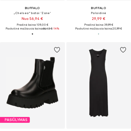
BUFFALO
BUFFALO
„Chelsea“ batai 'Zane'
Palaidinė
Nuo 56,94 €
29,99 €
Pradinė kaina: 109,00 €
Pradinė kaina: 39,99 €
Paskutinė mažiausia kaina:
66,43 €
-14%
Paskutinė mažiausia kaina:
20,99 €
PASIŪLYMAS