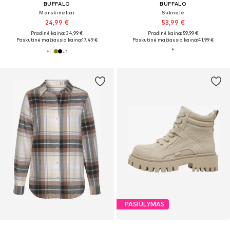
BUFFALO
BUFFALO
Marškinėliai
Suknelė
24,99 €
53,99 €
Pradinė kaina: 34,99 €
Pradinė kaina: 59,99 €
Paskutinė mažiausia kaina:
17,49 €
Paskutinė mažiausia kaina:
41,99 €
+
1
PASIŪLYMAS