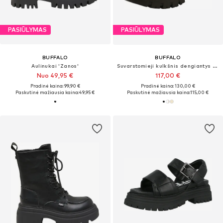
PASIŪLYMAS
PASIŪLYMAS
BUFFALO
BUFFALO
Aulinukai 'Zanos'
Suvarstomieji kulkšnis dengiantys batai 'Aspha'
Nuo 49,95 €
117,00 €
Pradinė kaina: 99,90 €
Pradinė kaina: 130,00 €
Paskutinė mažiausia kaina:
49,95 €
Paskutinė mažiausia kaina:
115,00 €