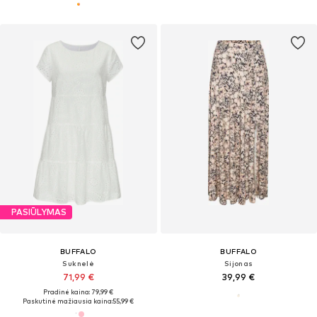
PASIŪLYMAS
BUFFALO
BUFFALO
Suknelė
Sijonas
71,99 €
39,99 €
Pradinė kaina: 79,99 €
Paskutinė mažiausia kaina:
55,99 €