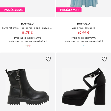
PASIŪLYMAS
PASIŪLYMAS
BUFFALO
BUFFALO
Suvarstomieji kulkšnis dengiantys batai 'ZANOS'
Vasarinė suknelė
81,75 €
62,99 €
Pradinė kaina: 109,00 €
Pradinė kaina: 69,99 €
Paskutinė mažiausia kaina:
65,94 €
Paskutinė mažiausia kaina:
48,99 €