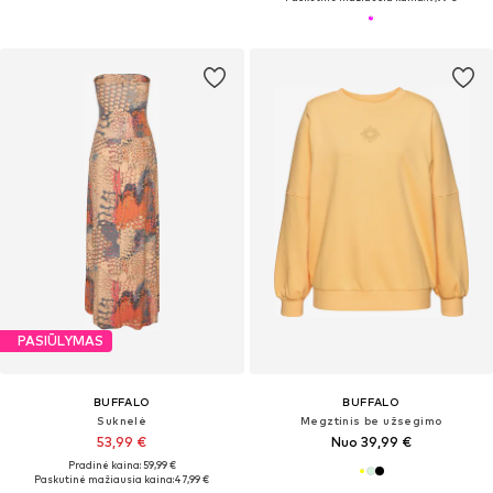
PASIŪLYMAS
BUFFALO
BUFFALO
Suknelė
Megztinis be užsegimo
53,99 €
Nuo 39,99 €
Pradinė kaina: 59,99 €
Paskutinė mažiausia kaina:
47,99 €