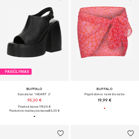
PASIŪLYMAS
BUFFALO
BUFFALO
Sandalai 'HEART 2'
Paplūdimio rankšluostis
95,20 €
19,99 €
Pradinė kaina: 119,00 €
Paskutinė mažiausia kaina:
83,30 €