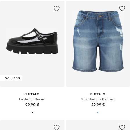
Naujiena
BUFFALO
BUFFALO
Loaferai 'Darya'
Standartinis Džinsai
99,90 €
49,99 €