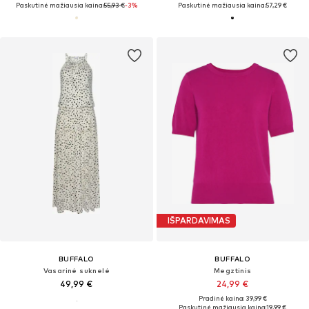
Paskutinė mažiausia kaina:
55,93 €
-3%
Paskutinė mažiausia kaina:
57,29 €
IŠPARDAVIMAS
BUFFALO
BUFFALO
Vasarinė suknelė
Megztinis
49,99 €
24,99 €
Pradinė kaina: 39,99 €
Paskutinė mažiausia kaina:
19,99 €