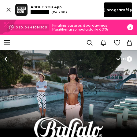
ABOUT YOU App
Į programėlę
(152 700)
Finalinis vasaros išpardavimas:
02
D.
04
H
10
M
48
S
Pasiūlymai su nuolaida iki 60%
Sekti