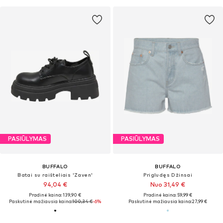
PASIŪLYMAS
PASIŪLYMAS
BUFFALO
BUFFALO
Batai su raišteliais 'Zaven'
Prigludęs Džinsai
94,04 €
Nuo 31,49 €
Pradinė kaina: 139,90 €
Pradinė kaina: 59,99 €
Paskutinė mažiausia kaina:
100,34 €
-6%
Paskutinė mažiausia kaina:
27,99 €