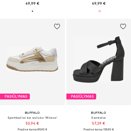
49,99 €
49,99 €
PASIŪLYMAS
PASIŪLYMAS
BUFFALO
BUFFALO
Sportbačiai be auliuko 'Milano'
Sandalai
53,94 €
57,29 €
Pradinė kaina: 89,90 €
Pradinė kaina: 159,90 €