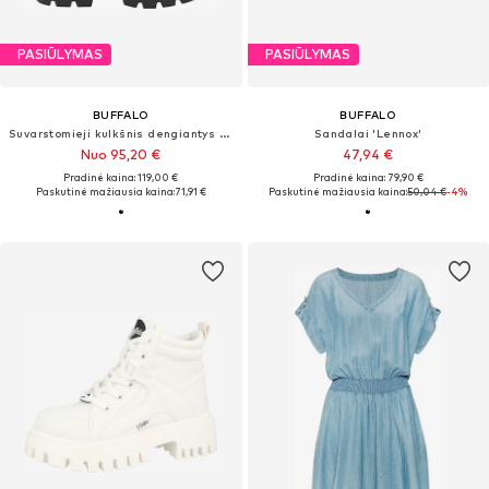
PASIŪLYMAS
PASIŪLYMAS
BUFFALO
BUFFALO
Suvarstomieji kulkšnis dengiantys batai 'Zaven'
Sandalai 'Lennox'
Nuo 95,20 €
47,94 €
Pradinė kaina: 119,00 €
Pradinė kaina: 79,90 €
Paskutinė mažiausia kaina:
71,91 €
Paskutinė mažiausia kaina:
50,04 €
-4%