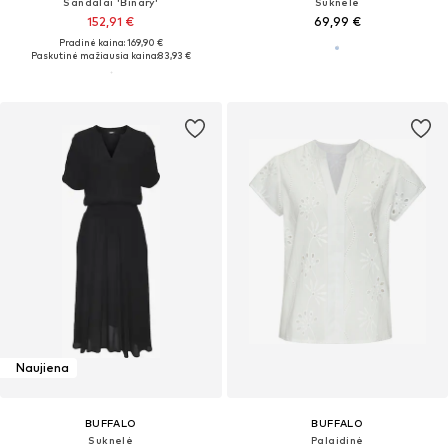
Sandalai 'Binary'
Suknelė
152,91 €
69,99 €
Pradinė kaina: 169,90 €
Paskutinė mažiausia kaina:
83,93 €
Naujiena
BUFFALO
BUFFALO
Suknelė
Palaidinė