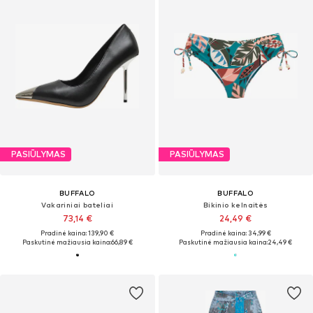
PASIŪLYMAS
PASIŪLYMAS
BUFFALO
BUFFALO
Vakariniai bateliai
Bikinio kelnaitės
73,14 €
24,49 €
Pradinė kaina: 139,90 €
Pradinė kaina: 34,99 €
Paskutinė mažiausia kaina:
66,89 €
Paskutinė mažiausia kaina:
24,49 €