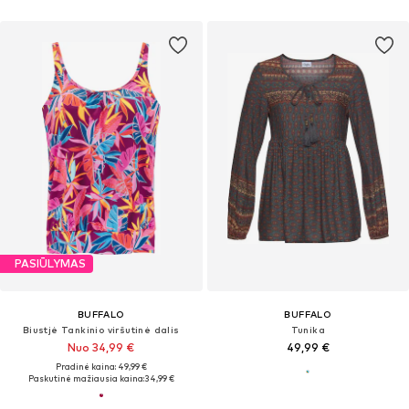
PASIŪLYMAS
BUFFALO
BUFFALO
Biustjė Tankinio viršutinė dalis
Tunika
Nuo 34,99 €
49,99 €
Pradinė kaina: 49,99 €
Paskutinė mažiausia kaina:
34,99 €