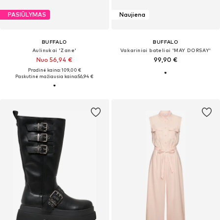
PASIŪLYMAS
Naujiena
BUFFALO
BUFFALO
Aulinukai 'Zane'
Vakariniai bateliai 'MAY DORSAY'
Nuo 56,94 €
99,90 €
Pradinė kaina: 109,00 €
Paskutinė mažiausia kaina:
56,94 €