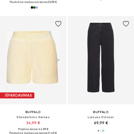
Paskutinė mažiausia kaina:
35,99 €
IŠPARDAVIMAS
BUFFALO
BUFFALO
Standartinis Kelnės
Laisvas Džinsai
34,99 €
69,99 €
Pradinė kaina: 44,99 €
Paskutinė mažiausia kaina:
31,49 €