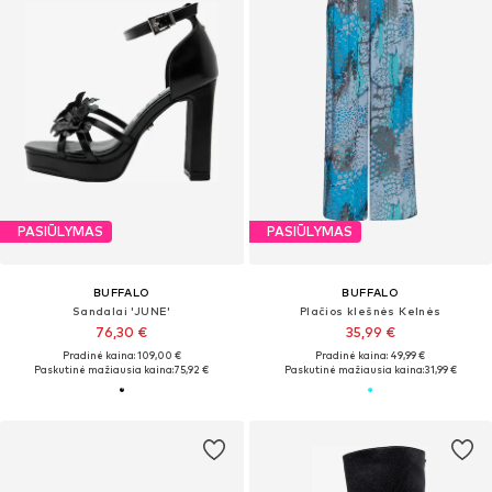
PASIŪLYMAS
PASIŪLYMAS
BUFFALO
BUFFALO
Sandalai 'JUNE'
Plačios klešnės Kelnės
76,30 €
35,99 €
Pradinė kaina: 109,00 €
Pradinė kaina: 49,99 €
Paskutinė mažiausia kaina:
75,92 €
Paskutinė mažiausia kaina:
31,99 €