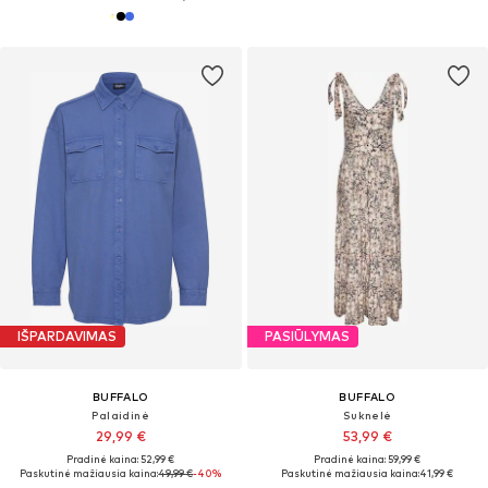
IŠPARDAVIMAS
PASIŪLYMAS
BUFFALO
BUFFALO
Palaidinė
Suknelė
29,99 €
53,99 €
Pradinė kaina: 52,99 €
Pradinė kaina: 59,99 €
Paskutinė mažiausia kaina:
49,99 €
-40%
Paskutinė mažiausia kaina:
41,99 €