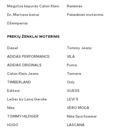
Megztos kepurės Calvin Klein
Rankinės
Dr. Martens batai
Palaidinės moterims
Džemperiai
PREKIŲ ŽENKLAI MOTERIMS
Diesel
Tommy Jeans
ADIDAS PERFORMANCE
VILA
ADIDAS ORIGINALS
Puma
Calvin Klein Jeans
Tamaris
TIMBERLAND
Only
Edited
GUESS
LeGer by Lena Gercke
LEVI'S
Nike
VERO MODA
TOMMY HILFIGER
Nike Sportswear
HUGO
LASCANA