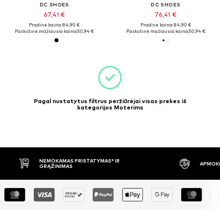
DC SHOES
DC SHOES
67,41 €
76,41 €
Pradinė kaina: 84,90 €
Pradinė kaina: 84,90 €
Paskutinė mažiausia kaina:
50,94 €
Paskutinė mažiausia kaina:
50,94 €
Pagal nustatytus filtrus peržiūrėjai visas prekes iš
kategorijos Moterims
NEMOKAMAS PRISTATYMAS* IR
APMOKĖ
GRĄŽINIMAS