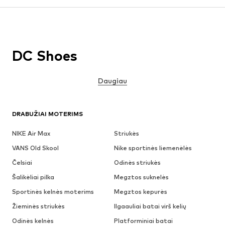
DC Shoes
Daugiau
DRABUŽIAI MOTERIMS
NIKE Air Max
Striukės
VANS Old Skool
Nike sportinės liemenėlės
Čelsiai
Odinės striukės
Šalikėliai pilka
Megztos suknelės
Sportinės kelnės moterims
Megztos kepurės
Žieminės striukės
Ilgaauliai batai virš kelių
Odinės kelnės
Platforminiai batai