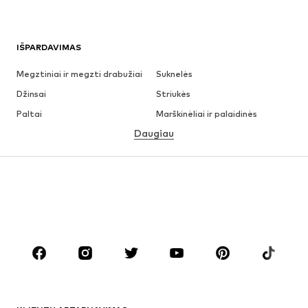
IŠPARDAVIMAS
Megztiniai ir megzti drabužiai
Suknelės
Džinsai
Striukės
Paltai
Marškinėliai ir palaidinės
Daugiau
Kelnės
Apatiniai
Sijonai
Palaidinės ir tunikos
Džemperiai
Švarkai
Maudymosi drabužiai
Kombinezonai
Dideli dydžiai
Drabužiai nėščiosioms
Batai
Sportas
Aksesuarai
Premium
DRABUŽIAI