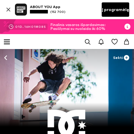
ABOUT YOU App
Į programėlę
(152 700)
Finalinis vasaros išpardavimas:
01
D.
16
H
01
M
07
S
Pasiūlymai su nuolaida iki 60%
Sekti