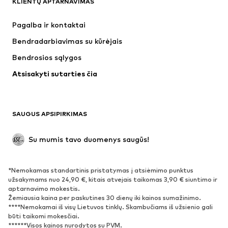
KLIENTŲ APTARNAVIMAS
Naujienos
Šiuo metu paklausu
Suknelės
Džinsai
Pagalba ir kontaktai
Marškinėliai ir palaidinės
Kelnės
Bendradarbiavimas su kūrėjais
Striukės
Megztiniai ir megzti drabužiai
Bendrosios sąlygos
Apatiniai
Palaidinės ir tunikos
Atsisakyti sutarties čia
Paltai
Sijonai
Maudymosi drabužiai
Džemperiai
Švarkai
Kombinezonai
SAUGUS APSIPIRKIMAS
Dideli dydžiai
Drabužiai nėščiosioms
Proginiai
Išskirtiniai
Su mumis tavo duomenys saugūs!
Antrinis panaudojimas
*Nemokamas standartinis pristatymas į atsiėmimo punktus
BATAI
užsakymams nuo 24,90 €, kitais atvejais taikomas 3,90 € siuntimo ir
aptarnavimo mokestis.
Naujienos
Šiuo metu paklausu
Žemiausia kaina per paskutines 30 dienų iki kainos sumažinimo.
****Nemokamai iš visų Lietuvos tinklų. Skambučiams iš užsienio gali
Sportbačiai
Aulinukai
būti taikomi mokesčiai.
Batai su kulniukais
Auliniai batai
******Visos kainos nurodytos su PVM.