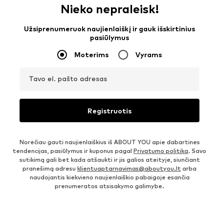
Nieko nepraleisk!
Užsiprenumeruok naujienlaiškį ir gauk išskirtinius
pasiūlymus
Moterims
Vyrams
Tavo el. pašto adresas
Registruotis
Norėčiau gauti naujienlaiškius iš ABOUT YOU apie dabartines
tendencijas, pasiūlymus ir kuponus pagal
Privatumo politika
. Savo
sutikimą gali bet kada atšaukti ir jis galios ateityje, siunčiant
pranešimą adresu
klientuaptarnavimas@aboutyou.lt
arba
naudojantis kiekvieno naujienlaiškio pabaigoje esančia
prenumeratos atsisakymo galimybe.