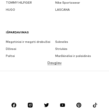
TOMMY HILFIGER
Nike Sportswear
HUGO
LASCANA
IŠPARDAVIMAS
Megztiniai ir megzti drabužiai
Suknelės
Džinsai
Striukės
Paltai
Marškinėliai ir palaidinės
Daugiau
Kelnės
Apatiniai
Sijonai
Palaidinės ir tunikos
Džemperiai
Švarkai
Maudymosi drabužiai
Kombinezonai
Dideli dydžiai
Drabužiai nėščiosioms
Batai
Sportas
Aksesuarai
Premium