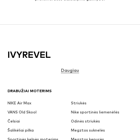
IVYREVEL
Daugiau
DRABUŽIAI MOTERIMS
NIKE Air Max
Striukės
VANS Old Skool
Nike sportinės liemenėlės
Čelsiai
Odinės striukės
Šalikėliai pilka
Megztos suknelės
Sportinės kelnės moterims
Megztos kepurės