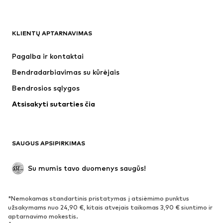
DRABUŽIAI
KLIENTŲ APTARNAVIMAS
Naujienos
Šiuo metu paklausu
Suknelės
Džinsai
Pagalba ir kontaktai
Marškinėliai ir palaidinės
Kelnės
Bendradarbiavimas su kūrėjais
Striukės
Megztiniai ir megzti drabužiai
Bendrosios sąlygos
Apatiniai
Palaidinės ir tunikos
Atsisakyti sutarties čia
Paltai
Sijonai
Maudymosi drabužiai
Džemperiai
Švarkai
Kombinezonai
SAUGUS APSIPIRKIMAS
Dideli dydžiai
Drabužiai nėščiosioms
Proginiai
Išskirtiniai
Su mumis tavo duomenys saugūs!
Antrinis panaudojimas
*Nemokamas standartinis pristatymas į atsiėmimo punktus
BATAI
užsakymams nuo 24,90 €, kitais atvejais taikomas 3,90 € siuntimo ir
aptarnavimo mokestis.
Naujienos
Šiuo metu paklausu