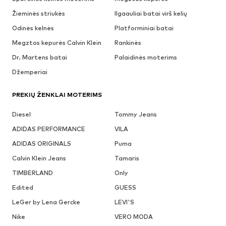
Žieminės striukės
Ilgaauliai batai virš kelių
Odinės kelnės
Platforminiai batai
Megztos kepurės Calvin Klein
Rankinės
Dr. Martens batai
Palaidinės moterims
Džemperiai
PREKIŲ ŽENKLAI MOTERIMS
Diesel
Tommy Jeans
ADIDAS PERFORMANCE
VILA
ADIDAS ORIGINALS
Puma
Calvin Klein Jeans
Tamaris
TIMBERLAND
Only
Edited
GUESS
LeGer by Lena Gercke
LEVI'S
Nike
VERO MODA