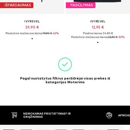
IŠPARDAVIMAS
PASIŪLYMAS
IVYREVEL
IVYREVEL
29,90 €
12,95 €
Paskutinė mažiausia kaina:
79,90 €
-62%
Pradinė kaina: 34,90 €
Paskutinė mažiausia kaina:
25,90 €
-50%
Pagal nustatytus filtrus peržiūrėjai visas prekes iš
kategorijos Moterims
NEMOKAMAS PRISTATYMAS* IR
APMOKĖ
GRĄŽINIMAS