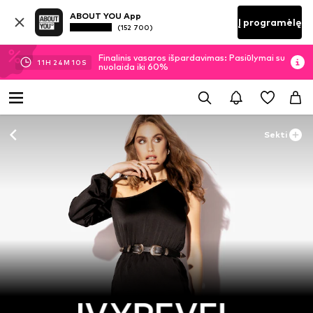
ABOUT YOU App
Į programėlę
(152 700)
Finalinis vasaros išpardavimas: Pasiūlymai su
11
H
24
M
09
S
nuolaida iki 60%
Sekti