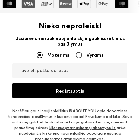
Nieko nepraleisk!
Užsiprenumeruok naujienlaiškį ir gauk išskirtinius
pasiūlymus
Moterims
Vyrams
Tavo el. pašto adresas
Registruotis
Norėčiau gauti naujienlaiškius iš ABOUT YOU apie dabartines
tendencijas, pasiūlymus ir kuponus pagal
Privatumo politika
. Savo
sutikimą gali bet kada atšaukti ir jis galios ateityje, siunčiant
pranešimą adresu
klientuaptarnavimas@aboutyou.lt
arba
naudojantis kiekvieno naujienlaiškio pabaigoje esančia
prenumeratos atsisakymo galimybe.