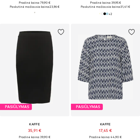
Pradinė kaina: 79,90 €
Pradinė kaina: 39,95 €
Paskutinė mažiausia kaina:
23,96 €
Paskutinė mažiausia kaina:
31,41 €
+
2
PASIŪLYMAS
PASIŪLYMAS
KAFFE
KAFFE
35,91 €
17,45 €
Pradinė kaina: 39,90 €
Pradinė kaina: 44,90 €