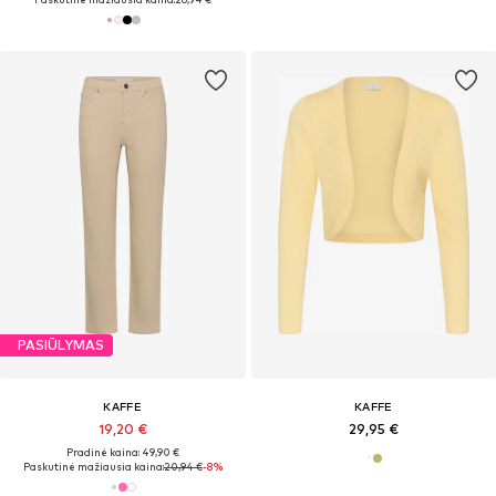
PASIŪLYMAS
KAFFE
KAFFE
19,20 €
29,95 €
Pradinė kaina: 49,90 €
Paskutinė mažiausia kaina:
20,94 €
-8%