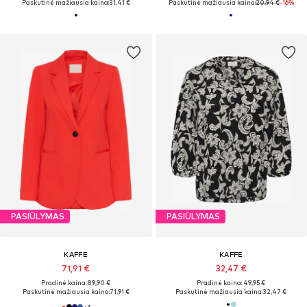
Paskutinė mažiausia kaina:
31,41 €
Paskutinė mažiausia kaina:
20,94 €
-16%
PASIŪLYMAS
PASIŪLYMAS
KAFFE
KAFFE
71,91 €
32,47 €
Pradinė kaina: 89,90 €
Pradinė kaina: 49,95 €
Paskutinė mažiausia kaina:
71,91 €
Paskutinė mažiausia kaina:
32,47 €
+
1