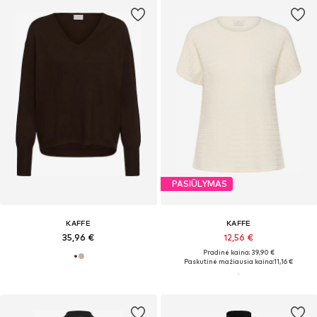
PASIŪLYMAS
KAFFE
KAFFE
35,96 €
12,56 €
Pradinė kaina: 39,90 €
Paskutinė mažiausia kaina:
11,16 €