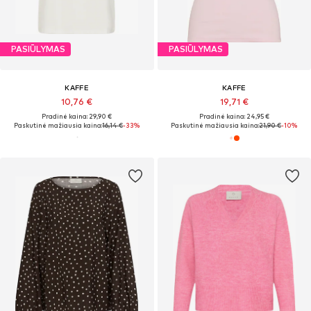
PASIŪLYMAS
PASIŪLYMAS
KAFFE
KAFFE
10,76 €
19,71 €
Pradinė kaina: 29,90 €
Pradinė kaina: 24,95 €
Paskutinė mažiausia kaina:
16,14 €
-33%
Paskutinė mažiausia kaina:
21,90 €
-10%