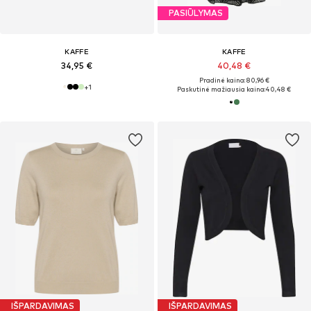
PASIŪLYMAS
KAFFE
KAFFE
34,95 €
40,48 €
Pradinė kaina: 80,96 €
+
1
Paskutinė mažiausia kaina:
40,48 €
IŠPARDAVIMAS
IŠPARDAVIMAS