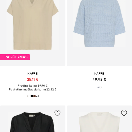
PASIŪLYMAS
KAFFE
KAFFE
25,11 €
49,95 €
Pradinė kaina: 39,90 €
Paskutinė mažiausia kaina:
22,32 €
+
2