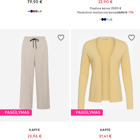
79,90 €
23,90 €
Pradinė kaina: 29,90 €
+
9
Paskutinė mažiausia kaina:
26,90 €
-11%
+
5
PASIŪLYMAS
PASIŪLYMAS
KAFFE
KAFFE
23,96 €
31,41 €