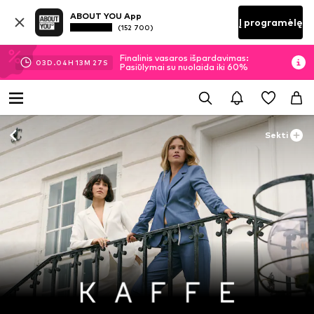
ABOUT YOU App
Į programėlę
(152 700)
Finalinis vasaros išpardavimas:
03
D.
04
H
13
M
25
S
Pasiūlymai su nuolaida iki 60%
Sekti