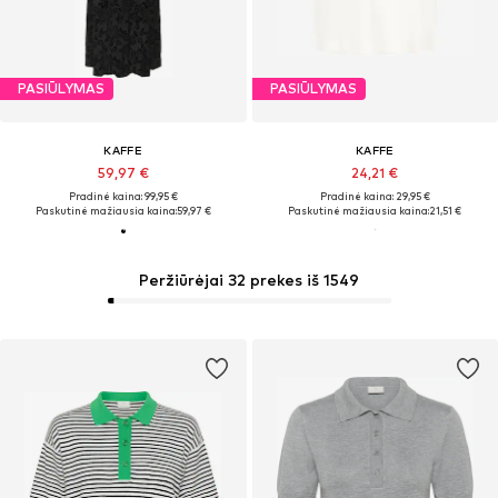
PASIŪLYMAS
PASIŪLYMAS
KAFFE
KAFFE
59,97 €
24,21 €
Pradinė kaina: 99,95 €
Pradinė kaina: 29,95 €
Paskutinė mažiausia kaina:
59,97 €
Paskutinė mažiausia kaina:
21,51 €
Peržiūrėjai 32 prekes iš 1549