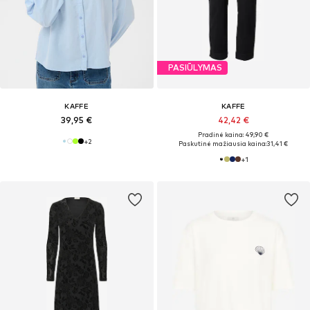
PASIŪLYMAS
KAFFE
KAFFE
39,95 €
42,42 €
Pradinė kaina: 49,90 €
+
2
Paskutinė mažiausia kaina:
31,41 €
+
1