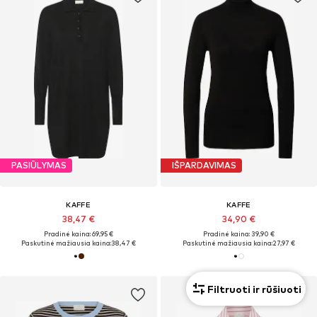
PASIŪLYMAS
IŠPARDAVIMAS
KAFFE
KAFFE
38,47 €
34,90 €
Pradinė kaina: 69,95 €
Pradinė kaina: 39,90 €
Paskutinė mažiausia kaina:
38,47 €
Paskutinė mažiausia kaina:
27,97 €
Filtruoti ir rūšiuoti