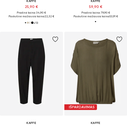
KAFFE
KAFFE
25,90 €
59,90 €
Pradinė kaina: 34,90 €
Pradinė kaina: 79,90 €
Paskutinė mažiausia kaina:
22,32 €
Paskutinė mažiausia kaina:
53,91 €
+
13
IŠPARDAVIMAS
KAFFE
KAFFE