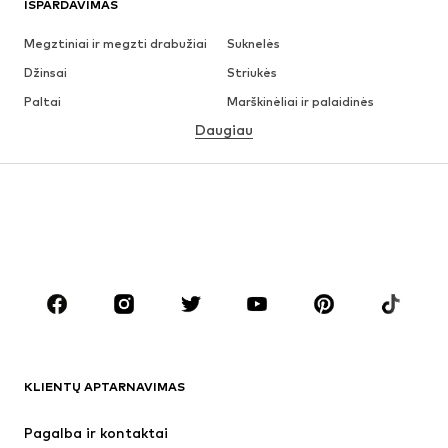
IŠPARDAVIMAS
Megztiniai ir megzti drabužiai
Suknelės
Džinsai
Striukės
Paltai
Marškinėliai ir palaidinės
Daugiau
Kelnės
Apatiniai
Sijonai
Palaidinės ir tunikos
Džemperiai
Švarkai
Maudymosi drabužiai
Kombinezonai
Dideli dydžiai
Drabužiai nėščiosioms
Batai
Sportas
Aksesuarai
Premium
DRABUŽIAI
KLIENTŲ APTARNAVIMAS
Naujienos
Šiuo metu paklausu
Suknelės
Džinsai
Pagalba ir kontaktai
Marškinėliai ir palaidinės
Kelnės