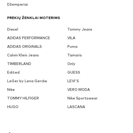
Džemperiai
PREKIŲ ŽENKLAI MOTERIMS
Diesel
Tommy Jeans
ADIDAS PERFORMANCE
VILA
ADIDAS ORIGINALS
Puma
Calvin Klein Jeans
Tamaris
TIMBERLAND
Only
Edited
GUESS
LeGer by Lena Gercke
LEVI'S
Nike
VERO MODA
TOMMY HILFIGER
Nike Sportswear
HUGO
LASCANA