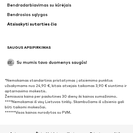
Bendradarbiavimas su kūrėjais
Striukės
Megztiniai ir megzti drabužiai
Bendrosios sąlygos
Apatiniai
Palaidinės ir tunikos
Atsisakyti sutarties čia
Paltai
Sijonai
Maudymosi drabužiai
Džemperiai
Švarkai
Kombinezonai
SAUGUS APSIPIRKIMAS
Dideli dydžiai
Drabužiai nėščiosioms
Proginiai
Išskirtiniai
Su mumis tavo duomenys saugūs!
Antrinis panaudojimas
*Nemokamas standartinis pristatymas į atsiėmimo punktus
BATAI
užsakymams nuo 24,90 €, kitais atvejais taikomas 3,90 € siuntimo ir
aptarnavimo mokestis.
Naujienos
Šiuo metu paklausu
Žemiausia kaina per paskutines 30 dienų iki kainos sumažinimo.
****Nemokamai iš visų Lietuvos tinklų. Skambučiams iš užsienio gali
Sportbačiai
Aulinukai
būti taikomi mokesčiai.
Batai su kulniukais
Auliniai batai
******Visos kainos nurodytos su PVM.
Basutės ir šlepetės
Bateliai
Sportiniai batai
Balerinos