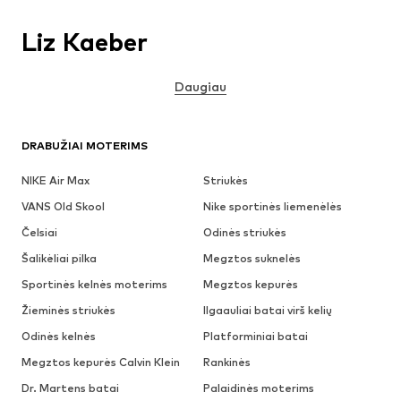
Liz Kaeber
Daugiau
DRABUŽIAI MOTERIMS
NIKE Air Max
Striukės
VANS Old Skool
Nike sportinės liemenėlės
Čelsiai
Odinės striukės
Šalikėliai pilka
Megztos suknelės
Sportinės kelnės moterims
Megztos kepurės
Žieminės striukės
Ilgaauliai batai virš kelių
Odinės kelnės
Platforminiai batai
Megztos kepurės Calvin Klein
Rankinės
Dr. Martens batai
Palaidinės moterims