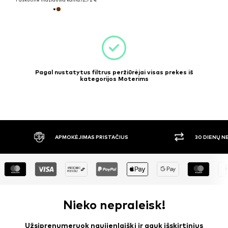
Pagal nustatytus filtrus peržiūrėjai visas prekes iš
kategorijos Moterims
IMAS PRISTAČIUS
30 DIENŲ NEMOKAMAS GRĄŽINIMAS
Nieko nepraleisk!
Užsiprenumeruok naujienlaiškį ir gauk išskirtinius