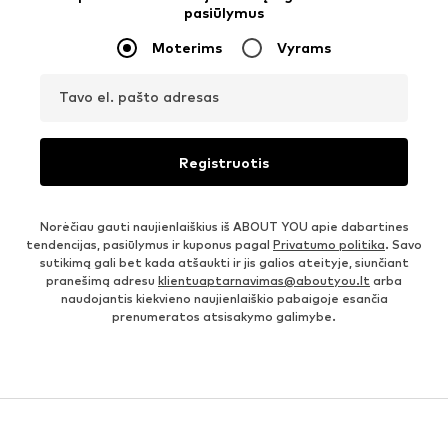
pasiūlymus
Moterims
Vyrams
Tavo el. pašto adresas
Registruotis
Norėčiau gauti naujienlaiškius iš ABOUT YOU apie dabartines
tendencijas, pasiūlymus ir kuponus pagal
Privatumo politika
. Savo
sutikimą gali bet kada atšaukti ir jis galios ateityje, siunčiant
pranešimą adresu
klientuaptarnavimas@aboutyou.lt
arba
naudojantis kiekvieno naujienlaiškio pabaigoje esančia
prenumeratos atsisakymo galimybe.