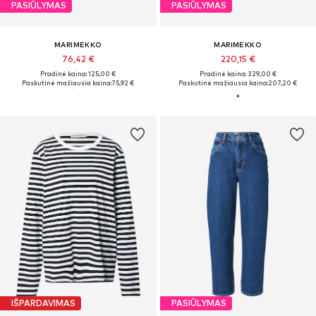
PASIŪLYMAS
PASIŪLYMAS
MARIMEKKO
MARIMEKKO
76,42 €
220,15 €
Pradinė kaina: 125,00 €
Pradinė kaina: 329,00 €
Paskutinė mažiausia kaina:
75,92 €
Paskutinė mažiausia kaina:
207,20 €
IŠPARDAVIMAS
PASIŪLYMAS