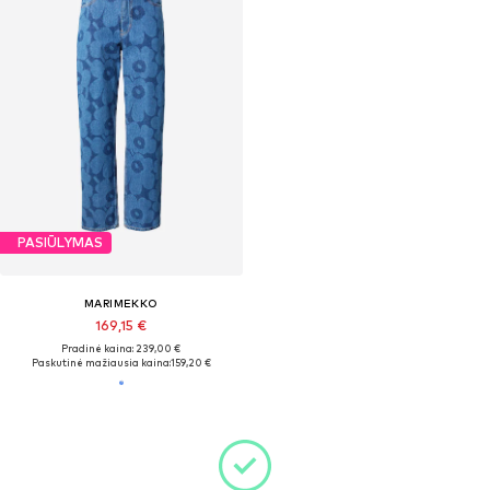
PASIŪLYMAS
MARIMEKKO
169,15 €
Pradinė kaina: 239,00 €
Paskutinė mažiausia kaina:
159,20 €