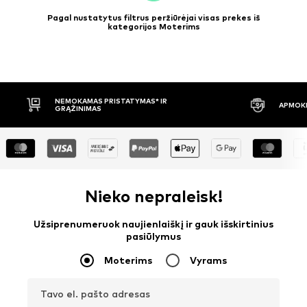
Pagal nustatytus filtrus peržiūrėjai visas prekes iš
kategorijos Moterims
APMOKĖJIMAS PRISTAČIUS
30 DIENŲ 
Nieko nepraleisk!
Užsiprenumeruok naujienlaiškį ir gauk išskirtinius
pasiūlymus
Moterims
Vyrams
Tavo el. pašto adresas