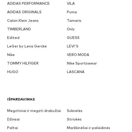
ADIDAS PERFORMANCE
VILA
ADIDAS ORIGINALS
Puma
Calvin Klein Jeans
Tamaris
TIMBERLAND
Only
Edited
GUESS
LeGer by Lena Gercke
LEVI'S
Nike
VERO MODA
TOMMY HILFIGER
Nike Sportswear
HUGO
LASCANA
IŠPARDAVIMAS
Megztiniai ir megzti drabužiai
Suknelės
Džinsai
Striukės
Paltai
Marškinėliai ir palaidinės