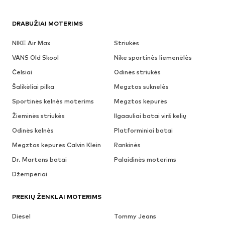
DRABUŽIAI MOTERIMS
NIKE Air Max
Striukės
VANS Old Skool
Nike sportinės liemenėlės
Čelsiai
Odinės striukės
Šalikėliai pilka
Megztos suknelės
Sportinės kelnės moterims
Megztos kepurės
Žieminės striukės
Ilgaauliai batai virš kelių
Odinės kelnės
Platforminiai batai
Megztos kepurės Calvin Klein
Rankinės
Dr. Martens batai
Palaidinės moterims
Džemperiai
PREKIŲ ŽENKLAI MOTERIMS
Diesel
Tommy Jeans