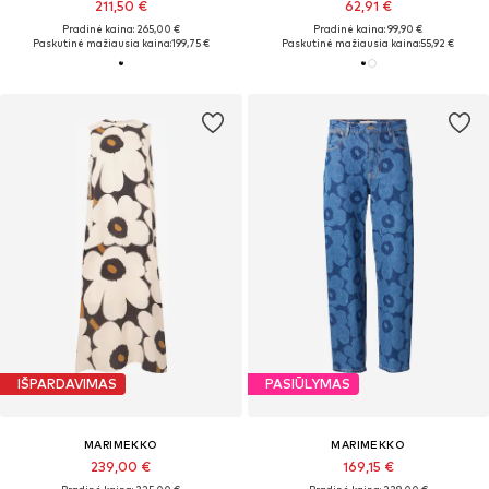
211,50 €
62,91 €
Pradinė kaina: 265,00 €
Pradinė kaina: 99,90 €
Paskutinė mažiausia kaina:
199,75 €
Paskutinė mažiausia kaina:
55,92 €
IŠPARDAVIMAS
PASIŪLYMAS
MARIMEKKO
MARIMEKKO
239,00 €
169,15 €