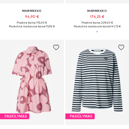
MARIMEKKO
MARIMEKKO
94,90 €
174,25 €
Pradinė kaina: 115,00 €
Pradinė kaina: 229,00 €
Paskutinė mažiausia kaina:
75,92 €
Paskutinė mažiausia kaina:
141,75 €
PASIŪLYMAS
PASIŪLYMAS