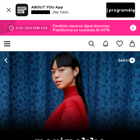
ABOUT YOU App
Į programėlę
(152 700)
Finalinis vasaros išpardavimas:
01
D.
23
H
59
M
31
S
Pasiūlymai su nuolaida iki 60%
Sekti