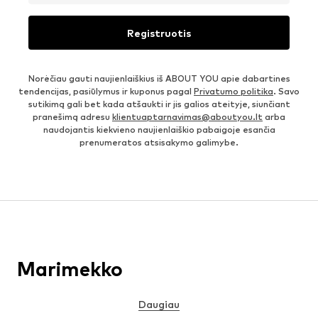
Registruotis
Norėčiau gauti naujienlaiškius iš ABOUT YOU apie dabartines
tendencijas, pasiūlymus ir kuponus pagal
Privatumo politika
. Savo
sutikimą gali bet kada atšaukti ir jis galios ateityje, siunčiant
pranešimą adresu
klientuaptarnavimas@aboutyou.lt
arba
naudojantis kiekvieno naujienlaiškio pabaigoje esančia
prenumeratos atsisakymo galimybe.
Marimekko
Daugiau