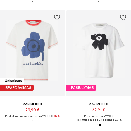
Uniseksas
IŠPARDAVIMAS
PASIŪLYMAS
MARIMEKKO
MARIMEKKO
79,90 €
62,91 €
Paskutinė mažiausia kaina:
119,00 €
-32%
Pradinė kaina: 99,90 €
Paskutinė mažiausia kaina:
62,91 €