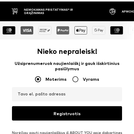
APMOKĖJIMAS PRISTAČIUS
30 DIENŲ 
Nieko nepraleisk!
Užsiprenumeruok naujienlaiškį ir gauk išskirtinius
pasiūlymus
Moterims
Vyrams
Tavo el. pašto adresas
Registruotis
Norėčiau gauti naujienlaiškius iš ABOUT YOU apie dabartines