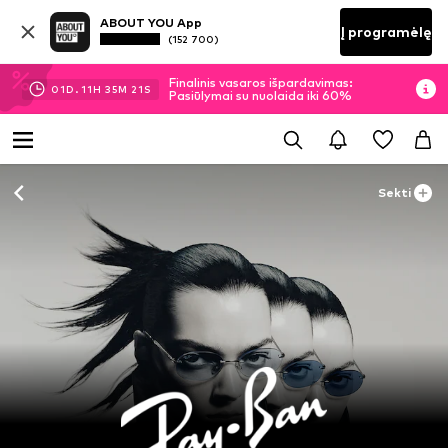
ABOUT YOU App
Į programėlę
(152 700)
Finalinis vasaros išpardavimas:
01
D.
11
H
35
M
20
S
Pasiūlymai su nuolaida iki 60%
Sekti