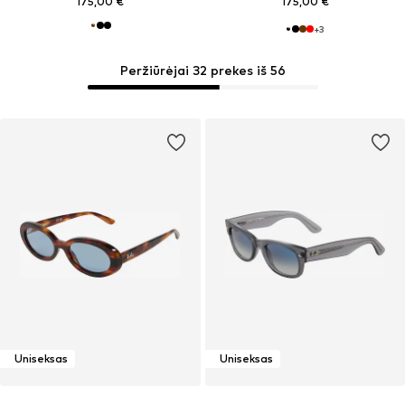
175,00 €
175,00 €
+
3
Peržiūrėjai 32 prekes iš 56
Uniseksas
Uniseksas