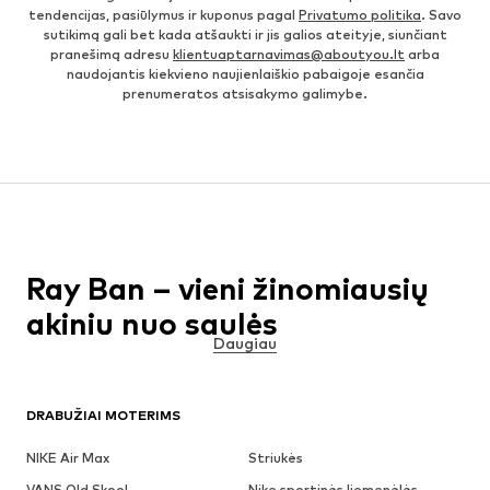
tendencijas, pasiūlymus ir kuponus pagal
Privatumo politika
. Savo
sutikimą gali bet kada atšaukti ir jis galios ateityje, siunčiant
pranešimą adresu
klientuaptarnavimas@aboutyou.lt
arba
naudojantis kiekvieno naujienlaiškio pabaigoje esančia
prenumeratos atsisakymo galimybe.
Ray Ban – vieni žinomiausių
akinių nuo saulės
Daugiau
Ray Ban
- italų prekės ženklas, įkurtas Amerikoje, džiugina pirkėjus
iš viso pasaulio jau daugiau nei 80 metų. Ši įmonė kuria itin
aukštos kokybės akinius nuo saulės vyrams, moterims ir vaikams.
DRABUŽIAI MOTERIMS
Visi jų akiniai turi apsaugą nuo ultravioletinių spindulių ir yra
stilingi, tad šio prekės ženklo populiarumas ir toliau sparčiai auga.
NIKE Air Max
Striukės
Pagrindinė Ray Ban būstinė yra Milane, pačiame mados sostinės
centre, o iš pat pradžių buvo įkurta Niujorke.
VANS Old Skool
Nike sportinės liemenėlės