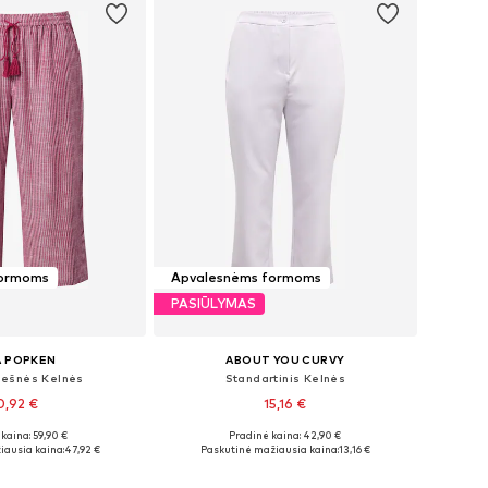
formoms
Apvalesnėms formoms
PASIŪLYMAS
A POPKEN
ABOUT YOU CURVY
klešnės Kelnės
Standartinis Kelnės
0,92 €
15,16 €
kaina: 59,90 €
Pradinė kaina: 42,90 €
 42-44, 46-48, 50-52
Galimi dydžiai: 46, 48, 50, 52
iausia kaina:
47,92 €
Paskutinė mažiausia kaina:
13,16 €
repšelį
Į krepšelį