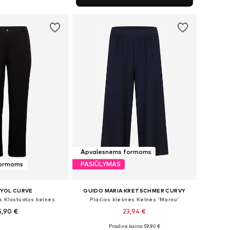
repšelį
Apvalesnėms formoms
formoms
PASIŪLYMAS
YOL CURVE
GUIDO MARIA KRETSCHMER CURVY
s Klostuotos kelnės
Plačios klešnės Kelnės 'Marou'
5,90 €
23,94 €
Pradinė kaina: 59,90 €
42, 46, 48, 50, 52, 54
Galimi dydžiai: 46, 48, 50, 52