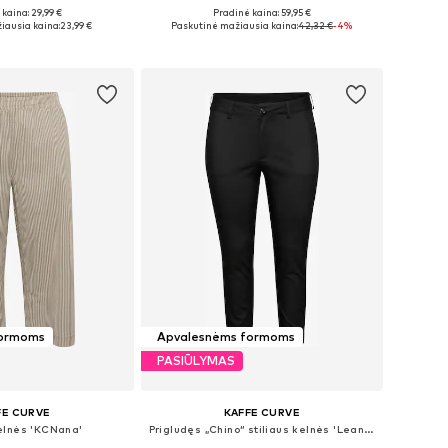
kaina: 29,99 €
Pradinė kaina: 59,95 €
: 44, 46, 48, 50, 52
Galimi dydžiai: 44, 46-48, 50-52, 54
iausia kaina:
23,99 €
Paskutinė mažiausia kaina:
42,32 €
-4%
repšelį
Į krepšelį
formoms
Apvalesnėms formoms
PASIŪLYMAS
FE CURVE
KAFFE CURVE
elnės 'KCNana'
Prigludęs „Chino“ stiliaus kelnės 'Leana'