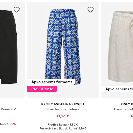
Apvalesnėms formoms
PASIŪLYMAS
Apvalesnėms 
E
RYC BY ANGELINA KIRSCH
ONLY 
KCVenessa'
Standartinis Kelnės
Laisvas Ke
13,96 €
3
39,95 €
-30%
Pradinė kaina: 49,90 €
, 50, 52, 54
Galimi dydžiai: 44, 46, 48, 52, 54
Yra da
Paskutinė mažiausia kaina:
13,96 €