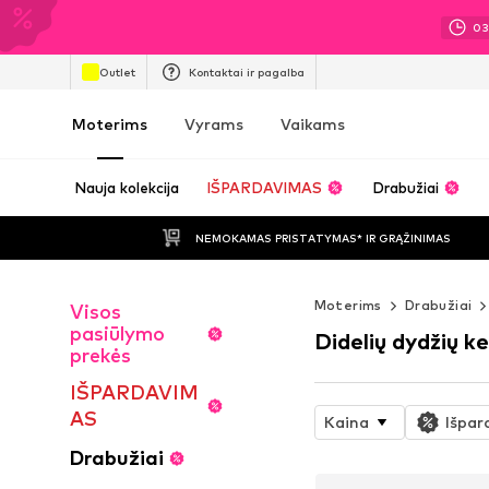
0
Outlet
Kontaktai ir pagalba
Moterims
Vyrams
Vaikams
Nauja kolekcija
IŠPARDAVIMAS
Drabužiai
NEMOKAMAS PRISTATYMAS* IR GRĄŽINIMAS
Moterims
Drabužiai
Visos
pasiūlymo
Didelių dydžių ke
prekės
IŠPARDAVIM
AS
Kaina
Išpar
Drabužiai