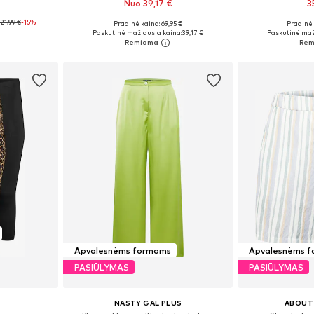
Nuo 39,17 €
3
21,99 €
-15%
Pradinė kaina: 69,95 €
Pradinė 
žių
Galimi dydžiai: 42, 46, 50, 52, 54
Galimi dydžiai
Paskutinė mažiausia kaina:
39,17 €
Paskutinė maž
Į krepšelį
Į k
Apvalesnėms formoms
Apvalesnėms 
PASIŪLYMAS
PASIŪLYMAS
NASTY GAL PLUS
ABOUT