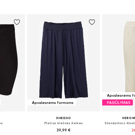
Į krepšelį
Į k
Apvalesnėms 
Apvalesnėms formoms
PASIŪLYMAS
SHEEGO
VERO 
ės
Plačios klešnės Kelnės
39,99 €
2