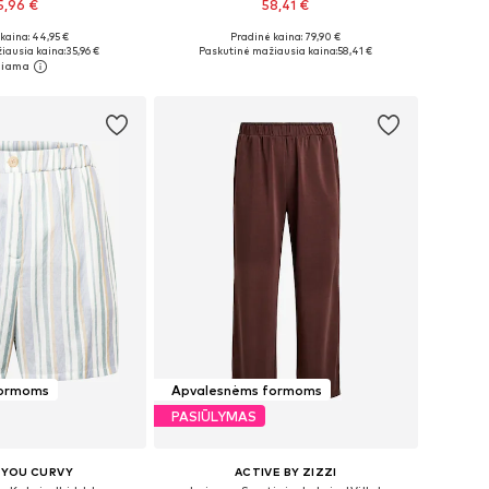
5,96 €
58,41 €
kaina: 44,95 €
Pradinė kaina: 79,90 €
: 44, 46, 48, 52, 54
Galimi dydžiai: 44, 46, 48, 54
iausia kaina:
35,96 €
Paskutinė mažiausia kaina:
58,41 €
repšelį
Į krepšelį
formoms
Apvalesnėms formoms
PASIŪLYMAS
 YOU CURVY
ACTIVE BY ZIZZI