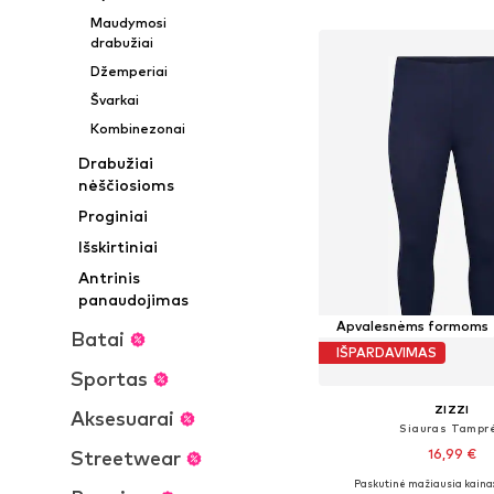
Į krepšelį
Maudymosi
drabužiai
Džemperiai
Švarkai
Kombinezonai
Drabužiai
nėščiosioms
Proginiai
Išskirtiniai
Antrinis
panaudojimas
Apvalesnėms formoms
Batai
IŠPARDAVIMAS
Sportas
ZIZZI
Aksesuarai
Siauras Tampr
16,99 €
Streetwear
Paskutinė mažiausia kaina
Yra daugybė dyd