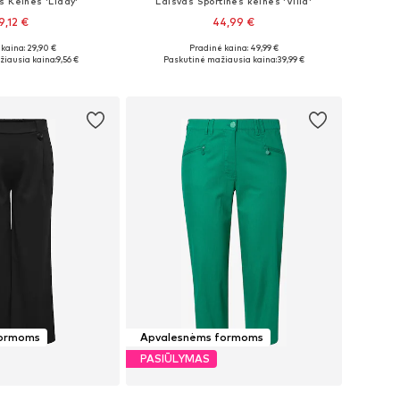
s Kelnės 'Liddy'
Laisvas Sportinės kelnės 'Villa'
9,12 €
44,99 €
kaina: 29,90 €
Pradinė kaina: 49,99 €
ydžiai: 46, 48
Galimi dydžiai: XL-XXL, XXXL-4XL, 5XL-6XL, 7XL-8XL
iausia kaina:
9,56 €
Paskutinė mažiausia kaina:
39,99 €
repšelį
Į krepšelį
formoms
Apvalesnėms formoms
PASIŪLYMAS