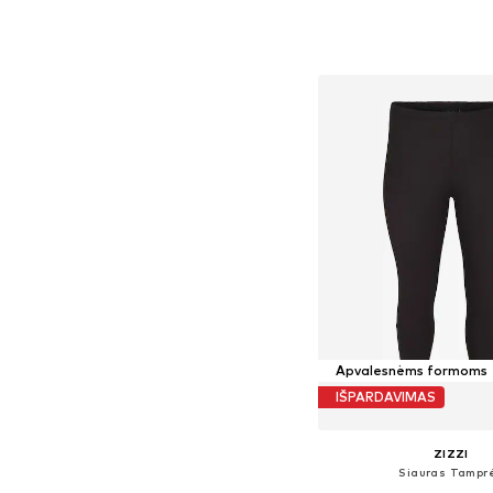
Į krepšelį
Apvalesnėms formoms
IŠPARDAVIMAS
ZIZZI
Siauras Tampr