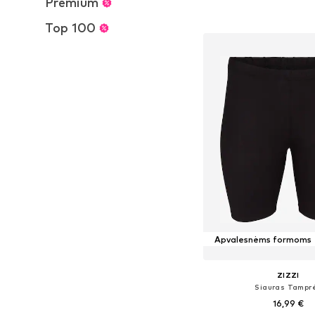
Premium
Į krepšelį
Top 100
Apvalesnėms formoms
ZIZZI
Siauras Tampr
16,99 €