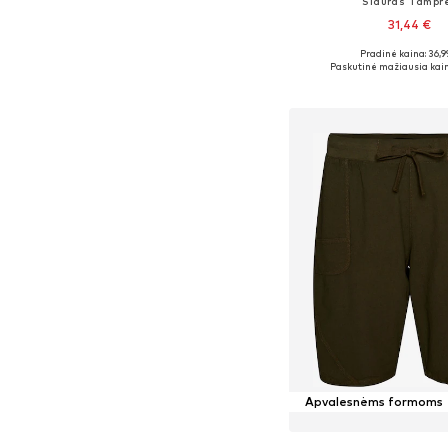
Siauras Tampr
31,44 €
Pradinė kaina: 36,9
Yra daugybė dyd
Paskutinė mažiausia kain
Į krepšelį
Apvalesnėms formoms