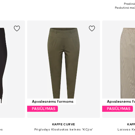
Pradinė 
Galimi dydžiai: XL-XXL, XXXL-4XL, 5XL-6XL, 9XL-10XL
Galimi dydžiai: 40, 42, 44, 46, 48, 50
Galimi dydžiai
Paskutinė maž
Į krepšelį
Į k
Apvalesnėms formoms
Apvalesnėms 
PASIŪLYMAS
PASIŪLYMAS
KAFFE CURVE
KAF
ės
Prigludęs Klostuotos kelnės 'KCjia'
Laisvas K