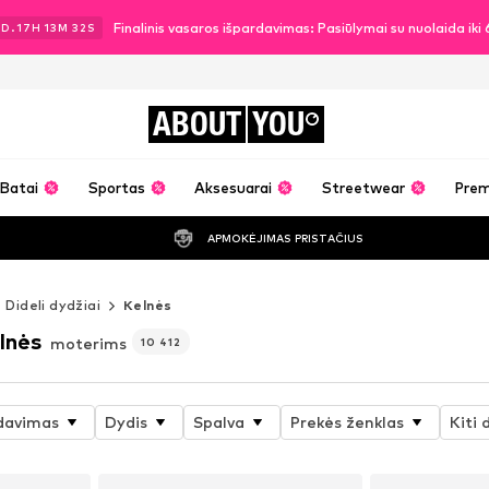
Finalinis vasaros išpardavimas: Pasiūlymai su nuolaida ik
3
D.
17
H
13
M
30
S
ABOUT
YOU
Batai
Sportas
Aksesuarai
Streetwear
Pre
APMOKĖJIMAS PRISTAČIUS
Dideli dydžiai
Kelnės
lnės
moterims
10 412
davimas
Dydis
Spalva
Prekės ženklas
Kiti 