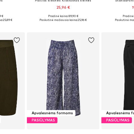
ės
Plačios klešnės Klostuotos kelnės
Standartini
25,96 €
1
9 €
Pradinė kaina: 89,90 €
Pradinė 
žių
Galimi dydžiai: 44, 46, 48, 50, 54
Galimi d
a:
25,89 €
Paskutinė mažiausia kaina:
25,96 €
Paskutinė maž
Į krepšelį
Į k
Apvalesnėms formoms
Apvalesnėms 
PASIŪLYMAS
PASIŪLYMAS