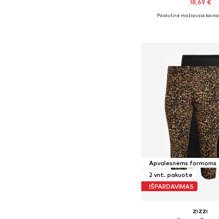
18,69 €
Paskutinė mažiausia kaina:
Yra daugybė dyd
Į krepšelį
Apvalesnėms formoms
2 vnt. pakuotė
IŠPARDAVIMAS
ZIZZI