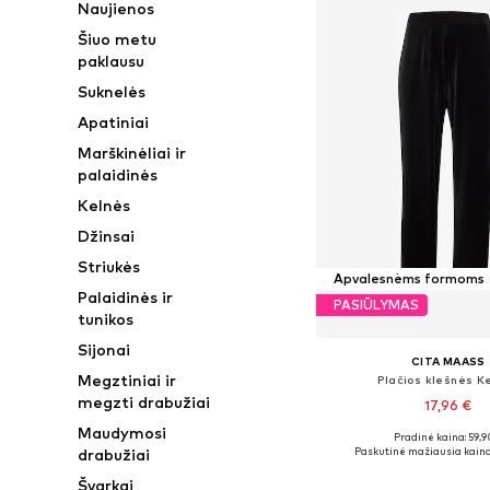
Naujienos
Šiuo metu
paklausu
Suknelės
Apatiniai
Marškinėliai ir
palaidinės
Kelnės
Džinsai
Striukės
Apvalesnėms formoms
Palaidinės ir
PASIŪLYMAS
tunikos
Sijonai
CITA MAASS
Megztiniai ir
Plačios klešnės K
megzti drabužiai
17,96 €
Maudymosi
Pradinė kaina: 59,9
Galimi dydžiai: 44, 46, 
Paskutinė mažiausia kaina
drabužiai
Į krepšelį
Švarkai