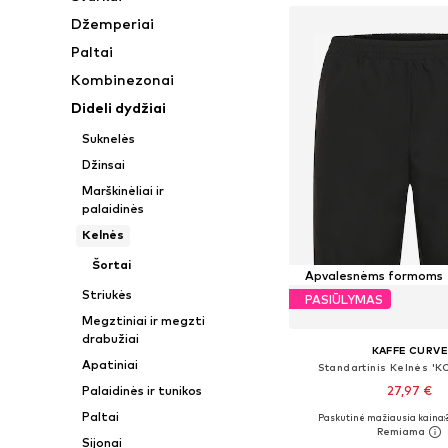
Džemperiai
Paltai
Kombinezonai
Dideli dydžiai
Suknelės
Džinsai
Marškinėliai ir
palaidinės
Kelnės
Šortai
Apvalesnėms formoms
Striukės
PASIŪLYMAS
Megztiniai ir megzti
drabužiai
KAFFE CURV
Apatiniai
Standartinis Kelnės '
Palaidinės ir tunikos
27,97 €
Paltai
Paskutinė mažiausia kaina:
Galimi dydžiai: 44, 46, 48
Sijonai