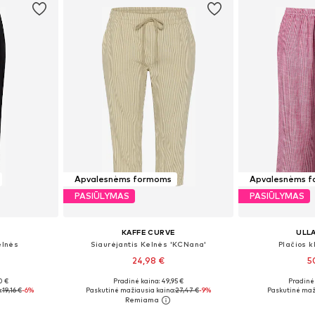
Apvalesnėms formoms
Apvalesnėms 
PASIŪLYMAS
PASIŪLYMAS
KAFFE CURVE
ULL
elnės
Siaurėjantis Kelnės 'KCNana'
Plačios 
24,98 €
5
0 €
Pradinė kaina: 49,95 €
Pradinė 
48, 50, 52
Galimi dydžiai: 44, 46, 48, 50, 52, 54
Galimi dydžiai:
:
19,16 €
-6%
Paskutinė mažiausia kaina:
27,47 €
-9%
Paskutinė maž
Į krepšelį
Į k