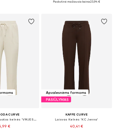
Paskutinė mažiausia kaina:
23,94 €
repšelį
Į krepšelį
formoms
Apvalesnėms formoms
PASIŪLYMAS
MODA CURVE
KAFFE CURVE
Standartinis Klostuotos kelnės 'VMJESMILO'
Laisvas Kelnės 'KC Jenna'
6,99 €
40,41 €