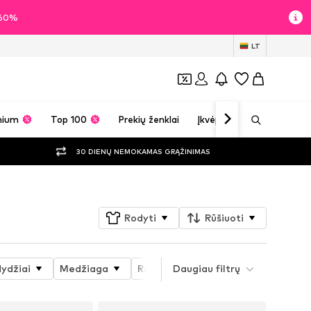
i 60%
LT
mium
Top 100
Prekių ženklai
Įkvėpimas
30 DIENŲ NEMOKAMAS GRĄŽINIMAS
Rodyti
Rūšiuoti
dydžiai
Medžiaga
Raštas
Daugiau filtrų
Prekės savybės
S