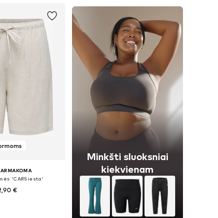
formoms
Minkšti sluoksniai
kiekvienam
CARMAKOMA
lnės 'CARSiesta'
2,90 €
ugybė dydžių