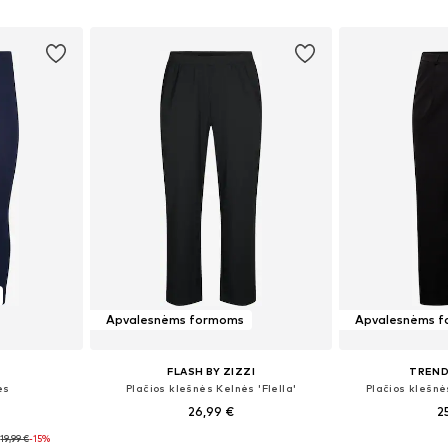
Į krepšelį
Į k
Apvalesnėms formoms
Apvalesnėms 
FLASH BY ZIZZI
TREND
ės
Plačios klešnės Kelnės 'Flella'
Plačios klešnė
26,99 €
2
:
19,99 €
-15%
žių
Yra daugybė dydžių
Galimi dydžiai: 