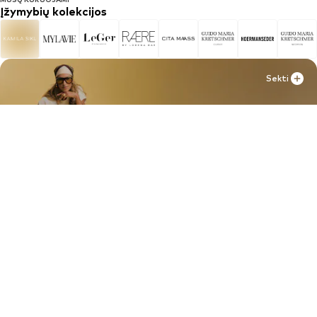
Įžymybių kolekcijos
Sekti
Sekti