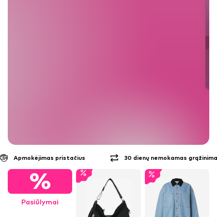
30 dienų nemokamas grąžinimas
Nemokamas pristatymas
%
Pasiūlymai