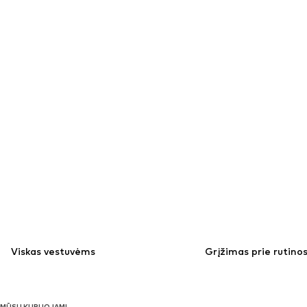
Viskas vestuvėms
Grįžimas prie rutino
MŪSŲ KURUOJAMI