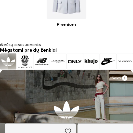
Premium
IŠ MŪSŲ BENDRUOMENĖS
Mėgstami prekių ženklai
Sekti
Sekti