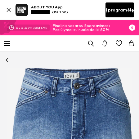
ABOUT YOU App
Į programėlę
(152 700)
Finalinis vasaros išpardavimas:
02
D.
09
H
36
M
48
S
Pasiūlymai su nuolaida iki 60%