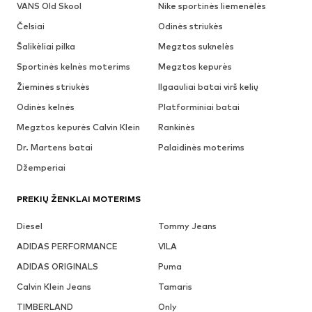
VANS Old Skool
Nike sportinės liemenėlės
Čelsiai
Odinės striukės
Šalikėliai pilka
Megztos suknelės
Sportinės kelnės moterims
Megztos kepurės
Žieminės striukės
Ilgaauliai batai virš kelių
Odinės kelnės
Platforminiai batai
Megztos kepurės Calvin Klein
Rankinės
Dr. Martens batai
Palaidinės moterims
Džemperiai
PREKIŲ ŽENKLAI MOTERIMS
Diesel
Tommy Jeans
ADIDAS PERFORMANCE
VILA
ADIDAS ORIGINALS
Puma
Calvin Klein Jeans
Tamaris
TIMBERLAND
Only