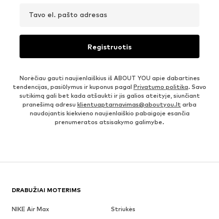
Tavo el. pašto adresas
Registruotis
Norėčiau gauti naujienlaiškius iš ABOUT YOU apie dabartines
tendencijas, pasiūlymus ir kuponus pagal
Privatumo politika
. Savo
sutikimą gali bet kada atšaukti ir jis galios ateityje, siunčiant
pranešimą adresu
klientuaptarnavimas@aboutyou.lt
arba
naudojantis kiekvieno naujienlaiškio pabaigoje esančia
prenumeratos atsisakymo galimybe.
DRABUŽIAI MOTERIMS
NIKE Air Max
Striukės