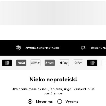
APMOKĖJIMAS PRISTAČIUS
30 DIENŲ 
Nieko nepraleisk!
Užsiprenumeruok naujienlaiškį ir gauk išskirtinius
pasiūlymus
Moterims
Vyrams