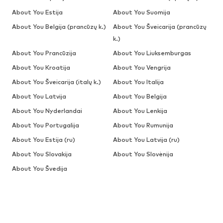
About You Estija
About You Suomija
About You Belgija (prancūzų k.)
About You Šveicarija (prancūzų
k.)
About You Prancūzija
About You Liuksemburgas
About You Kroatija
About You Vengrija
About You Šveicarija (italų k.)
About You Italija
About You Latvija
About You Belgija
About You Nyderlandai
About You Lenkija
About You Portugalija
About You Rumunija
About You Estija (ru)
About You Latvija (ru)
About You Slovakija
About You Slovėnija
About You Švedija
IŠPARDAVIMAS
Megztiniai ir megzti drabužiai
Suknelės