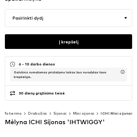
Pasirinkti dydį
Į krepšelį
6 - 10 darbo dienos
Galutinis numatomas pristatymo laikas bus nurodytas tavo
krepšelyje.
30 dienų grąžinimo teisė
Moterims
Drabužiai
Sijonai
Mini sijonai
ICHI Mini sijonai
Mėlyna ICHI Sijonas 'IHTWIGGY'