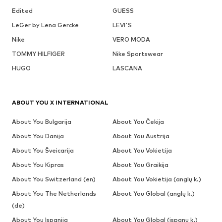
Edited
GUESS
LeGer by Lena Gercke
LEVI'S
Nike
VERO MODA
TOMMY HILFIGER
Nike Sportswear
HUGO
LASCANA
ABOUT YOU X INTERNATIONAL
About You Bulgarija
About You Čekija
About You Danija
About You Austrija
About You Šveicarija
About You Vokietija
About You Kipras
About You Graikija
About You Switzerland (en)
About You Vokietija (anglų k.)
About You The Netherlands
About You Global (anglų k.)
(de)
About You Ispanija
About You Global (ispanų k.)