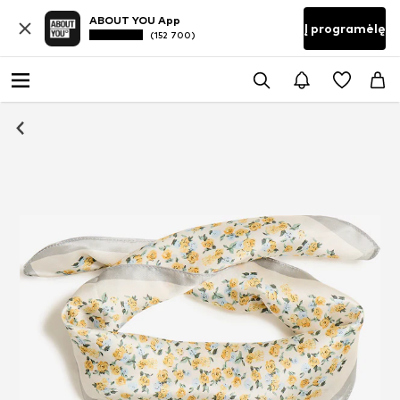
ABOUT YOU App
Į programėlę
(152 700)