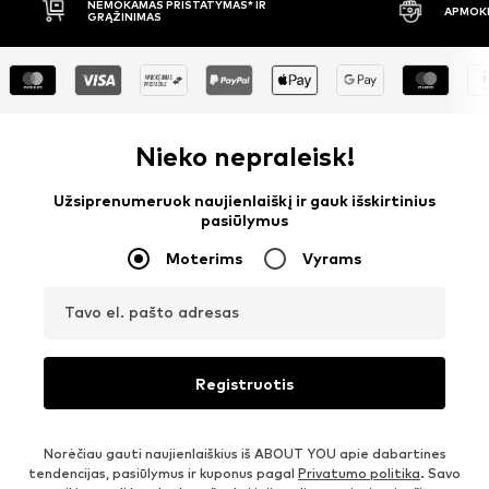
NEMOKAMAS PRISTATYMAS* IR
APMOKĖ
GRĄŽINIMAS
Nieko nepraleisk!
Užsiprenumeruok naujienlaiškį ir gauk išskirtinius
pasiūlymus
Moterims
Vyrams
Tavo el. pašto adresas
Registruotis
Norėčiau gauti naujienlaiškius iš ABOUT YOU apie dabartines
tendencijas, pasiūlymus ir kuponus pagal
Privatumo politika
. Savo