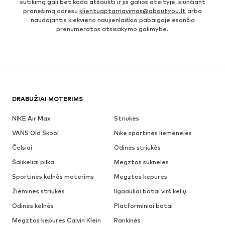
sutikimą gali bet kada atšaukti ir jis galios ateityje, siunčiant
pranešimą adresu
klientuaptarnavimas@aboutyou.lt
arba
naudojantis kiekvieno naujienlaiškio pabaigoje esančia
prenumeratos atsisakymo galimybe.
DRABUŽIAI MOTERIMS
NIKE Air Max
Striukės
VANS Old Skool
Nike sportinės liemenėlės
Čelsiai
Odinės striukės
Šalikėliai pilka
Megztos suknelės
Sportinės kelnės moterims
Megztos kepurės
Žieminės striukės
Ilgaauliai batai virš kelių
Odinės kelnės
Platforminiai batai
Megztos kepurės Calvin Klein
Rankinės