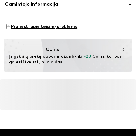
Pilnai raštuota
Medžiaga: 100% Šilkas
Gamintojo informacija
Trikampio formos
Kilmės šalis: Kinija
DK Company Vejle A/S
Prekės Nr.
ICH3030001000001
Edisonvej 4
Pranešti apie teisinę problemą
7100 Vejle
DK
nabu@dkcompany.com
Coins
Įsigyk šią prekę dabar ir uždirbk iki 
+28
 Coins, kuriuos 
galėsi iškeisti į nuolaidas.