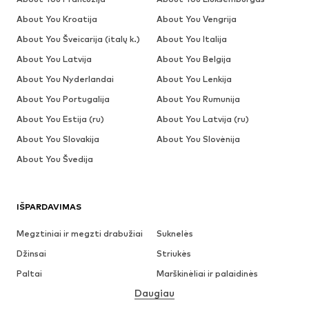
About You Kroatija
About You Vengrija
About You Šveicarija (italų k.)
About You Italija
About You Latvija
About You Belgija
About You Nyderlandai
About You Lenkija
About You Portugalija
About You Rumunija
About You Estija (ru)
About You Latvija (ru)
About You Slovakija
About You Slovėnija
About You Švedija
IŠPARDAVIMAS
Megztiniai ir megzti drabužiai
Suknelės
Džinsai
Striukės
Paltai
Marškinėliai ir palaidinės
Daugiau
Kelnės
Apatiniai