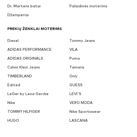
Dr. Martens batai
Palaidinės moterims
Džemperiai
PREKIŲ ŽENKLAI MOTERIMS
Diesel
Tommy Jeans
ADIDAS PERFORMANCE
VILA
ADIDAS ORIGINALS
Puma
Calvin Klein Jeans
Tamaris
TIMBERLAND
Only
Edited
GUESS
LeGer by Lena Gercke
LEVI'S
Nike
VERO MODA
TOMMY HILFIGER
Nike Sportswear
HUGO
LASCANA