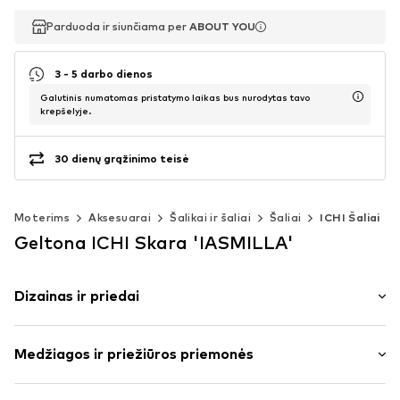
Parduoda ir siunčiama per
Parduoda ir siunčiama per
ABOUT YOU
ABOUT YOU
3 - 5 darbo dienos
Galutinis numatomas pristatymo laikas bus nurodytas tavo
krepšelyje.
30 dienų grąžinimo teisė
Moterims
Aksesuarai
Šalikai ir šaliai
Šaliai
ICHI Šaliai
Geltona ICHI Skara 'IASMILLA'
Dizainas ir priedai
Su žiedų / gėlių raštais
Medžiagos ir priežiūros priemonės
šilkas
Dygsniuotas apvadas / kraštas