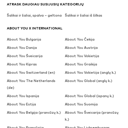
ATRASK DAUGIAU SUSIJUSIŲ KATEGORIJŲ
Šalikai ir šaliai, spalva – geltona
Šalikai ir šaliai iš šilkas
ABOUT YOU X INTERNATIONAL
About You Bulgarija
About You Čekija
About You Danija
About You Austrija
About You Šveicarija
About You Vokietija
About You Kipras
About You Graikija
About You Switzerland (en)
About You Vokietija (anglų k.)
About You The Netherlands
About You Global (anglų k.)
(de)
About You Ispanija
About You Global (ispanų k.)
About You Estija
About You Suomija
About You Belgija (prancūzų k.)
About You Šveicarija (prancūzų
k.)
About You Prancūzija
About You Liuksemburgas