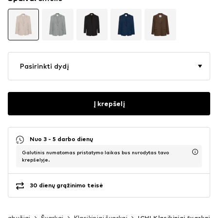
Pasirinkti dydį
Į krepšelį
Nuo 3 - 5 darbo dienų
Galutinis numatomas pristatymo laikas bus nurodytas tavo
krepšelyje.
30 dienų grąžinimo teisė
Drabužiai
Švarkai
Klasikiniai švarkai
ICHI Klasikiniai švarkai