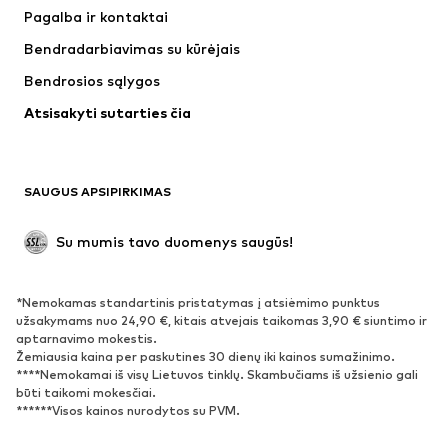
Suknelės
Džinsai
Pagalba ir kontaktai
Marškinėliai ir palaidinės
Kelnės
Bendradarbiavimas su kūrėjais
Striukės
Megztiniai ir megzti drabužiai
Bendrosios sąlygos
Apatiniai
Palaidinės ir tunikos
Atsisakyti sutarties čia
Paltai
Sijonai
Maudymosi drabužiai
Džemperiai
Švarkai
Kombinezonai
SAUGUS APSIPIRKIMAS
Dideli dydžiai
Drabužiai nėščiosioms
Proginiai
Išskirtiniai
Su mumis tavo duomenys saugūs!
Antrinis panaudojimas
*Nemokamas standartinis pristatymas į atsiėmimo punktus
BATAI
užsakymams nuo 24,90 €, kitais atvejais taikomas 3,90 € siuntimo ir
aptarnavimo mokestis.
Naujienos
Šiuo metu paklausu
Žemiausia kaina per paskutines 30 dienų iki kainos sumažinimo.
****Nemokamai iš visų Lietuvos tinklų. Skambučiams iš užsienio gali
Sportbačiai
Aulinukai
būti taikomi mokesčiai.
Batai su kulniukais
Auliniai batai
******Visos kainos nurodytos su PVM.
Basutės ir šlepetės
Bateliai