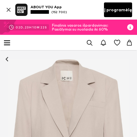
ABOUT YOU App
Į programėlę
(152 700)
Finalinis vasaros išpardavimas:
02
D.
23
H
10
M
21
S
Pasiūlymai su nuolaida iki 60%