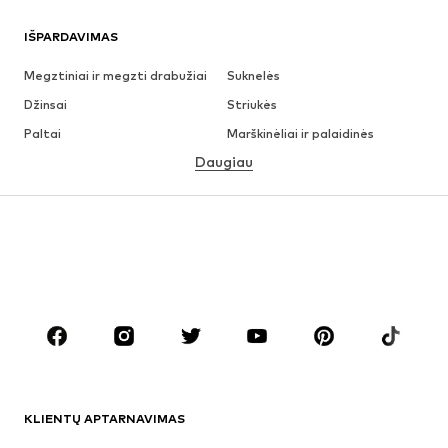
IŠPARDAVIMAS
Megztiniai ir megzti drabužiai
Suknelės
Džinsai
Striukės
Paltai
Marškinėliai ir palaidinės
Daugiau
Kelnės
Apatiniai
Sijonai
Palaidinės ir tunikos
Džemperiai
Švarkai
Maudymosi drabužiai
Kombinezonai
Dideli dydžiai
Drabužiai nėščiosioms
Batai
Sportas
Aksesuarai
Premium
DRABUŽIAI
KLIENTŲ APTARNAVIMAS
Naujienos
Šiuo metu paklausu