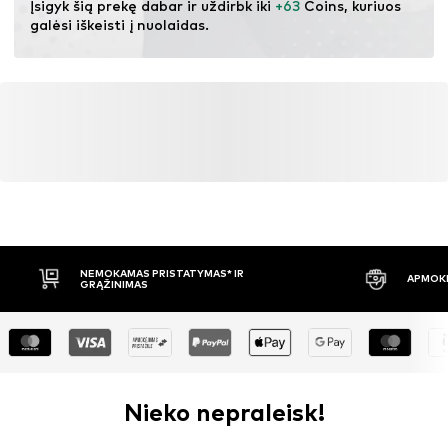
Įsigyk šią prekę dabar ir uždirbk iki 
+63
 Coins, kuriuos 
galėsi iškeisti į nuolaidas.
NEMOKAMAS PRISTATYMAS* IR
APMOKĖ
GRĄŽINIMAS
Nieko nepraleisk!