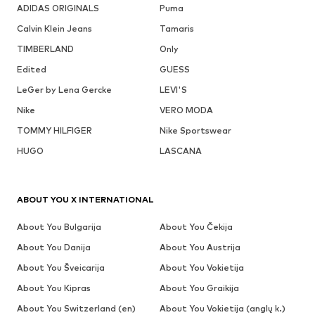
ADIDAS ORIGINALS
Puma
Calvin Klein Jeans
Tamaris
TIMBERLAND
Only
Edited
GUESS
LeGer by Lena Gercke
LEVI'S
Nike
VERO MODA
TOMMY HILFIGER
Nike Sportswear
HUGO
LASCANA
ABOUT YOU X INTERNATIONAL
About You Bulgarija
About You Čekija
About You Danija
About You Austrija
About You Šveicarija
About You Vokietija
About You Kipras
About You Graikija
About You Switzerland (en)
About You Vokietija (anglų k.)