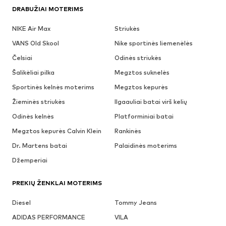
DRABUŽIAI MOTERIMS
NIKE Air Max
Striukės
VANS Old Skool
Nike sportinės liemenėlės
Čelsiai
Odinės striukės
Šalikėliai pilka
Megztos suknelės
Sportinės kelnės moterims
Megztos kepurės
Žieminės striukės
Ilgaauliai batai virš kelių
Odinės kelnės
Platforminiai batai
Megztos kepurės Calvin Klein
Rankinės
Dr. Martens batai
Palaidinės moterims
Džemperiai
PREKIŲ ŽENKLAI MOTERIMS
Diesel
Tommy Jeans
ADIDAS PERFORMANCE
VILA