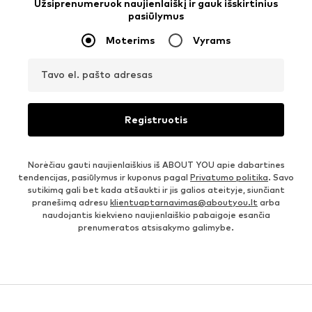
Užsiprenumeruok naujienlaiškį ir gauk išskirtinius
pasiūlymus
Moterims
Vyrams
Tavo el. pašto adresas
Registruotis
Norėčiau gauti naujienlaiškius iš ABOUT YOU apie dabartines
tendencijas, pasiūlymus ir kuponus pagal
Privatumo politika
. Savo
sutikimą gali bet kada atšaukti ir jis galios ateityje, siunčiant
pranešimą adresu
klientuaptarnavimas@aboutyou.lt
arba
naudojantis kiekvieno naujienlaiškio pabaigoje esančia
prenumeratos atsisakymo galimybe.