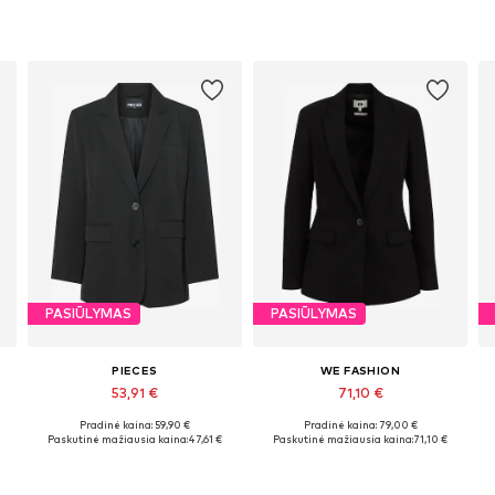
PASIŪLYMAS
PASIŪLYMAS
PIECES
WE FASHION
53,91 €
71,10 €
Pradinė kaina: 59,90 €
Pradinė kaina: 79,00 €
8, 40, 42, 44
Galimi dydžiai: 34, 36, 38, 40, 42
Yra daugybė dydžių
Paskutinė mažiausia kaina:
47,61 €
Paskutinė mažiausia kaina:
71,10 €
Į krepšelį
Į krepšelį