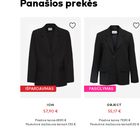
Panašios prekės
IŠPARDAVIMAS
PASIŪLYMAS
ICHI
OBJECT
57,90 €
55,17 €
Pradinė kaina: 69,90 €
Pradinė kaina: 79,90 €
Galimi dydžiai: 34, 36, 38, 42, 44
Galimi dydžiai: 34, 36, 3
Paskutinė mažiausia kaina:
47,92 €
Paskutinė mažiausia kaina:
51,92 €
Į krepšelį
Į krepšelį