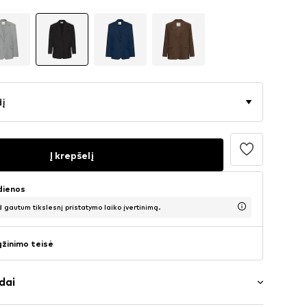
dį
Į krepšelį
 dienos
d gautum tikslesnį pristatymo laiko įvertinimą.
ąžinimo teisė
dai