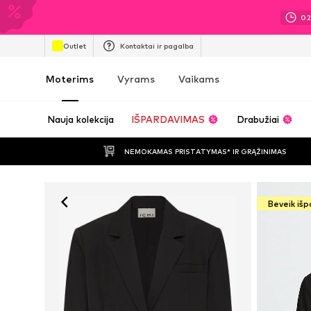
0
Outlet
Kontaktai ir pagalba
Moterims
Vyrams
Vaikams
Nauja kolekcija
IŠPARDAVIMAS
Drabužiai
NEMOKAMAS PRISTATYMAS* IR GRĄŽINIMAS
Beveik iš