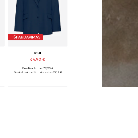
IŠPARDAVIMAS
ICHI
64,90 €
Pradinė kaina: 79,90 €
8, 40, 42, 44
Galimi dydžiai: 34, 36, 38, 40, 42, 44
Paskutinė mažiausia kaina:
55,17 €
Į krepšelį