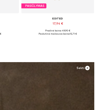
PASIŪLYMAS
EDITED
17,94 €
Pradinė kaina: 49,90 €
Galimi dydžiai: 34, 36, 38, 40
 €
Paskutinė mažiausia kaina:
15,71 €
Į krepšelį
Sekti