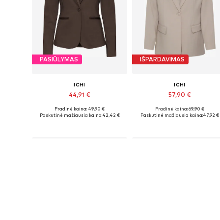
PASIŪLYMAS
IŠPARDAVIMAS
ICHI
ICHI
44,91 €
57,90 €
Pradinė kaina: 49,90 €
Pradinė kaina: 69,90 €
Galimi dydžiai: 34, 36, 38, 40, 42, 44
Galimi dydžiai: 34, 36, 3
Paskutinė mažiausia kaina:
42,42 €
Paskutinė mažiausia kaina:
47,92 €
Į krepšelį
Į krepšelį