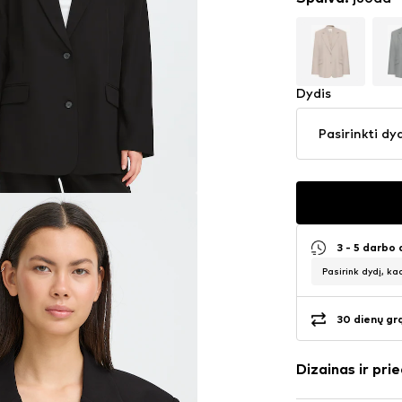
Dydis
Pasirinkti dy
3 - 5 darbo
Pasirink dydį, ka
30 dienų gr
Dizainas ir prie