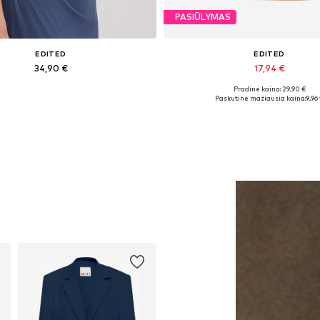
PASIŪLYMAS
EDITED
EDITED
34,90 €
17,94 €
Pradinė kaina: 29,90 €
Galimi dydžiai: 1
Galimi dydžiai: XS, M
Paskutinė mažiausia kaina:
9,96
Į krepšelį
Į krepšelį