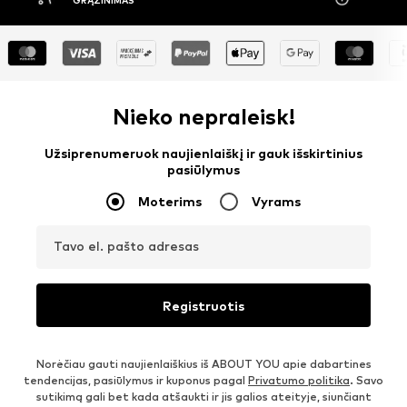
MAS
Nieko nepraleisk!
Užsiprenumeruok naujienlaiškį ir gauk išskirtinius
pasiūlymus
Moterims
Vyrams
Tavo el. pašto adresas
Registruotis
Norėčiau gauti naujienlaiškius iš ABOUT YOU apie dabartines
tendencijas, pasiūlymus ir kuponus pagal
Privatumo politika
. Savo
sutikimą gali bet kada atšaukti ir jis galios ateityje, siunčiant