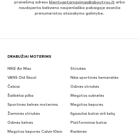
pranešimą adresu
klientuaptarnavimas@aboutyou.lt
arba
naudojantis kiekvieno naujienlaiškio pabaigoje esančia
prenumeratos atsisakymo galimybe.
DRABUŽIAI MOTERIMS
NIKE Air Max
Striukės
VANS Old Skool
Nike sportinės liemenėlės
Čelsiai
Odinės striukės
Šalikėliai pilka
Megztos suknelės
Sportinės kelnės moterims
Megztos kepurės
Žieminės striukės
Ilgaauliai batai virš kelių
Odinės kelnės
Platforminiai batai
Megztos kepurės Calvin Klein
Rankinės