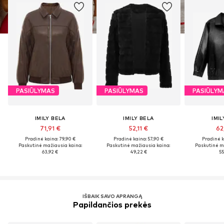
PASIŪLYMAS
PASIŪLYMAS
PASIŪLYM
IMILY BELA
IMILY BELA
IMIL
71,91 €
52,11 €
62
Pradinė kaina: 79,90 €
Pradinė kaina: 57,90 €
Pradinė k
Paskutinė mažiausia kaina:
Paskutinė mažiausia kaina:
Paskutinė m
63,92 €
49,22 €
55
IŠBAIK SAVO APRANGĄ
Papildančios prekės