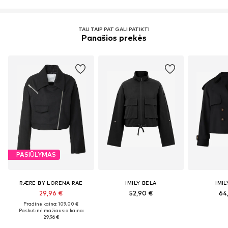
TAU TAIP PAT GALI PATIKTI
Panašios prekės
PASIŪLYMAS
RÆRE BY LORENA RAE
IMILY BELA
IMIL
29,96 €
52,90 €
64
Pradinė kaina: 109,00 €
Paskutinė mažiausia kaina:
29,96 €