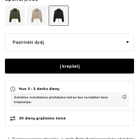
Pasirinkti dydį
Į krepšelį
Nuo 3 - 5 darbo dienų
Galutinis numatomas pristatymo laikas bus nurodytas tavo
krepšelyje.
30 dienų grąžinimo teisė
kės
Demisezoninės striukės
Imily Bela Demisezoninės striukės