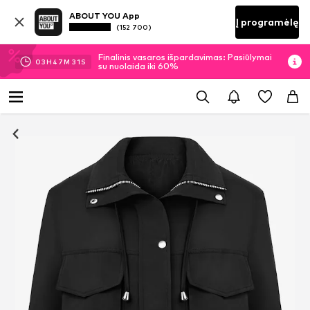
ABOUT YOU App
Į programėlę
(152 700)
Finalinis vasaros išpardavimas: Pasiūlymai
03
H
47
M
30
S
su nuolaida iki 60%