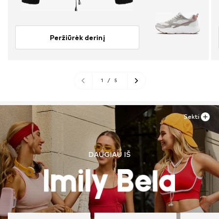
Peržiūrėk derinį
1
/
5
Sekti
DAUGIAU IŠ