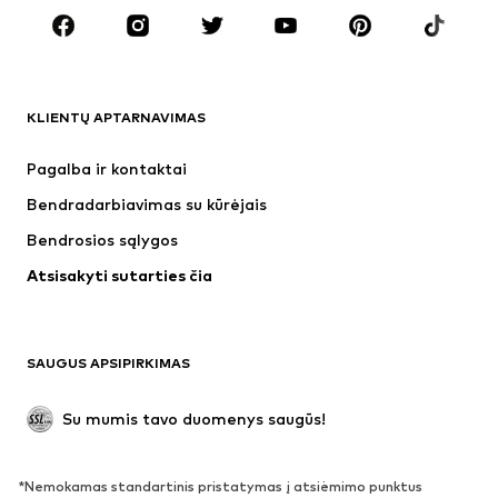
Aksesuarai
Premium
DRABUŽIAI
KLIENTŲ APTARNAVIMAS
Naujienos
Šiuo metu paklausu
Suknelės
Džinsai
Pagalba ir kontaktai
Marškinėliai ir palaidinės
Kelnės
Bendradarbiavimas su kūrėjais
Striukės
Megztiniai ir megzti drabužiai
Bendrosios sąlygos
Apatiniai
Palaidinės ir tunikos
Atsisakyti sutarties čia
Paltai
Sijonai
Maudymosi drabužiai
Džemperiai
Švarkai
Kombinezonai
SAUGUS APSIPIRKIMAS
Dideli dydžiai
Drabužiai nėščiosioms
Proginiai
Išskirtiniai
Su mumis tavo duomenys saugūs!
Antrinis panaudojimas
*Nemokamas standartinis pristatymas į atsiėmimo punktus
BATAI