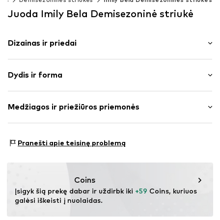
Juoda Imily Bela Demisezoninė striukė
Dizainas ir priedai
Vienspalvis
Dydis ir forma
Su juostele / virvele
Pečius pridengiančios rankovės
Pritaikomumas: Laisva forma
Prisiūtos kišenės
Medžiagos ir priežiūros priemonės
Užrišimo virvelė apsiuve
Dydžių lentelė
To paties tono atspalvių siūlės
Išorinė medžiaga: 100% Poliesteris – PES
Plonas pamušalas
Pranešti apie teisinę problemą
Pamušalas: 100% Poliesteris – PES
Užtrauktukas
Prekės Nr.
IBE0114001000001
Coins
Įsigyk šią prekę dabar ir uždirbk iki 
+59
 Coins, kuriuos 
galėsi iškeisti į nuolaidas.