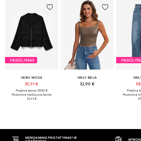
PASIŪLYMAS
PASIŪLYM
VERO MODA
IMILY BELA
IMIL
35,91 €
32,90 €
58
Pradinė kaina: 39,90 €
Pradinė k
Paskutinė mažiausia kaina:
Paskutinė m
31,41 €
51
AS PRISTATYMAS* IR
APMOKĖJIMAS PRISTAČIUS