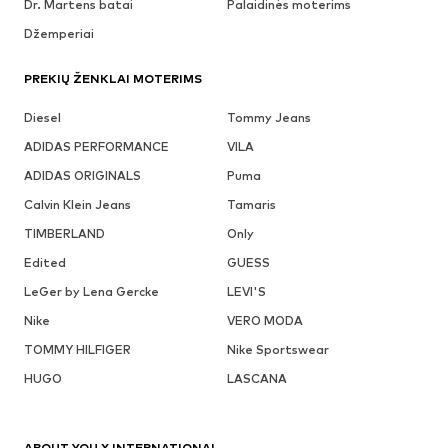
Dr. Martens batai
Palaidinės moterims
Džemperiai
PREKIŲ ŽENKLAI MOTERIMS
Diesel
Tommy Jeans
ADIDAS PERFORMANCE
VILA
ADIDAS ORIGINALS
Puma
Calvin Klein Jeans
Tamaris
TIMBERLAND
Only
Edited
GUESS
LeGer by Lena Gercke
LEVI'S
Nike
VERO MODA
TOMMY HILFIGER
Nike Sportswear
HUGO
LASCANA
ABOUT YOU X INTERNATIONAL