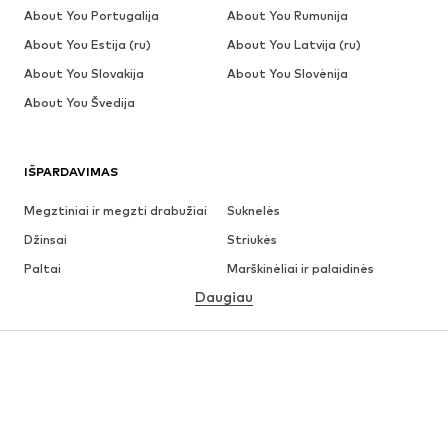
About You Portugalija
About You Rumunija
About You Estija (ru)
About You Latvija (ru)
About You Slovakija
About You Slovėnija
About You Švedija
IŠPARDAVIMAS
Megztiniai ir megzti drabužiai
Suknelės
Džinsai
Striukės
Paltai
Marškinėliai ir palaidinės
Daugiau
Kelnės
Apatiniai
Sijonai
Palaidinės ir tunikos
Džemperiai
Švarkai
Maudymosi drabužiai
Kombinezonai
Dideli dydžiai
Drabužiai nėščiosioms
Batai
Sportas