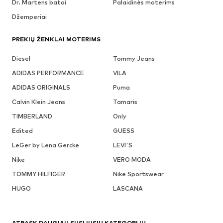
Dr. Martens batai
Palaidinės moterims
Džemperiai
PREKIŲ ŽENKLAI MOTERIMS
Diesel
Tommy Jeans
ADIDAS PERFORMANCE
VILA
ADIDAS ORIGINALS
Puma
Calvin Klein Jeans
Tamaris
TIMBERLAND
Only
Edited
GUESS
LeGer by Lena Gercke
LEVI'S
Nike
VERO MODA
TOMMY HILFIGER
Nike Sportswear
HUGO
LASCANA
ATRASK DAUGIAU SUSIJUSIŲ KATEGORIJŲ