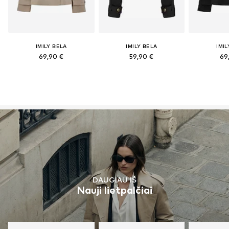
IMILY BELA
IMILY BELA
IMIL
69,90 €
59,90 €
69
DAUGIAU IŠ
Nauji lietpalčiai