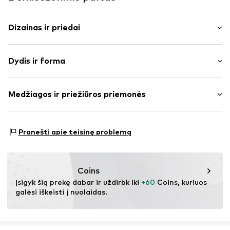
Dizainas ir priedai
Vienspalvis
Dydis ir forma
Lietpaltis
Apykaklės atvartas
Ilgis: Trumpas modelis
Tvirta tekstūra
Medžiagos ir priežiūros priemonės
Pritaikomumas: Įprastas prigludimas
Dalinis pamušalas
Dydžių lentelė
Prekės Nr.
IBE0330003000001
Medžiaga: 100% Poliesteris – PES
Pranešti apie teisinę problemą
Kilmės šalis: Kinija
Coins
Įsigyk šią prekę dabar ir uždirbk iki 
+60
 Coins, kuriuos 
galėsi iškeisti į nuolaidas.