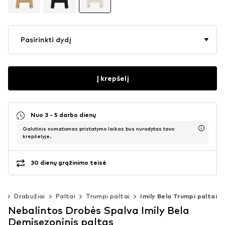
Pasirinkti dydį
Į krepšelį
Nuo 3 - 5 darbo dienų
Galutinis numatomas pristatymo laikas bus nurodytas tavo
krepšelyje.
30 dienų grąžinimo teisė
s
Drabužiai
Paltai
Trumpi paltai
Imily Bela Trumpi paltai
Nebalintos Drobės Spalva Imily Bela
Demisezoninis paltas