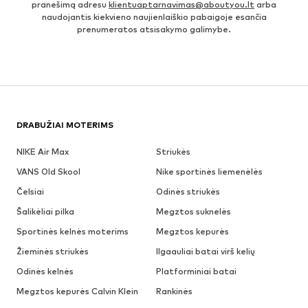
pranešimą adresu
klientuaptarnavimas@aboutyou.lt
arba
naudojantis kiekvieno naujienlaiškio pabaigoje esančia
prenumeratos atsisakymo galimybe.
DRABUŽIAI MOTERIMS
NIKE Air Max
Striukės
VANS Old Skool
Nike sportinės liemenėlės
Čelsiai
Odinės striukės
Šalikėliai pilka
Megztos suknelės
Sportinės kelnės moterims
Megztos kepurės
Žieminės striukės
Ilgaauliai batai virš kelių
Odinės kelnės
Platforminiai batai
Megztos kepurės Calvin Klein
Rankinės