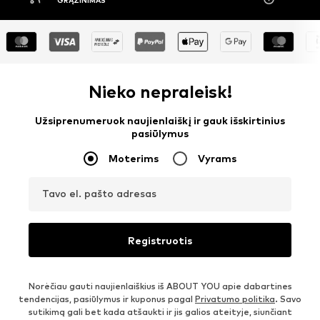
Nieko nepraleisk!
Užsiprenumeruok naujienlaiškį ir gauk išskirtinius
pasiūlymus
Moterims
Vyrams
Tavo el. pašto adresas
Registruotis
Norėčiau gauti naujienlaiškius iš ABOUT YOU apie dabartines
tendencijas, pasiūlymus ir kuponus pagal
Privatumo politika
. Savo
sutikimą gali bet kada atšaukti ir jis galios ateityje, siunčiant