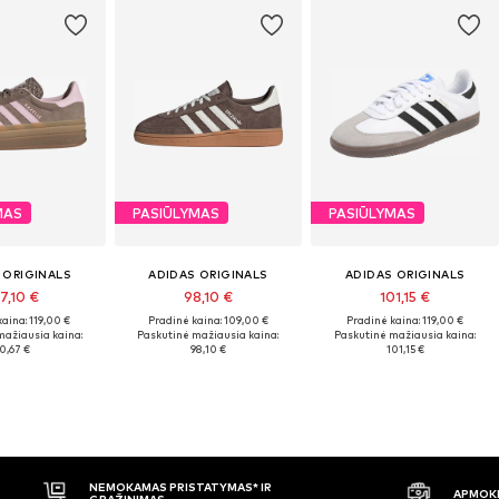
MAS
PASIŪLYMAS
PASIŪLYMAS
 ORIGINALS
ADIDAS ORIGINALS
ADIDAS ORIGINALS
7,10 €
98,10 €
101,15 €
aina: 119,00 €
Pradinė kaina: 109,00 €
Pradinė kaina: 119,00 €
mažiausia kaina:
Paskutinė mažiausia kaina:
Paskutinė mažiausia kaina:
0,67 €
98,10 €
101,15 €
APMOKĖJIMAS PRISTAČIUS
30 DIENŲ 