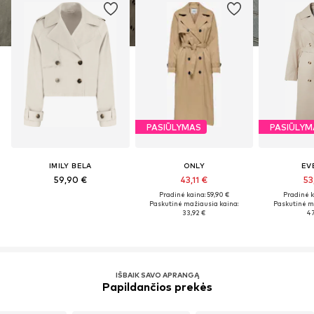
PASIŪLYMAS
PASIŪLYM
IMILY BELA
ONLY
EV
59,90 €
43,11 €
53
Pradinė kaina: 59,90 €
Pradinė k
Paskutinė mažiausia kaina:
Paskutinė m
33,92 €
47
IŠBAIK SAVO APRANGĄ
Papildančios prekės