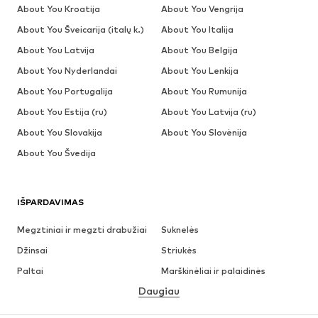
About You Kroatija
About You Vengrija
About You Šveicarija (italų k.)
About You Italija
About You Latvija
About You Belgija
About You Nyderlandai
About You Lenkija
About You Portugalija
About You Rumunija
About You Estija (ru)
About You Latvija (ru)
About You Slovakija
About You Slovėnija
About You Švedija
IŠPARDAVIMAS
Megztiniai ir megzti drabužiai
Suknelės
Džinsai
Striukės
Paltai
Marškinėliai ir palaidinės
Daugiau
Kelnės
Apatiniai
Sijonai
Palaidinės ir tunikos