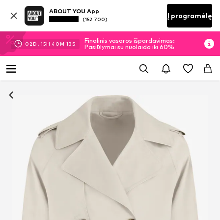
ABOUT YOU App
Į programėlę
(152 700)
Finalinis vasaros išpardavimas:
02
D.
15
H
40
M
12
S
Pasiūlymai su nuolaida iki 60%