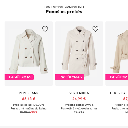
TAU TAIP PAT GALI PATIKTI
Panašios prekės
PASIŪLYMAS
PASIŪLYMAS
PASIŪLYM
PEPE JEANS
VERO MODA
LEGER BY 
66,43 €
44,99 €
67
Pradinė kaina: 109,00 €
Pradinė kaina: 49,99 €
Pradinė ka
Paskutinė mažiausia kaina:
Paskutinė mažiausia kaina:
Paskutinė m
94,90 €
-30%
24,43 €
67