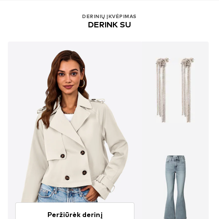
DERINIŲ ĮKVĖPIMAS
DERINK SU
Peržiūrėk derinį