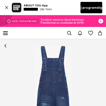
ABOUT YOU App
Į programėlę
(152 700)
Finalinis vasaros išpardavimas:
02
D.
10
H
40
M
27
S
Pasiūlymai su nuolaida iki 60%