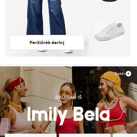
Peržiūrėk derinį
Sekti
DAUGIAU IŠ