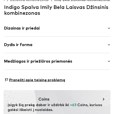
Indigo Spalva Imily Bela Laisvas Džinsinis
kombinezonas
Dizainas ir priedai
Vienspalvis
Dydis ir forma
džinsai
Plėšyti
Ilgis: 7/8 ilgio
Kraštas su sagomis
Medžiagos ir priežiūros priemonės
Pritaikomumas: Laisvas
To paties tono atspalvių siūlės
Juosmens aukštis: aukštas juosmuo
Užsegimas sagomis
Medžiaga: 48% Medvilnė, 16% Poliesteris – PES, 36%
Dydžių lentelė
Pranešti apie teisinę problemą
Prekės Nr.
IBE0006002000001
Viskozė
Coins
Įsigyk šią prekę dabar ir uždirbk iki 
+63
 Coins, kuriuos 
galėsi iškeisti į nuolaidas.