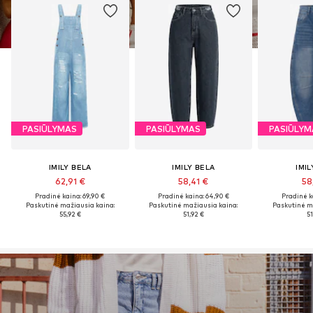
PASIŪLYMAS
PASIŪLYMAS
PASIŪLYM
IMILY BELA
IMILY BELA
IMIL
62,91 €
58,41 €
58
Pradinė kaina: 69,90 €
Pradinė kaina: 64,90 €
Pradinė k
Paskutinė mažiausia kaina:
Paskutinė mažiausia kaina:
Paskutinė m
55,92 €
51,92 €
51