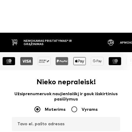
APMOKĖJIMAS PRISTAČIUS
30 DIENŲ 
Nieko nepraleisk!
Užsiprenumeruok naujienlaiškį ir gauk išskirtinius
pasiūlymus
Moterims
Vyrams
Tavo el. pašto adresas