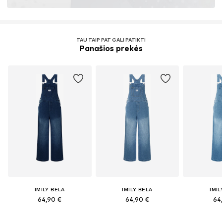
TAU TAIP PAT GALI PATIKTI
Panašios prekės
IMILY BELA
IMILY BELA
IMIL
64,90 €
64,90 €
64