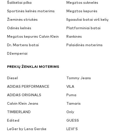
Šalikėliai pilka
Megztos suknelės
Sportinės kelnės moterims
Megztos kepurės
Žieminės striukės
Ilgaauliai batai virš kelių
Odinės kelnės
Platforminiai batai
Megztos kepurės Calvin Klein
Rankinės
Dr. Martens batai
Palaidinės moterims
Džemperiai
PREKIŲ ŽENKLAI MOTERIMS
Diesel
Tommy Jeans
ADIDAS PERFORMANCE
VILA
ADIDAS ORIGINALS
Puma
Calvin Klein Jeans
Tamaris
TIMBERLAND
Only
Edited
GUESS
LeGer by Lena Gercke
LEVI'S