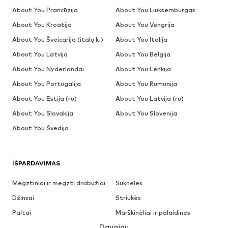
About You Prancūzija
About You Liuksemburgas
About You Kroatija
About You Vengrija
About You Šveicarija (italų k.)
About You Italija
About You Latvija
About You Belgija
About You Nyderlandai
About You Lenkija
About You Portugalija
About You Rumunija
About You Estija (ru)
About You Latvija (ru)
About You Slovakija
About You Slovėnija
About You Švedija
IŠPARDAVIMAS
Megztiniai ir megzti drabužiai
Suknelės
Džinsai
Striukės
Paltai
Marškinėliai ir palaidinės
Daugiau
Kelnės
Apatiniai