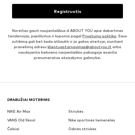
Registruotis
Norėčiau gauti naujienlaiškius iš ABOUT YOU apie dabartines
tendencijas, pasiūlymus ir kuponus pagal
Privatumo politika
. Savo
sutikimą gali bet kada atšaukti ir jis galios ateityje, siunčiant
pranešimą adresu
klientuaptarnavimas@aboutyou.lt
arba
naudojantis kiekvieno naujienlaiškio pabaigoje esančia
prenumeratos atsisakymo galimybe.
DRABUŽIAI MOTERIMS
NIKE Air Max
Striukės
VANS Old Skool
Nike sportinės liemenėlės
Čelsiai
Odinės striukės