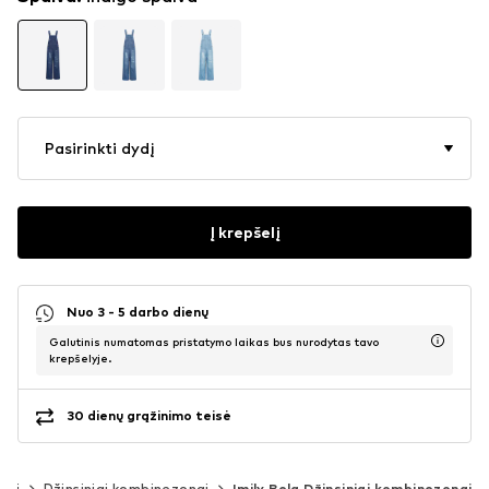
Pasirinkti dydį
Į krepšelį
Nuo 3 - 5 darbo dienų
Galutinis numatomas pristatymo laikas bus nurodytas tavo
krepšelyje.
30 dienų grąžinimo teisė
sai
Džinsiniai kombinezonai
Imily Bela Džinsiniai kombinezonai