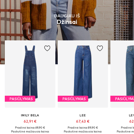
DAUGIAU IŠ
Džinsai
PASIŪLYMAS
PASIŪLYMAS
PASIŪLYM
IMILY BELA
LEE
LEV
62,91 €
67,43 €
62
Pradinė kaina: 69,90 €
Pradinė kaina: 89,90 €
Pradinė k
Paskutinė mažiausia kaina:
Paskutinė mažiausia kaina:
Paskutinė m