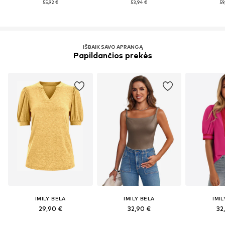
55,92 €
53,94 €
59
IŠBAIK SAVO APRANGĄ
Papildančios prekės
IMILY BELA
IMILY BELA
IMIL
29,90 €
32,90 €
32