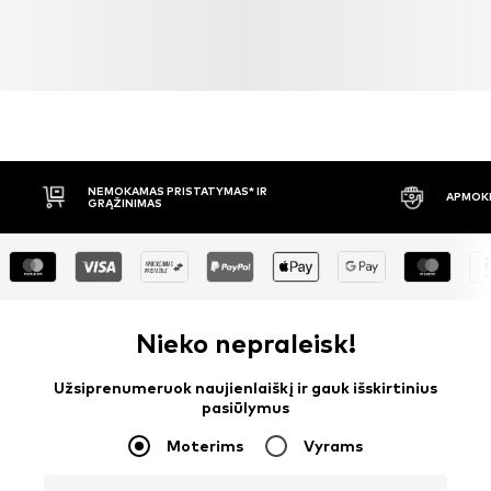
NEMOKAMAS PRISTATYMAS* IR
APMOKĖ
GRĄŽINIMAS
Nieko nepraleisk!
Užsiprenumeruok naujienlaiškį ir gauk išskirtinius
pasiūlymus
Moterims
Vyrams