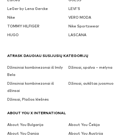
LeGer by Lena Gercke
LEVI'S
Nike
VERO MODA
TOMMY HILFIGER
Nike Sportswear
HUGO
LASCANA
ATRASK DAUGIAU SUSIJUSIŲ KATEGORIJŲ
Džinsiniai kombinezonai iš Imily
Džinsai, spalva – mėlyna
Bela
Džinsiniai kombinezonai iš
Džinsai, aukštas juosmuo
džinsai
Džinsai, Plačios klešnės
ABOUT YOU X INTERNATIONAL
About You Bulgarija
About You Čekija
About You Danija
About You Austrija