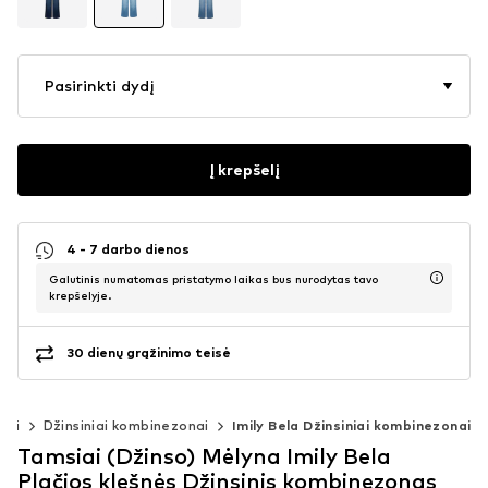
Pasirinkti dydį
Į krepšelį
4 - 7 darbo dienos
Galutinis numatomas pristatymo laikas bus nurodytas tavo
krepšelyje.
30 dienų grąžinimo teisė
sai
Džinsiniai kombinezonai
Imily Bela Džinsiniai kombinezonai
Tamsiai (Džinso) Mėlyna Imily Bela
Plačios klešnės Džinsinis kombinezonas