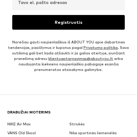
Tavo el. pašto adresas
Registruotis
Norėčiau gauti naujienlaiškius iš ABOUT YOU apie dabartines
tendencijas, pasiūlymus ir kuponus pagal
Privatumo politika
. Savo
sutikimą gali bet kada atšaukti ir jis galios ateityje, siunčiant
pranešimą adresu
klientuaptarnavimas@aboutyou.lt
arba
naudojantis kiekvieno naujienlaiškio pabaigoje esančia
prenumeratos atsisakymo galimybe.
DRABUŽIAI MOTERIMS
NIKE Air Max
Striukės
VANS Old Skool
Nike sportinės liemenėlės