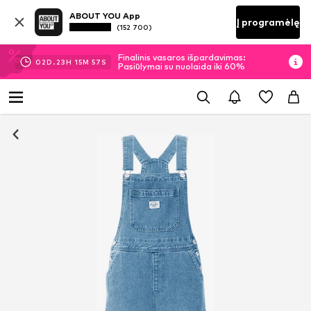
ABOUT YOU App
Į programėlę
(152 700)
Finalinis vasaros išpardavimas:
02
D.
23
H
15
M
57
S
Pasiūlymai su nuolaida iki 60%