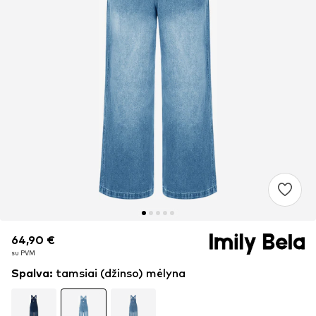
64,90 €
64,90 €
su PVM
su PVM
Spalva
:
tamsiai (džinso) mėlyna