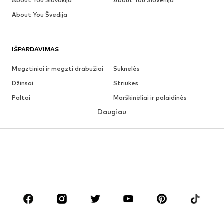
About You Slovakija
About You Slovėnija
About You Švedija
IŠPARDAVIMAS
Megztiniai ir megzti drabužiai
Suknelės
Džinsai
Striukės
Paltai
Marškinėliai ir palaidinės
Daugiau
Kelnės
Apatiniai
Sijonai
Palaidinės ir tunikos
Džemperiai
Švarkai
Maudymosi drabužiai
Kombinezonai
Dideli dydžiai
Drabužiai nėščiosioms
Batai
Sportas
Aksesuarai
Premium
DRABUŽIAI