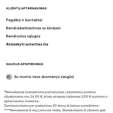
KLIENTŲ APTARNAVIMAS
Naujienos
Šiuo metu paklausu
Suknelės
Džinsai
Pagalba ir kontaktai
Marškinėliai ir palaidinės
Kelnės
Bendradarbiavimas su kūrėjais
Striukės
Megztiniai ir megzti drabužiai
Bendrosios sąlygos
Apatiniai
Palaidinės ir tunikos
Atsisakyti sutarties čia
Paltai
Sijonai
Maudymosi drabužiai
Džemperiai
Švarkai
Kombinezonai
SAUGUS APSIPIRKIMAS
Dideli dydžiai
Drabužiai nėščiosioms
Proginiai
Išskirtiniai
Su mumis tavo duomenys saugūs!
Antrinis panaudojimas
*Nemokamas standartinis pristatymas į atsiėmimo punktus
BATAI
užsakymams nuo 24,90 €, kitais atvejais taikomas 3,90 € siuntimo ir
aptarnavimo mokestis.
Naujienos
Šiuo metu paklausu
Žemiausia kaina per paskutines 30 dienų iki kainos sumažinimo.
****Nemokamai iš visų Lietuvos tinklų. Skambučiams iš užsienio gali
Sportbačiai
Aulinukai