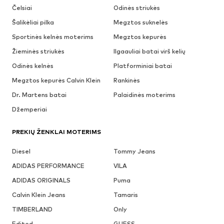
Čelsiai
Odinės striukės
Šalikėliai pilka
Megztos suknelės
Sportinės kelnės moterims
Megztos kepurės
Žieminės striukės
Ilgaauliai batai virš kelių
Odinės kelnės
Platforminiai batai
Megztos kepurės Calvin Klein
Rankinės
Dr. Martens batai
Palaidinės moterims
Džemperiai
PREKIŲ ŽENKLAI MOTERIMS
Diesel
Tommy Jeans
ADIDAS PERFORMANCE
VILA
ADIDAS ORIGINALS
Puma
Calvin Klein Jeans
Tamaris
TIMBERLAND
Only
Edited
GUESS