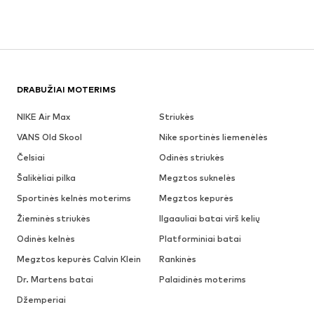
DRABUŽIAI MOTERIMS
NIKE Air Max
Striukės
VANS Old Skool
Nike sportinės liemenėlės
Čelsiai
Odinės striukės
Šalikėliai pilka
Megztos suknelės
Sportinės kelnės moterims
Megztos kepurės
Žieminės striukės
Ilgaauliai batai virš kelių
Odinės kelnės
Platforminiai batai
Megztos kepurės Calvin Klein
Rankinės
Dr. Martens batai
Palaidinės moterims
Džemperiai