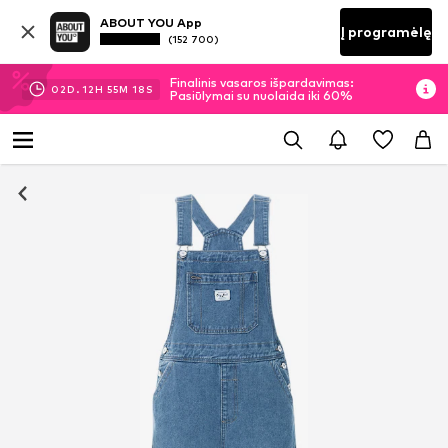
ABOUT YOU App
Į programėlę
(152 700)
Finalinis vasaros išpardavimas:
02
D.
12
H
55
M
17
S
Pasiūlymai su nuolaida iki 60%