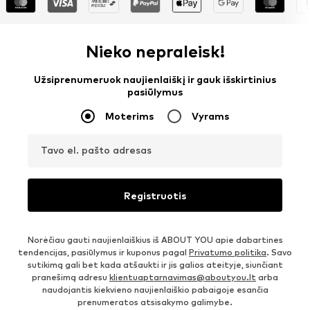
Nieko nepraleisk!
Užsiprenumeruok naujienlaiškį ir gauk išskirtinius
pasiūlymus
Moterims
Vyrams
Tavo el. pašto adresas
Registruotis
Norėčiau gauti naujienlaiškius iš ABOUT YOU apie dabartines
tendencijas, pasiūlymus ir kuponus pagal
Privatumo politika
. Savo
sutikimą gali bet kada atšaukti ir jis galios ateityje, siunčiant
pranešimą adresu
klientuaptarnavimas@aboutyou.lt
arba
naudojantis kiekvieno naujienlaiškio pabaigoje esančia
prenumeratos atsisakymo galimybe.