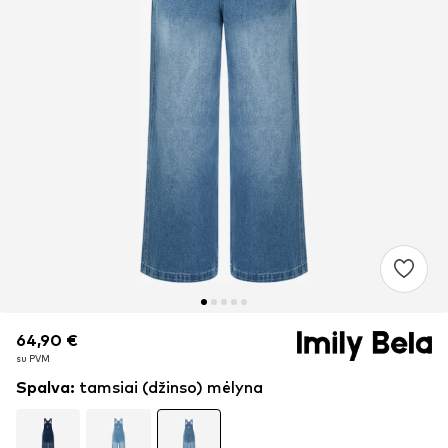
64,90 €
64,90 €
su PVM
su PVM
Spalva
:
tamsiai (džinso) mėlyna