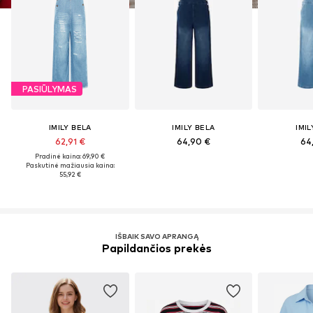
PASIŪLYMAS
IMILY BELA
IMILY BELA
IMIL
62,91 €
64,90 €
64
Pradinė kaina: 69,90 €
Paskutinė mažiausia kaina:
55,92 €
IŠBAIK SAVO APRANGĄ
Papildančios prekės