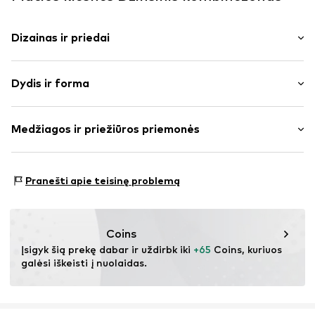
Dizainas ir priedai
Vienspalvis
Dydis ir forma
džinsai
Stipriai blukintas
Ilgis: ilgas/maksi
Šoninės kišenės
Medžiagos ir priežiūros priemonės
Pritaikomumas: Plačios klešnės
Tvirta tekstūra
Juosmens aukštis: aukštas juosmuo
Užsegimas sagomis
Pritaikomumas: Laisva forma
Medžiaga: 85% Medvilnė, 15% Poliesteris – PES
Pranešti apie teisinę problemą
Prekės Nr.
IBE0596001000001
Dydžių lentelė
Coins
Įsigyk šią prekę dabar ir uždirbk iki 
+65
 Coins, kuriuos 
galėsi iškeisti į nuolaidas.