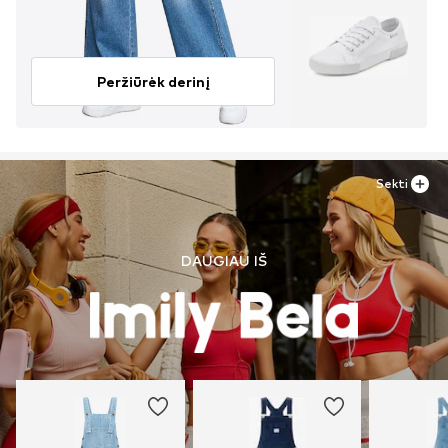
Peržiūrėk derinį
Sekti
DAUGIAU IŠ