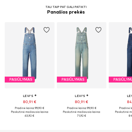
TAU TAIP PAT GALI PATIKTI
Panašios prekės
PASIŪLYMAS
PASIŪLYMAS
PASIŪLYM
LEVI'S ®
LEVI'S ®
LEV
80,91 €
80,91 €
84
Pradinė kaina: 99,90 €
Pradinė kaina: 99,90 €
Pradinė k
Paskutinė mažiausia kaina:
Paskutinė mažiausia kaina:
Paskutinė m
63,92 €
71,92 €
84