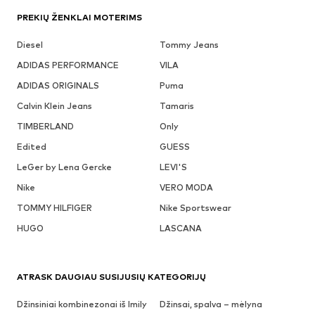
PREKIŲ ŽENKLAI MOTERIMS
Diesel
Tommy Jeans
ADIDAS PERFORMANCE
VILA
ADIDAS ORIGINALS
Puma
Calvin Klein Jeans
Tamaris
TIMBERLAND
Only
Edited
GUESS
LeGer by Lena Gercke
LEVI'S
Nike
VERO MODA
TOMMY HILFIGER
Nike Sportswear
HUGO
LASCANA
ATRASK DAUGIAU SUSIJUSIŲ KATEGORIJŲ
Džinsiniai kombinezonai iš Imily
Džinsai, spalva – mėlyna