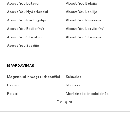
About You Latvija
About You Belgija
About You Nyderlandai
About You Lenkija
About You Portugalija
About You Rumunija
About You Estija (ru)
About You Latvija (ru)
About You Slovakija
About You Slovėnija
About You Švedija
IŠPARDAVIMAS
Megztiniai ir megzti drabužiai
Suknelės
Džinsai
Striukės
Paltai
Marškinėliai ir palaidinės
Daugiau
Kelnės
Apatiniai
Sijonai
Palaidinės ir tunikos
Džemperiai
Švarkai
Maudymosi drabužiai
Kombinezonai