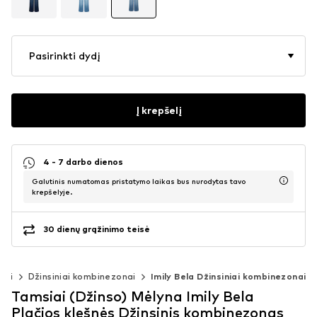
Pasirinkti dydį
Į krepšelį
4 - 7 darbo dienos
Galutinis numatomas pristatymo laikas bus nurodytas tavo
krepšelyje.
30 dienų grąžinimo teisė
sai
Džinsiniai kombinezonai
Imily Bela Džinsiniai kombinezonai
Tamsiai (Džinso) Mėlyna Imily Bela
Plačios klešnės Džinsinis kombinezonas