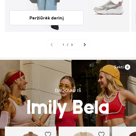
Peržiūrėk derinį
1
/
3
Sekti
DAUGIAU IŠ