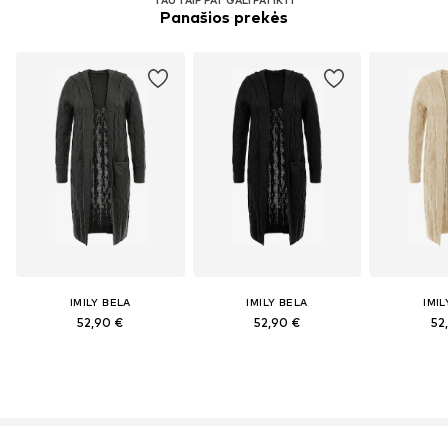
Panašios prekės
IMILY BELA
IMILY BELA
IMIL
52,90 €
52,90 €
52