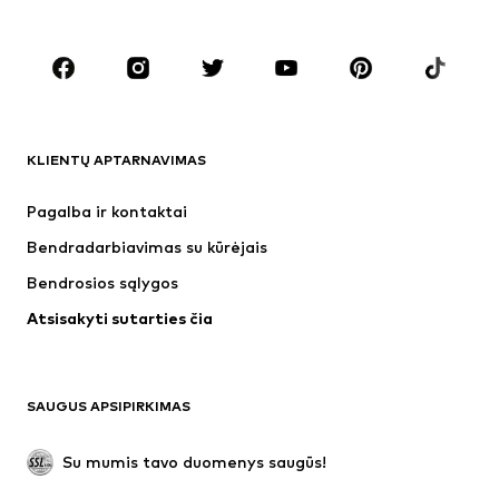
Dideli dydžiai
Drabužiai nėščiosioms
Batai
Sportas
Aksesuarai
Premium
DRABUŽIAI
KLIENTŲ APTARNAVIMAS
Naujienos
Šiuo metu paklausu
Suknelės
Džinsai
Pagalba ir kontaktai
Marškinėliai ir palaidinės
Kelnės
Bendradarbiavimas su kūrėjais
Striukės
Megztiniai ir megzti drabužiai
Bendrosios sąlygos
Apatiniai
Palaidinės ir tunikos
Atsisakyti sutarties čia
Paltai
Sijonai
Maudymosi drabužiai
Džemperiai
Švarkai
Kombinezonai
SAUGUS APSIPIRKIMAS
Dideli dydžiai
Drabužiai nėščiosioms
Proginiai
Išskirtiniai
Su mumis tavo duomenys saugūs!
Antrinis panaudojimas