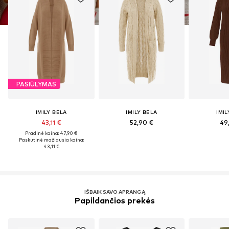
PASIŪLYMAS
IMILY BELA
IMILY BELA
IMIL
43,11 €
52,90 €
49
Pradinė kaina: 47,90 €
Paskutinė mažiausia kaina:
43,11 €
IŠBAIK SAVO APRANGĄ
Papildančios prekės