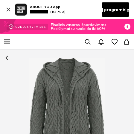
ABOUT YOU App
Į programėlę
(152 700)
Finalinis vasaros išpardavimas:
02
D.
05
H
21
M
58
S
Pasiūlymai su nuolaida iki 60%