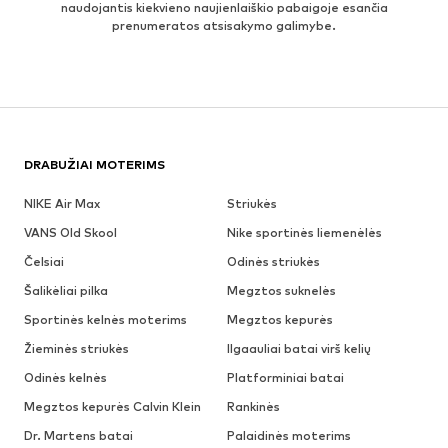
naudojantis kiekvieno naujienlaiškio pabaigoje esančia
prenumeratos atsisakymo galimybe.
DRABUŽIAI MOTERIMS
NIKE Air Max
Striukės
VANS Old Skool
Nike sportinės liemenėlės
Čelsiai
Odinės striukės
Šalikėliai pilka
Megztos suknelės
Sportinės kelnės moterims
Megztos kepurės
Žieminės striukės
Ilgaauliai batai virš kelių
Odinės kelnės
Platforminiai batai
Megztos kepurės Calvin Klein
Rankinės
Dr. Martens batai
Palaidinės moterims