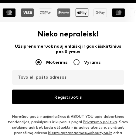
Nieko nepraleisk!
Užsiprenumeruok naujienlaiškį ir gauk išskirtinius
pasiūlymus
Moterims
Vyrams
Tavo el. pašto adresas
Registruotis
Norėčiau gauti naujienlaiškius iš ABOUT YOU apie dabartines
tendencijas, pasiūlymus ir kuponus pagal
Privatumo politika
. Savo
sutikimą gali bet kada atšaukti ir jis galios ateityje, siunčiant
pranešimą adresu
klientuaptarnavimas@aboutyou.lt
arba