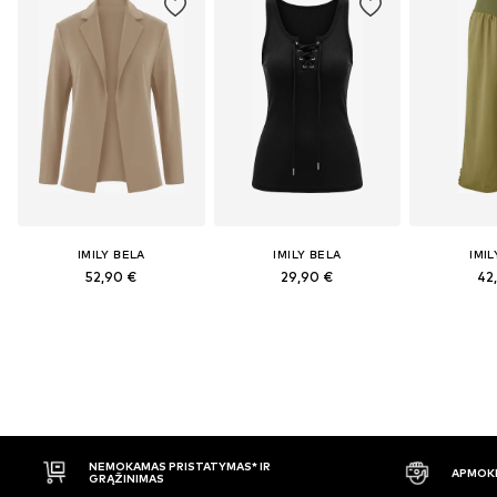
IMILY BELA
IMILY BELA
IMIL
52,90 €
29,90 €
42
OKAMAS PRISTATYMAS* IR
APMOKĖJIMAS PRISTAČIU
ŽINIMAS