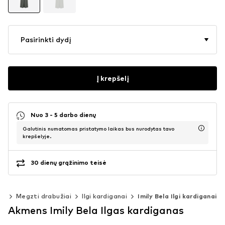
Pasirinkti dydį
Į krepšelį
Nuo 3 - 5 darbo dienų
Galutinis numatomas pristatymo laikas bus nurodytas tavo
krepšelyje.
30 dienų grąžinimo teisė
ai
Megzti drabužiai
Ilgi kardiganai
Imily Bela Ilgi kardiganai
Akmens Imily Bela Ilgas kardiganas