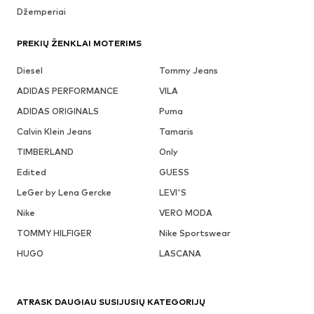
Džemperiai
PREKIŲ ŽENKLAI MOTERIMS
Diesel
Tommy Jeans
ADIDAS PERFORMANCE
VILA
ADIDAS ORIGINALS
Puma
Calvin Klein Jeans
Tamaris
TIMBERLAND
Only
Edited
GUESS
LeGer by Lena Gercke
LEVI'S
Nike
VERO MODA
TOMMY HILFIGER
Nike Sportswear
HUGO
LASCANA
ATRASK DAUGIAU SUSIJUSIŲ KATEGORIJŲ