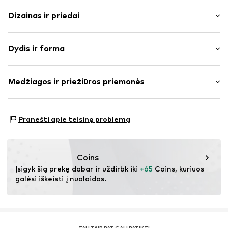
Dizainas ir priedai
Vienspalvis
Dydis ir forma
Megzti drabužiai
Tiesus apvadas
Rankovės ilgis: ilgomis rankovėmis
Minkšta tekstūra
Medžiagos ir priežiūros priemonės
Ilgis: Ilgas modelis
Pritaikomumas: Įprastas prigludimas
Prekės Nr.
IBE0310001000001
Medžiaga: 80% Poliakrilas - PC, 20% Poliamidas – PA
Dydžių lentelė
Pranešti apie teisinę problemą
Medžiagos tipas: Stori megzti megztiniai
Coins
Įsigyk šią prekę dabar ir uždirbk iki 
+65
 Coins, kuriuos 
galėsi iškeisti į nuolaidas.
TAU TAIP PAT GALI PATIKTI