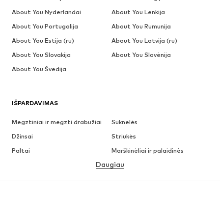
About You Nyderlandai
About You Lenkija
About You Portugalija
About You Rumunija
About You Estija (ru)
About You Latvija (ru)
About You Slovakija
About You Slovėnija
About You Švedija
IŠPARDAVIMAS
Megztiniai ir megzti drabužiai
Suknelės
Džinsai
Striukės
Paltai
Marškinėliai ir palaidinės
Daugiau
Kelnės
Apatiniai
Sijonai
Palaidinės ir tunikos
Džemperiai
Švarkai
Maudymosi drabužiai
Kombinezonai