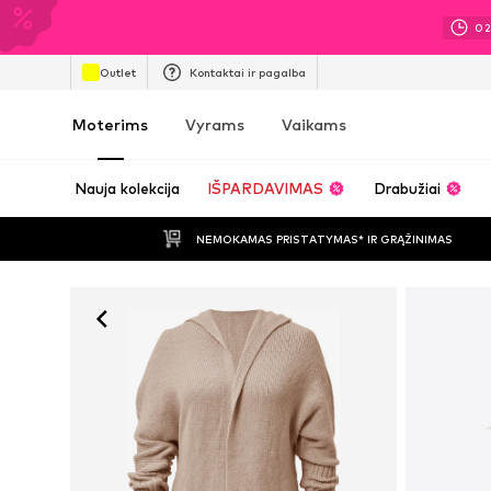
0
Outlet
Kontaktai ir pagalba
Moterims
Vyrams
Vaikams
Nauja kolekcija
IŠPARDAVIMAS
Drabužiai
NEMOKAMAS PRISTATYMAS* IR GRĄŽINIMAS