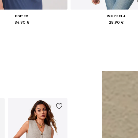
EDITED
IMILY BELA
34,90 €
28,90 €
Galimi dydžiai: 1
Galimi dydžiai: S, M, L, XL
Į krepšelį
Į krepšelį