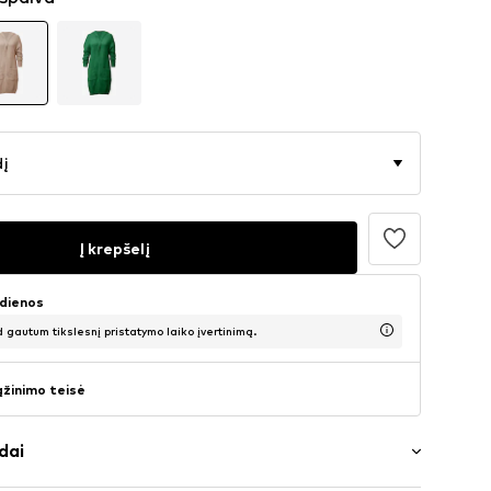
dį
Į krepšelį
 dienos
d gautum tikslesnį pristatymo laiko įvertinimą.
ąžinimo teisė
dai