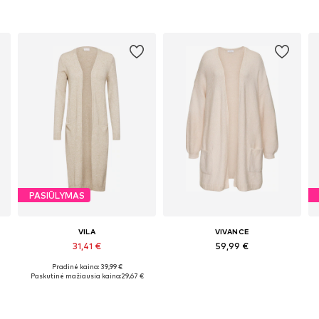
PASIŪLYMAS
VILA
VIVANCE
31,41 €
59,99 €
Pradinė kaina: 39,99 €
Galimi dydžiai: XS, S, M, L, XL, XXL
Galimi dydžiai: XS-XL
Paskutinė mažiausia kaina:
29,67 €
Į krepšelį
Į krepšelį