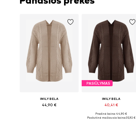
Panašios prekės
PASIŪLYMAS
IMILY BELA
IMILY BELA
44,90 €
40,41 €
Pradinė kaina: 44,90 €
Galimi dydžiai: S, M, L, XL, XXL
Galimi dydžiai: S, M, L, XL, XXL
Paskutinė mažiausia kaina:
35,92 €
Į krepšelį
Į krepšelį