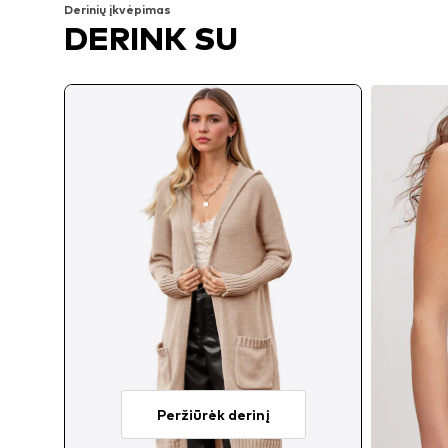
Derinių įkvėpimas
DERINK SU
Peržiūrėk derinį