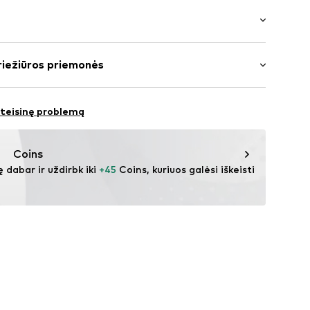
iai
s: ilgomis rankovėmis
aliai
riežiūros priemonės
delis
nės
s: Laisva forma
Poliesteris – PES
tekstūra
 teisinę problemą
: Stori megzti megztiniai
186003000001
ja
Coins
ę dabar ir uždirbk iki 
+45
 Coins, kuriuos galėsi iškeisti 