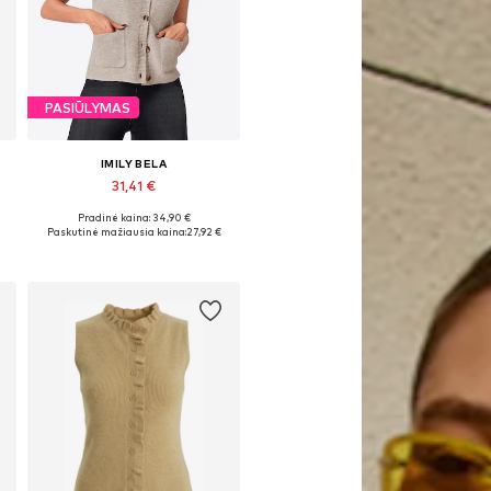
PASIŪLYMAS
IMILY BELA
31,41 €
Pradinė kaina: 34,90 €
Galimi dydžiai: S, M, L, XL, XXL
Paskutinė mažiausia kaina:
27,92 €
Į krepšelį