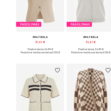
PASIŪLYMAS
PASIŪLYMAS
IMILY BELA
IMILY BELA
31,41 €
31,41 €
Pradinė kaina: 34,90 €
Pradinė kaina: 34,90 €
Galimi dydžiai: S, M, XL
Galimi dydžiai: S, M, L, XL
Paskutinė mažiausia kaina:
27,92 €
Paskutinė mažiausia kaina:
27,92 €
Į krepšelį
Į krepšelį