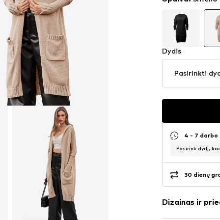
Dydis
Pasirinkti dy
4 - 7 darbo
Pasirink dydį, ka
30 dienų gr
Dizainas ir prie