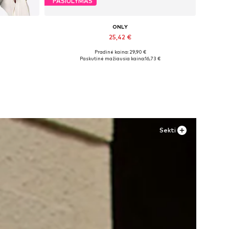
PASIŪLYMAS
ONLY
25,42 €
Pradinė kaina: 29,90 €
Yra daugybė dydžių
Paskutinė mažiausia kaina:
16,73 €
Į krepšelį
Sekti