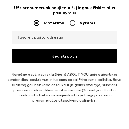
Užsiprenumeruok naujienlaiškį ir gauk išskirtinius
pasiūlymus
Moterims
Vyrams
Tavo el. pašto adresas
Registruotis
Norėčiau gauti naujienlaiškius iš ABOUT YOU apie dabartines
tendencijas, pasiūlymus ir kuponus pagal
Privatumo politika
. Savo
sutikimą gali bet kada atšaukti ir jis galios ateityje, siunčiant
pranešimą adresu
klientuaptarnavimas@aboutyou.lt
arba
naudojantis kiekvieno naujienlaiškio pabaigoje esančia
prenumeratos atsisakymo galimybe.