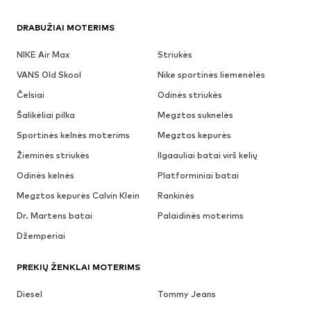
DRABUŽIAI MOTERIMS
NIKE Air Max
Striukės
VANS Old Skool
Nike sportinės liemenėlės
Čelsiai
Odinės striukės
Šalikėliai pilka
Megztos suknelės
Sportinės kelnės moterims
Megztos kepurės
Žieminės striukės
Ilgaauliai batai virš kelių
Odinės kelnės
Platforminiai batai
Megztos kepurės Calvin Klein
Rankinės
Dr. Martens batai
Palaidinės moterims
Džemperiai
PREKIŲ ŽENKLAI MOTERIMS
Diesel
Tommy Jeans