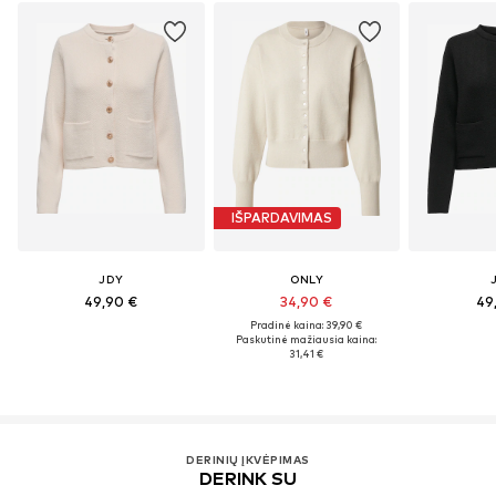
IŠPARDAVIMAS
JDY
ONLY
49,90 €
34,90 €
49
Pradinė kaina: 39,90 €
Paskutinė mažiausia kaina:
31,41 €
DERINIŲ ĮKVĖPIMAS
DERINK SU