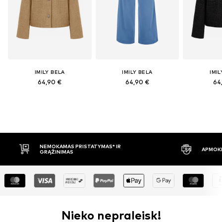
IMILY BELA
IMILY BELA
IMIL
64,90 €
64,90 €
64
APMOKĖJIMAS PRISTAČIUS
30 DIENŲ 
Nieko nepraleisk!