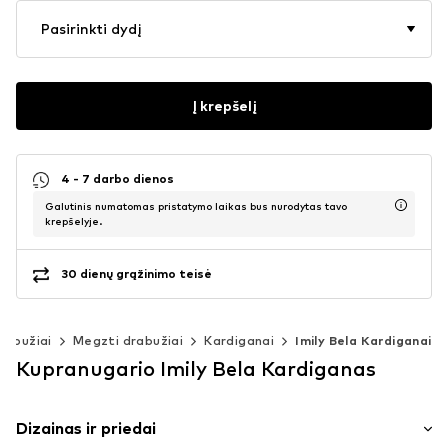
Pasirinkti dydį
Į krepšelį
4 - 7 darbo dienos
Galutinis numatomas pristatymo laikas bus nurodytas tavo
krepšelyje.
30 dienų grąžinimo teisė
rabužiai
Megzti drabužiai
Kardiganai
Imily Bela Kardiganai
Kupranugario Imily Bela Kardiganas
Dizainas ir priedai