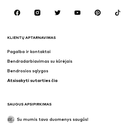
Batai
Sportas
Aksesuarai
Premium
DRABUŽIAI
KLIENTŲ APTARNAVIMAS
Naujienos
Šiuo metu paklausu
Suknelės
Džinsai
Pagalba ir kontaktai
Marškinėliai ir palaidinės
Kelnės
Bendradarbiavimas su kūrėjais
Striukės
Megztiniai ir megzti drabužiai
Bendrosios sąlygos
Apatiniai
Palaidinės ir tunikos
Atsisakyti sutarties čia
Paltai
Sijonai
Maudymosi drabužiai
Džemperiai
Švarkai
Kombinezonai
SAUGUS APSIPIRKIMAS
Dideli dydžiai
Drabužiai nėščiosioms
Proginiai
Išskirtiniai
Su mumis tavo duomenys saugūs!
Antrinis panaudojimas