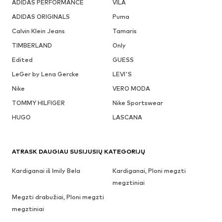
ADIDAS PERFORMANCE
VILA
ADIDAS ORIGINALS
Puma
Calvin Klein Jeans
Tamaris
TIMBERLAND
Only
Edited
GUESS
LeGer by Lena Gercke
LEVI'S
Nike
VERO MODA
TOMMY HILFIGER
Nike Sportswear
HUGO
LASCANA
ATRASK DAUGIAU SUSIJUSIŲ KATEGORIJŲ
Kardiganai iš Imily Bela
Kardiganai, Ploni megzti
megztiniai
Megzti drabužiai, Ploni megzti
megztiniai