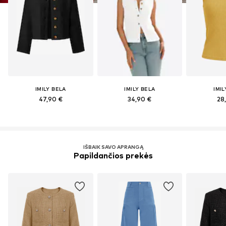
IMILY BELA
IMILY BELA
IMIL
47,90 €
34,90 €
28
IŠBAIK SAVO APRANGĄ
Papildančios prekės