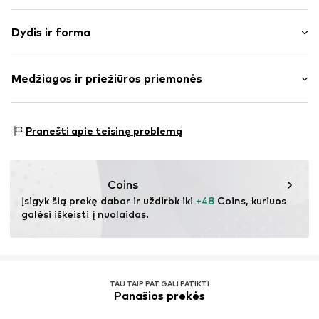
Vienspalvis
Dydis ir forma
Megzti drabužiai
Neatlenkiama apykaklė
Rankovės ilgis: ilgomis rankovėmis
Apvadas / megzta apykaklė
Medžiagos ir priežiūros priemonės
Ilgis: Normalaus ilgio
Kraštas su sagomis
Pritaikomumas: Įprastas prigludimas
Pečius pridengiančios rankovės
Medžiaga: 74% Poliakrilas - PC, 22% Poliesteris – PES, 4%
Prisiūtos kišenės
Dydžių lentelė
Pranešti apie teisinę problemą
Elastanas
Suformuota
Medžiagos tipas: Ploni megzti megztiniai
Minkšta tekstūra
Kilmės šalis: Kinija
Užsegimas sagomis
Coins
Įsigyk šią prekę dabar ir uždirbk iki 
+48
 Coins, kuriuos 
Prekės Nr.
IBE0368003000001
galėsi iškeisti į nuolaidas.
TAU TAIP PAT GALI PATIKTI
Panašios prekės