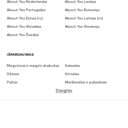
About You Nyderlandai
About You Lenkija
About You Portugalija
About You Rumunija
About You Estija (ru)
About You Latvija (ru)
About You Slovakija
About You Slovėnija
About You Švedija
IŠPARDAVIMAS
Megztiniai ir megzti drabužiai
Suknelės
Džinsai
Striukės
Paltai
Marškinėliai ir palaidinės
Daugiau
Kelnės
Apatiniai
Sijonai
Palaidinės ir tunikos
Džemperiai
Švarkai
Maudymosi drabužiai
Kombinezonai
Dideli dydžiai
Drabužiai nėščiosioms