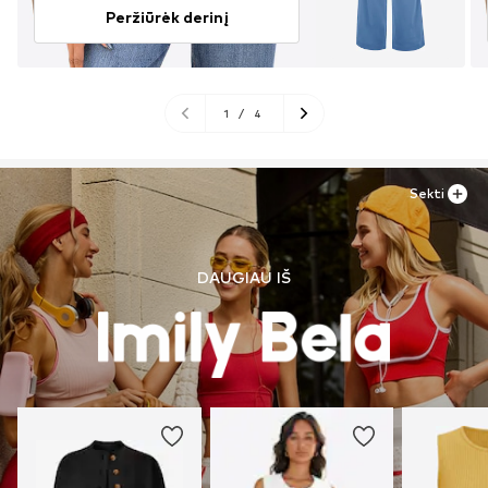
Peržiūrėk derinį
1
/
4
Sekti
DAUGIAU IŠ