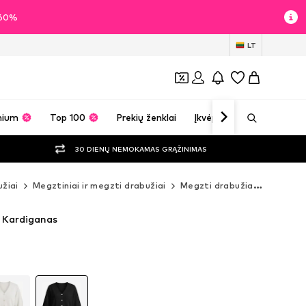
i 60%
LT
mium
Top 100
Prekių ženklai
Įkvėpimas
30 DIENŲ NEMOKAMAS GRĄŽINIMAS
žiai
Megztiniai ir megzti drabužiai
Megzti drabužiai
Kardiga
a Kardiganas