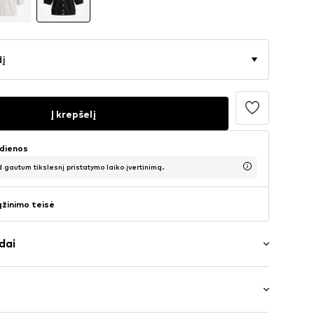
dį
Į krepšelį
 dienos
d gautum tikslesnį pristatymo laiko įvertinimą.
ąžinimo teisė
dai
iai
rptė