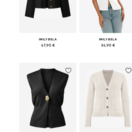
IMILY BELA
IMILY BELA
47,90 €
34,90 €
Galimi dydžiai: S, M, L
Galimi dydžiai: S, M, L, XL
Į krepšelį
Į krepšelį