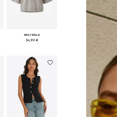
IMILY BELA
34,90 €
Galimi dydžiai: S, M, L, XL
Į krepšelį