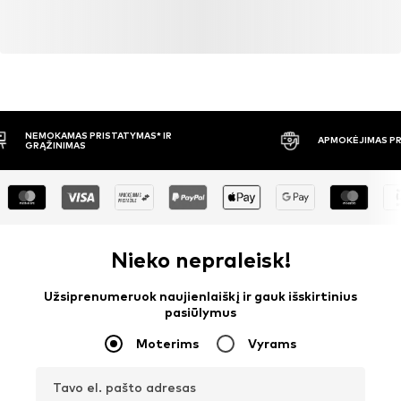
APMOKĖJIMAS PRISTAČIUS
30 DIENŲ 
Nieko nepraleisk!
Užsiprenumeruok naujienlaiškį ir gauk išskirtinius
pasiūlymus
Moterims
Vyrams
Tavo el. pašto adresas