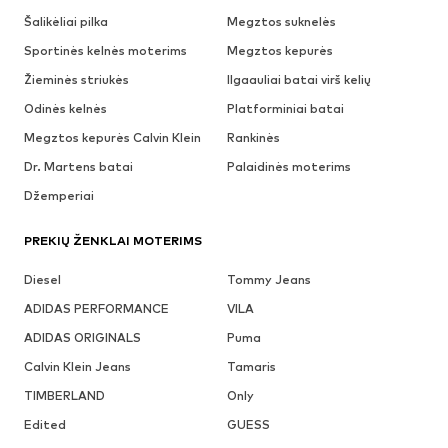
Šalikėliai pilka
Megztos suknelės
Sportinės kelnės moterims
Megztos kepurės
Žieminės striukės
Ilgaauliai batai virš kelių
Odinės kelnės
Platforminiai batai
Megztos kepurės Calvin Klein
Rankinės
Dr. Martens batai
Palaidinės moterims
Džemperiai
PREKIŲ ŽENKLAI MOTERIMS
Diesel
Tommy Jeans
ADIDAS PERFORMANCE
VILA
ADIDAS ORIGINALS
Puma
Calvin Klein Jeans
Tamaris
TIMBERLAND
Only
Edited
GUESS