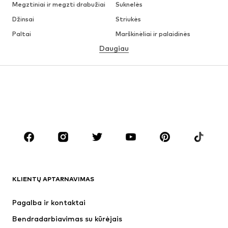
Megztiniai ir megzti drabužiai
Suknelės
Džinsai
Striukės
Paltai
Marškinėliai ir palaidinės
Daugiau
Kelnės
Apatiniai
Sijonai
Palaidinės ir tunikos
Džemperiai
Švarkai
Maudymosi drabužiai
Kombinezonai
Dideli dydžiai
Drabužiai nėščiosioms
Batai
Sportas
Aksesuarai
Premium
DRABUŽIAI
KLIENTŲ APTARNAVIMAS
Naujienos
Šiuo metu paklausu
Suknelės
Džinsai
Pagalba ir kontaktai
Marškinėliai ir palaidinės
Kelnės
Bendradarbiavimas su kūrėjais
Striukės
Megztiniai ir megzti drabužiai