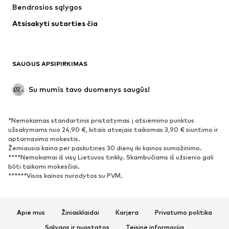
Bendrosios sąlygos
Apatiniai
Palaidinės ir tunikos
Atsisakyti sutarties čia
Paltai
Sijonai
Maudymosi drabužiai
Džemperiai
Švarkai
Kombinezonai
SAUGUS APSIPIRKIMAS
Dideli dydžiai
Drabužiai nėščiosioms
Proginiai
Išskirtiniai
Su mumis tavo duomenys saugūs!
Antrinis panaudojimas
*Nemokamas standartinis pristatymas į atsiėmimo punktus
BATAI
užsakymams nuo 24,90 €, kitais atvejais taikomas 3,90 € siuntimo ir
aptarnavimo mokestis.
Naujienos
Šiuo metu paklausu
Žemiausia kaina per paskutines 30 dienų iki kainos sumažinimo.
****Nemokamai iš visų Lietuvos tinklų. Skambučiams iš užsienio gali
Sportbačiai
Aulinukai
būti taikomi mokesčiai.
Batai su kulniukais
Auliniai batai
******Visos kainos nurodytos su PVM.
Basutės ir šlepetės
Bateliai
Sportiniai batai
Balerinos
Apie mus
Žiniasklaidai
Karjera
Privatumo politika
Įsispiriami bateliai
Šlepetės
Sąlygos ir nuostatos
Teisinė informacija