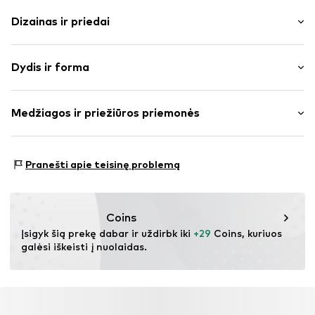
Dizainas ir priedai
Vienspalvis
Dydis ir forma
plonas trikotažas
V formos iškirptė
Rankovės ilgis: pusrankovės
Dygsniuotas apvadas / kraštas
Medžiagos ir priežiūros priemonės
Ilgis: Ilgas modelis
To paties tono atspalvių siūlės
Pritaikomumas: Plačios formos
Prekės Nr.
IBE0650002000001
Medžiaga: 60% Poliesteris – PES, 30% Medvilnė, 10%
Dydžių lentelė
Pranešti apie teisinę problemą
Elastanas
Coins
Įsigyk šią prekę dabar ir uždirbk iki 
+29
 Coins, kuriuos 
galėsi iškeisti į nuolaidas.