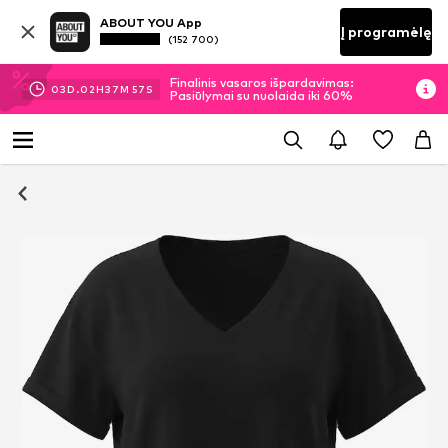
ABOUT YOU App
Į programėlę
(152 700)
Finalinis vasaros išpardavimas:
03
D.
02
H
37
M
57
S
Pasiūlymai su nuolaida iki 60%