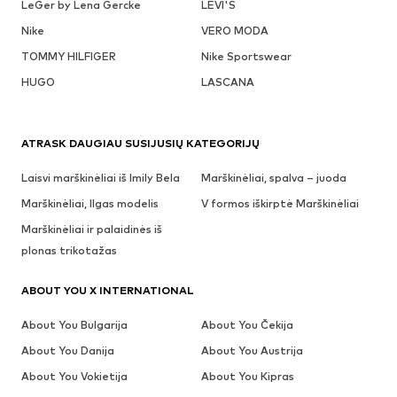
LeGer by Lena Gercke
LEVI'S
Nike
VERO MODA
TOMMY HILFIGER
Nike Sportswear
HUGO
LASCANA
ATRASK DAUGIAU SUSIJUSIŲ KATEGORIJŲ
Laisvi marškinėliai iš Imily Bela
Marškinėliai, spalva – juoda
Marškinėliai, Ilgas modelis
V formos iškirptė Marškinėliai
Marškinėliai ir palaidinės iš
plonas trikotažas
ABOUT YOU X INTERNATIONAL
About You Bulgarija
About You Čekija
About You Danija
About You Austrija
About You Vokietija
About You Kipras