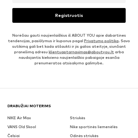
Registruotis
Norėčiau gauti naujienlaiškius iš ABOUT YOU apie dabartines
tendencijas, pasiūlymus ir kuponus pagal
Privatumo politika
. Savo
sutikimą gali bet kada atšaukti ir jis galios ateityje, siunčiant
pranešimą adresu
klientuaptarnavimas@aboutyou.lt
arba
naudojantis kiekvieno naujienlaiškio pabaigoje esančia
prenumeratos atsisakymo galimybe.
DRABUŽIAI MOTERIMS
NIKE Air Max
Striukės
VANS Old Skool
Nike sportinės liemenėlės
Čelsiai
Odinės striukės