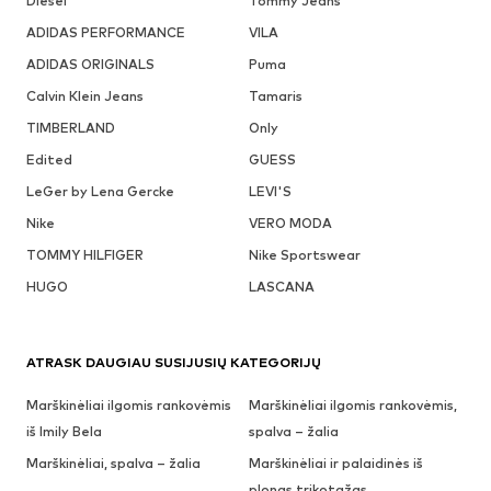
Diesel
Tommy Jeans
ADIDAS PERFORMANCE
VILA
ADIDAS ORIGINALS
Puma
Calvin Klein Jeans
Tamaris
TIMBERLAND
Only
Edited
GUESS
LeGer by Lena Gercke
LEVI'S
Nike
VERO MODA
TOMMY HILFIGER
Nike Sportswear
HUGO
LASCANA
ATRASK DAUGIAU SUSIJUSIŲ KATEGORIJŲ
Marškinėliai ilgomis rankovėmis
Marškinėliai ilgomis rankovėmis,
iš Imily Bela
spalva – žalia
Marškinėliai, spalva – žalia
Marškinėliai ir palaidinės iš
plonas trikotažas