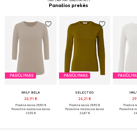
Panašios prekės
PASIŪLYMAS
PASIŪLYMAS
PASIŪLYM
IMILY BELA
SELECTED
IMIL
26,91 €
24,21 €
29
Pradinė kaina: 29,90 €
Pradinė kaina: 29,90 €
Pradinė k
Paskutinė mažiausia kaina:
Paskutinė mažiausia kaina:
Paskutinė m
23,92 €
22,87 €
24