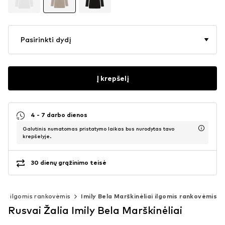
Pasirinkti dydį
Į krepšelį
4 - 7 darbo dienos
Galutinis numatomas pristatymo laikas bus nurodytas tavo
krepšelyje.
30 dienų grąžinimo teisė
iai ilgomis rankovėmis
Imily Bela Marškinėliai ilgomis rankovėmis
Rusvai Žalia Imily Bela Marškinėliai