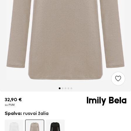
32,90 €
32,90 €
su PVM
su PVM
Spalva
:
rusvai žalia