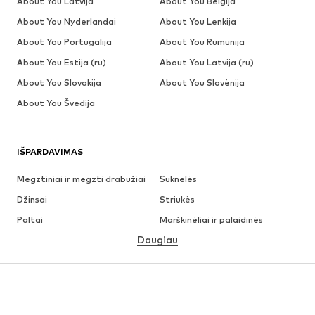
About You Latvija
About You Belgija
About You Nyderlandai
About You Lenkija
About You Portugalija
About You Rumunija
About You Estija (ru)
About You Latvija (ru)
About You Slovakija
About You Slovėnija
About You Švedija
IŠPARDAVIMAS
Megztiniai ir megzti drabužiai
Suknelės
Džinsai
Striukės
Paltai
Marškinėliai ir palaidinės
Daugiau
Kelnės
Apatiniai
Sijonai
Palaidinės ir tunikos
Džemperiai
Švarkai
Maudymosi drabužiai
Kombinezonai