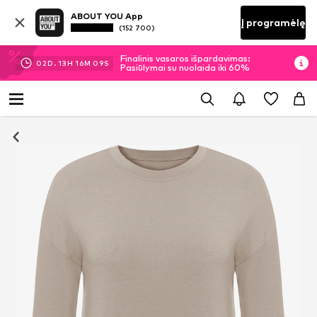
ABOUT YOU App
Į programėlę
(152 700)
Finalinis vasaros išpardavimas:
02
D.
13
H
16
M
09
S
Pasiūlymai su nuolaida iki 60%