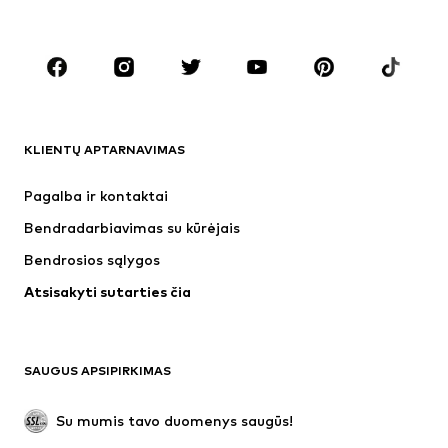
Dideli dydžiai
Drabužiai nėščiosioms
Batai
Sportas
Aksesuarai
Premium
DRABUŽIAI
KLIENTŲ APTARNAVIMAS
Naujienos
Šiuo metu paklausu
Suknelės
Džinsai
Pagalba ir kontaktai
Marškinėliai ir palaidinės
Kelnės
Bendradarbiavimas su kūrėjais
Striukės
Megztiniai ir megzti drabužiai
Bendrosios sąlygos
Apatiniai
Palaidinės ir tunikos
Atsisakyti sutarties čia
Paltai
Sijonai
Maudymosi drabužiai
Džemperiai
Švarkai
Kombinezonai
SAUGUS APSIPIRKIMAS
Dideli dydžiai
Drabužiai nėščiosioms
Proginiai
Išskirtiniai
Su mumis tavo duomenys saugūs!
Antrinis panaudojimas