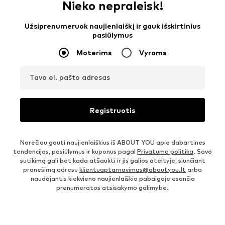
Nieko nepraleisk!
Užsiprenumeruok naujienlaiškį ir gauk išskirtinius
pasiūlymus
Moterims
Vyrams
Tavo el. pašto adresas
Registruotis
Norėčiau gauti naujienlaiškius iš ABOUT YOU apie dabartines
tendencijas, pasiūlymus ir kuponus pagal
Privatumo politika
. Savo
sutikimą gali bet kada atšaukti ir jis galios ateityje, siunčiant
pranešimą adresu
klientuaptarnavimas@aboutyou.lt
arba
naudojantis kiekvieno naujienlaiškio pabaigoje esančia
prenumeratos atsisakymo galimybe.