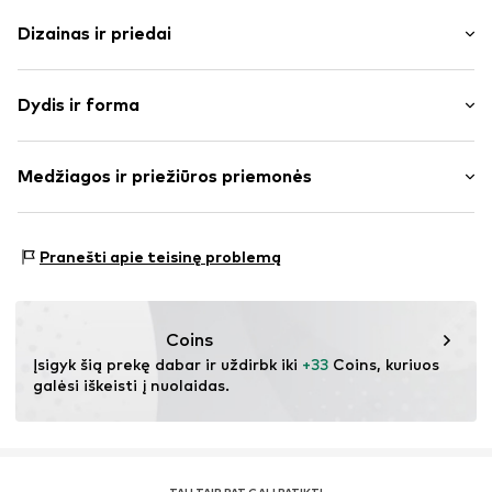
Dizainas ir priedai
Vienspalvis
Dydis ir forma
plonas trikotažas
Apskrita kaklo iškirptė
Rankovės ilgis: ilgomis rankovėmis
Apvadas / megzta apykaklė
Medžiagos ir priežiūros priemonės
Ilgis: Normalaus ilgio
Minkšta tekstūra
Pritaikomumas: Laisva forma
Prekės Nr.
IBE0106003000001
Medžiaga: 62% Poliesteris – PES, 34% Medvilnė, 4%
Dydžių lentelė
Pranešti apie teisinę problemą
Elastanas
Kilmės šalis: Kinija
Coins
Įsigyk šią prekę dabar ir uždirbk iki 
+33
 Coins, kuriuos 
galėsi iškeisti į nuolaidas.
TAU TAIP PAT GALI PATIKTI