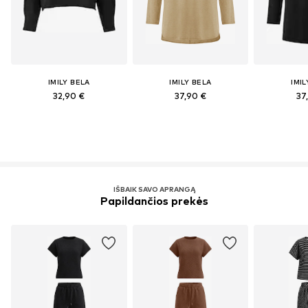
IMILY BELA
IMILY BELA
IMIL
32,90 €
37,90 €
37
IŠBAIK SAVO APRANGĄ
Papildančios prekės