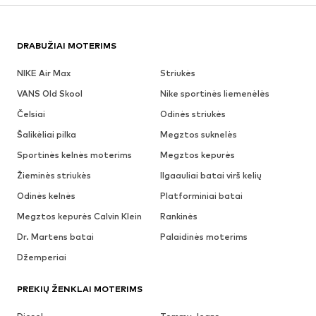
DRABUŽIAI MOTERIMS
NIKE Air Max
Striukės
VANS Old Skool
Nike sportinės liemenėlės
Čelsiai
Odinės striukės
Šalikėliai pilka
Megztos suknelės
Sportinės kelnės moterims
Megztos kepurės
Žieminės striukės
Ilgaauliai batai virš kelių
Odinės kelnės
Platforminiai batai
Megztos kepurės Calvin Klein
Rankinės
Dr. Martens batai
Palaidinės moterims
Džemperiai
PREKIŲ ŽENKLAI MOTERIMS