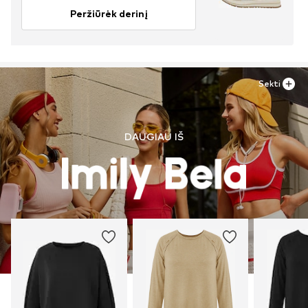
Peržiūrėk derinį
Sekti
DAUGIAU IŠ