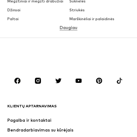
Megztiniai ir megzti drabužiai
Suknelės
Džinsai
Striukės
Paltai
Marškinėliai ir palaidinės
Daugiau
Kelnės
Apatiniai
Sijonai
Palaidinės ir tunikos
Džemperiai
Švarkai
Maudymosi drabužiai
Kombinezonai
Dideli dydžiai
Drabužiai nėščiosioms
Batai
Sportas
Aksesuarai
Premium
DRABUŽIAI
KLIENTŲ APTARNAVIMAS
Naujienos
Šiuo metu paklausu
Suknelės
Džinsai
Pagalba ir kontaktai
Marškinėliai ir palaidinės
Kelnės
Bendradarbiavimas su kūrėjais
Striukės
Megztiniai ir megzti drabužiai