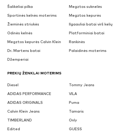
Šalikėliai pilka
Megztos suknelės
Sportinės kelnės moterims
Megztos kepurės
Žieminės striukės
Ilgaauliai batai virš kelių
Odinės kelnės
Platforminiai batai
Megztos kepurės Calvin Klein
Rankinės
Dr. Martens batai
Palaidinės moterims
Džemperiai
PREKIŲ ŽENKLAI MOTERIMS
Diesel
Tommy Jeans
ADIDAS PERFORMANCE
VILA
ADIDAS ORIGINALS
Puma
Calvin Klein Jeans
Tamaris
TIMBERLAND
Only
Edited
GUESS