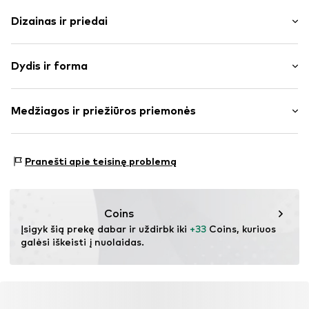
Dizainas ir priedai
Vienspalvis
Dydis ir forma
plonas trikotažas
V formos iškirptė
Rankovės ilgis: ilgomis rankovėmis
Dygsniuotas apvadas / kraštas
Medžiagos ir priežiūros priemonės
Ilgis: Normalaus ilgio
To paties tono atspalvių siūlės
Pritaikomumas: Laisva forma
Prekės Nr.
IBE0462002000001
Medžiaga: 60% Poliesteris – PES, 30% Medvilnė, 10%
Dydžių lentelė
Pranešti apie teisinę problemą
Elastanas
Coins
Įsigyk šią prekę dabar ir uždirbk iki 
+33
 Coins, kuriuos 
galėsi iškeisti į nuolaidas.