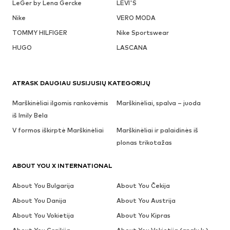
LeGer by Lena Gercke
LEVI'S
Nike
VERO MODA
TOMMY HILFIGER
Nike Sportswear
HUGO
LASCANA
ATRASK DAUGIAU SUSIJUSIŲ KATEGORIJŲ
Marškinėliai ilgomis rankovėmis
Marškinėliai, spalva – juoda
iš Imily Bela
V formos iškirptė Marškinėliai
Marškinėliai ir palaidinės iš
plonas trikotažas
ABOUT YOU X INTERNATIONAL
About You Bulgarija
About You Čekija
About You Danija
About You Austrija
About You Vokietija
About You Kipras