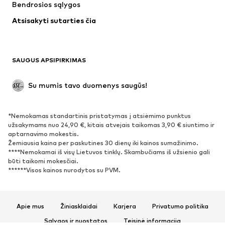
Bendrosios sąlygos
Apatiniai
Palaidinės ir tunikos
Atsisakyti sutarties čia
Paltai
Sijonai
Maudymosi drabužiai
Džemperiai
Švarkai
Kombinezonai
SAUGUS APSIPIRKIMAS
Dideli dydžiai
Drabužiai nėščiosioms
Proginiai
Išskirtiniai
Su mumis tavo duomenys saugūs!
Antrinis panaudojimas
*Nemokamas standartinis pristatymas į atsiėmimo punktus
BATAI
užsakymams nuo 24,90 €, kitais atvejais taikomas 3,90 € siuntimo ir
aptarnavimo mokestis.
Naujienos
Šiuo metu paklausu
Žemiausia kaina per paskutines 30 dienų iki kainos sumažinimo.
****Nemokamai iš visų Lietuvos tinklų. Skambučiams iš užsienio gali
Sportbačiai
Aulinukai
būti taikomi mokesčiai.
Batai su kulniukais
Auliniai batai
******Visos kainos nurodytos su PVM.
Basutės ir šlepetės
Bateliai
Sportiniai batai
Balerinos
Apie mus
Žiniasklaidai
Karjera
Privatumo politika
Įsispiriami bateliai
Šlepetės
Sąlygos ir nuostatos
Teisinė informacija