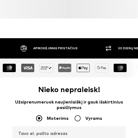
APMOKĖJIMAS PRISTAČIUS
30 DIENŲ 
Nieko nepraleisk!
Užsiprenumeruok naujienlaiškį ir gauk išskirtinius
pasiūlymus
Moterims
Vyrams
Tavo el. pašto adresas