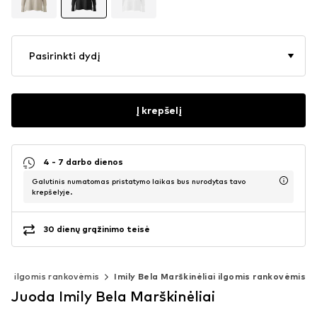
Pasirinkti dydį
Į krepšelį
4 - 7 darbo dienos
Galutinis numatomas pristatymo laikas bus nurodytas tavo
krepšelyje.
30 dienų grąžinimo teisė
iai ilgomis rankovėmis
Imily Bela Marškinėliai ilgomis rankovėmis
Juoda Imily Bela Marškinėliai