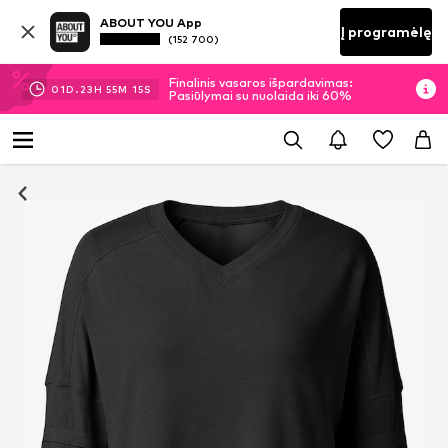
ABOUT YOU App
Į programėlę
(152 700)
Finalinis vasaros išpardavimas:
01
D.
23
H
55
M
15
S
Pasiūlymai su nuolaida iki 60%