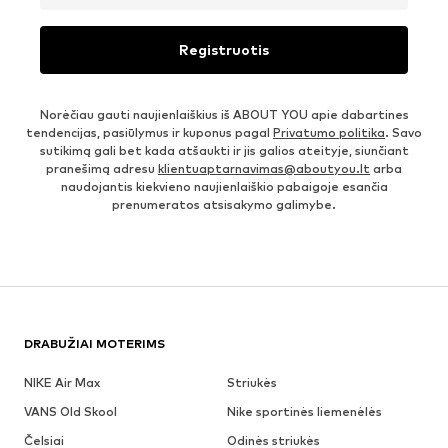
Registruotis
Norėčiau gauti naujienlaiškius iš ABOUT YOU apie dabartines
tendencijas, pasiūlymus ir kuponus pagal
Privatumo politika
. Savo
sutikimą gali bet kada atšaukti ir jis galios ateityje, siunčiant
pranešimą adresu
klientuaptarnavimas@aboutyou.lt
arba
naudojantis kiekvieno naujienlaiškio pabaigoje esančia
prenumeratos atsisakymo galimybe.
DRABUŽIAI MOTERIMS
NIKE Air Max
Striukės
VANS Old Skool
Nike sportinės liemenėlės
Čelsiai
Odinės striukės