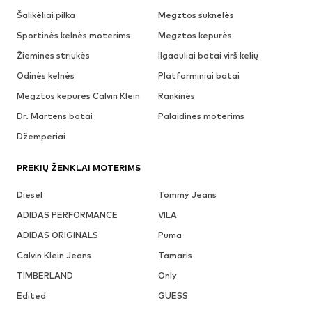
Šalikėliai pilka
Megztos suknelės
Sportinės kelnės moterims
Megztos kepurės
Žieminės striukės
Ilgaauliai batai virš kelių
Odinės kelnės
Platforminiai batai
Megztos kepurės Calvin Klein
Rankinės
Dr. Martens batai
Palaidinės moterims
Džemperiai
PREKIŲ ŽENKLAI MOTERIMS
Diesel
Tommy Jeans
ADIDAS PERFORMANCE
VILA
ADIDAS ORIGINALS
Puma
Calvin Klein Jeans
Tamaris
TIMBERLAND
Only
Edited
GUESS