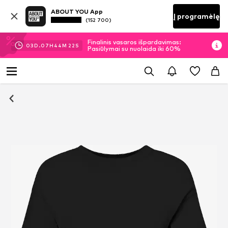
ABOUT YOU App
Į programėlę
(152 700)
Finalinis vasaros išpardavimas:
03
D.
07
H
44
M
21
S
Pasiūlymai su nuolaida iki 60%