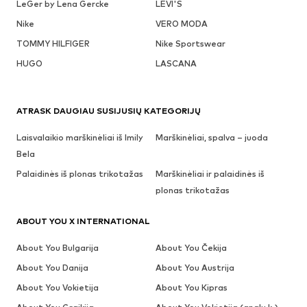
LeGer by Lena Gercke
LEVI'S
Nike
VERO MODA
TOMMY HILFIGER
Nike Sportswear
HUGO
LASCANA
ATRASK DAUGIAU SUSIJUSIŲ KATEGORIJŲ
Laisvalaikio marškinėliai iš Imily
Marškinėliai, spalva – juoda
Bela
Palaidinės iš plonas trikotažas
Marškinėliai ir palaidinės iš
plonas trikotažas
ABOUT YOU X INTERNATIONAL
About You Bulgarija
About You Čekija
About You Danija
About You Austrija
About You Vokietija
About You Kipras