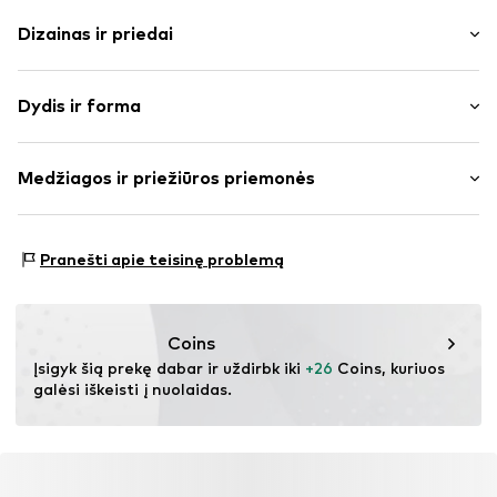
Dizainas ir priedai
Vienspalvis
Dydis ir forma
plonas trikotažas
Apskrita kaklo iškirptė
Rankovės ilgis: pusrankovės
Dygsniuotas apvadas / kraštas
Medžiagos ir priežiūros priemonės
Ilgis: Trumpas modelis
To paties tono atspalvių siūlės
Pritaikomumas: Laisva forma
Prekės Nr.
IBE1036002000001
Medžiaga: 60% Poliesteris – PES, 30% Medvilnė, 10%
Dydžių lentelė
Pranešti apie teisinę problemą
Elastanas
Coins
Įsigyk šią prekę dabar ir uždirbk iki 
+26
 Coins, kuriuos 
galėsi iškeisti į nuolaidas.