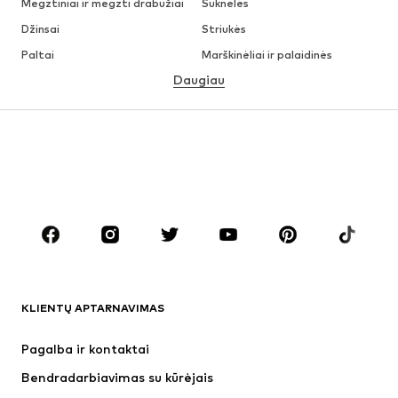
Megztiniai ir megzti drabužiai
Suknelės
Džinsai
Striukės
Paltai
Marškinėliai ir palaidinės
Daugiau
Kelnės
Apatiniai
Sijonai
Palaidinės ir tunikos
Džemperiai
Švarkai
Maudymosi drabužiai
Kombinezonai
Dideli dydžiai
Drabužiai nėščiosioms
Batai
Sportas
Aksesuarai
Premium
DRABUŽIAI
KLIENTŲ APTARNAVIMAS
Naujienos
Šiuo metu paklausu
Suknelės
Džinsai
Pagalba ir kontaktai
Marškinėliai ir palaidinės
Kelnės
Bendradarbiavimas su kūrėjais
Striukės
Megztiniai ir megzti drabužiai