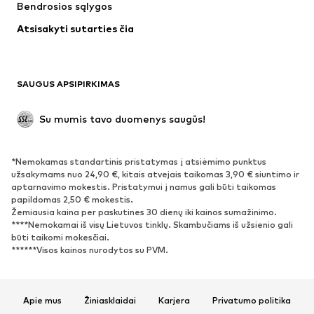
Bendrosios sąlygos
Apatiniai
Palaidinės ir tunikos
Atsisakyti sutarties čia
Paltai
Sijonai
Maudymosi drabužiai
Džemperiai
Švarkai
Kombinezonai
SAUGUS APSIPIRKIMAS
Dideli dydžiai
Drabužiai nėščiosioms
Proginiai
Išskirtiniai
Su mumis tavo duomenys saugūs!
Antrinis panaudojimas
*Nemokamas standartinis pristatymas į atsiėmimo punktus
BATAI
užsakymams nuo 24,90 €, kitais atvejais taikomas 3,90 € siuntimo ir
aptarnavimo mokestis. Pristatymui į namus gali būti taikomas
Naujienos
Šiuo metu paklausu
papildomas 2,50 € mokestis.
Žemiausia kaina per paskutines 30 dienų iki kainos sumažinimo.
Sportbačiai
Aulinukai
****Nemokamai iš visų Lietuvos tinklų. Skambučiams iš užsienio gali
Batai su kulniukais
Auliniai batai
būti taikomi mokesčiai.
******Visos kainos nurodytos su PVM.
Basutės ir šlepetės
Bateliai
Sportiniai batai
Balerinos
Įsispiriami bateliai
Šlepetės
Apie mus
Žiniasklaidai
Karjera
Privatumo politika