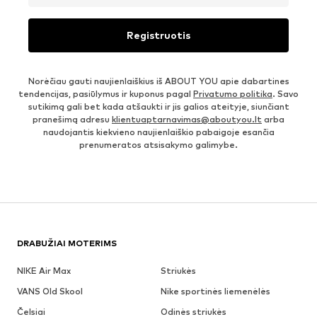
Registruotis
Norėčiau gauti naujienlaiškius iš ABOUT YOU apie dabartines
tendencijas, pasiūlymus ir kuponus pagal
Privatumo politika
. Savo
sutikimą gali bet kada atšaukti ir jis galios ateityje, siunčiant
pranešimą adresu
klientuaptarnavimas@aboutyou.lt
arba
naudojantis kiekvieno naujienlaiškio pabaigoje esančia
prenumeratos atsisakymo galimybe.
DRABUŽIAI MOTERIMS
NIKE Air Max
Striukės
VANS Old Skool
Nike sportinės liemenėlės
Čelsiai
Odinės striukės