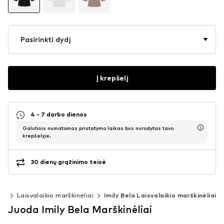
Pasirinkti dydį
Į krepšelį
4 - 7 darbo dienos
Galutinis numatomas pristatymo laikas bus nurodytas tavo
krepšelyje.
30 dienų grąžinimo teisė
iai
Laisvalaikio marškinėliai
Imily Bela Laisvalaikio marškinėliai
Juoda Imily Bela Marškinėliai