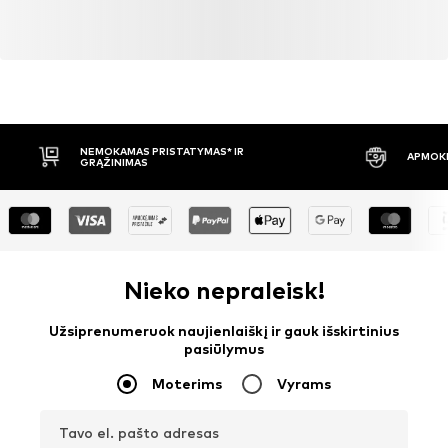
NEMOKAMAS PRISTATYMAS* IR
APMOKĖ
GRĄŽINIMAS
Nieko nepraleisk!
Užsiprenumeruok naujienlaiškį ir gauk išskirtinius
pasiūlymus
Moterims
Vyrams
Tavo el. pašto adresas