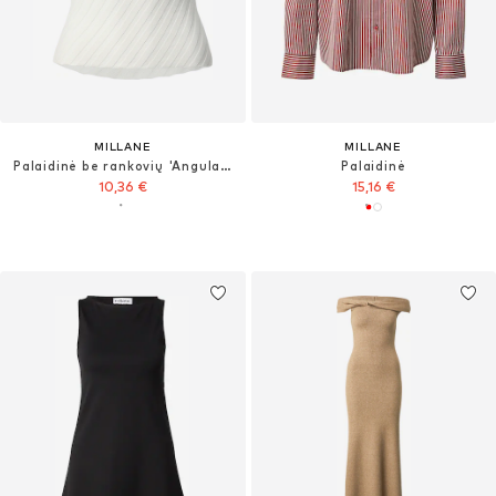
MILLANE
MILLANE
Palaidinė be rankovių 'Angular'
Palaidinė
10,36 €
15,16 €