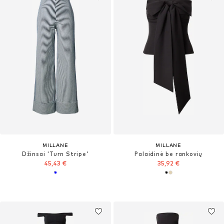
MILLANE
MILLANE
Džinsai 'Turn Stripe'
Palaidinė be rankovių
45,43 €
35,92 €