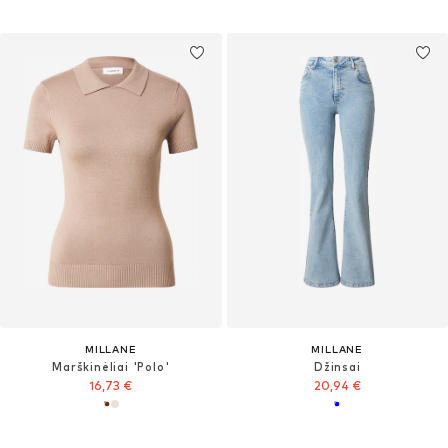
MILLANE
MILLANE
Marškinėliai 'Polo'
Džinsai
16,73 €
20,94 €