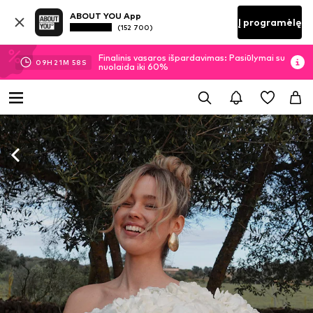
ABOUT YOU App
Į programėlę
(152 700)
Finalinis vasaros išpardavimas: Pasiūlymai su
09
H
21
M
56
S
nuolaida iki 60%