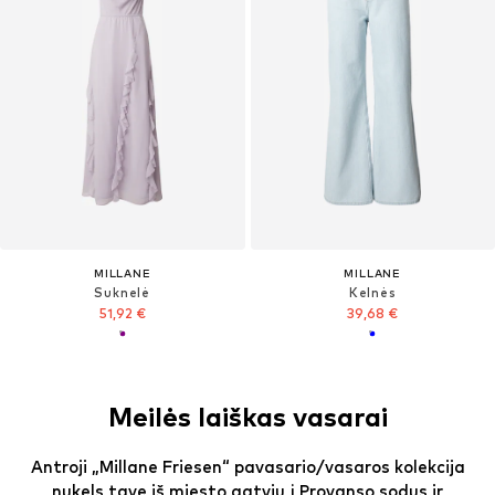
MILLANE
MILLANE
Suknelė
Kelnės
51,92 €
39,68 €
Meilės laiškas vasarai
Antroji „Millane Friesen“ pavasario/vasaros kolekcija
nukels tave iš miesto gatvių į Provanso sodus ir