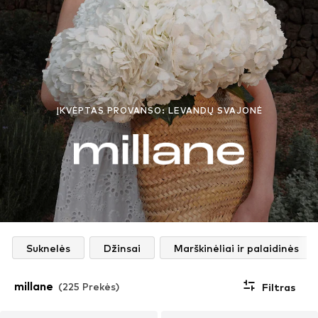
ĮKVĖPTAS PROVANSO: LEVANDŲ SVAJONĖ
Suknelės
Džinsai
Marškinėliai ir palaidinės
millane
(225 Prekės)
Filtras