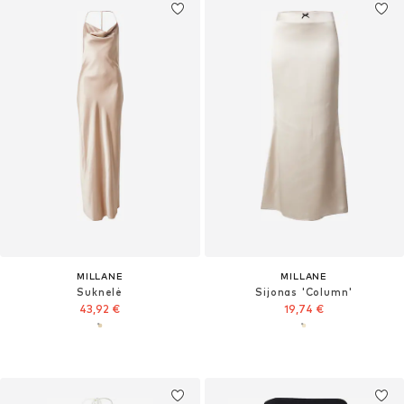
MILLANE
MILLANE
Suknelė
Sijonas 'Column'
43,92 €
19,74 €