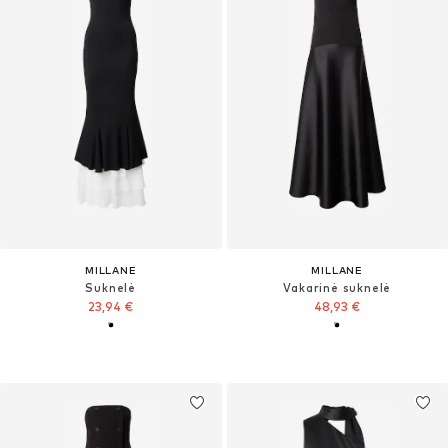
MILLANE
MILLANE
Suknelė
Vakarinė suknelė
23,94 €
48,93 €