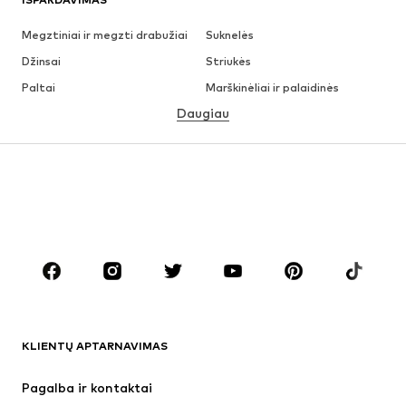
Megztiniai ir megzti drabužiai
Suknelės
Džinsai
Striukės
Paltai
Marškinėliai ir palaidinės
Daugiau
Kelnės
Apatiniai
Sijonai
Palaidinės ir tunikos
Džemperiai
Švarkai
Maudymosi drabužiai
Kombinezonai
Dideli dydžiai
Drabužiai nėščiosioms
Batai
Sportas
Aksesuarai
Premium
DRABUŽIAI
KLIENTŲ APTARNAVIMAS
Naujienos
Šiuo metu paklausu
Suknelės
Džinsai
Pagalba ir kontaktai
Marškinėliai ir palaidinės
Kelnės