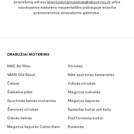
pranešimą adresu
klientuaptarnavimas@aboutyou.lt
arba
naudojantis kiekvieno naujienlaiškio pabaigoje esančia
prenumeratos atsisakymo galimybe.
DRABUŽIAI MOTERIMS
NIKE Air Max
Striukės
VANS Old Skool
Nike sportinės liemenėlės
Čelsiai
Odinės striukės
Šalikėliai pilka
Megztos suknelės
Sportinės kelnės moterims
Megztos kepurės
Žieminės striukės
Ilgaauliai batai virš kelių
Odinės kelnės
Platforminiai batai
Megztos kepurės Calvin Klein
Rankinės