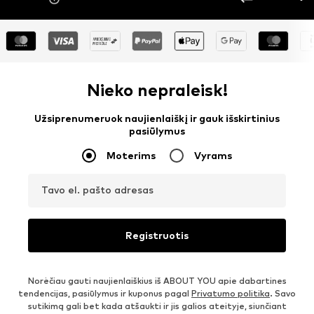
Nieko nepraleisk!
Užsiprenumeruok naujienlaiškį ir gauk išskirtinius
pasiūlymus
Moterims
Vyrams
Tavo el. pašto adresas
Registruotis
Norėčiau gauti naujienlaiškius iš ABOUT YOU apie dabartines
tendencijas, pasiūlymus ir kuponus pagal
Privatumo politika
. Savo
sutikimą gali bet kada atšaukti ir jis galios ateityje, siunčiant