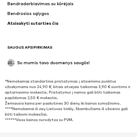
Bendradarbiavimas su kūrėjais
Striukės
Megztiniai ir megzti drabužiai
Bendrosios sąlygos
Apatiniai
Palaidinės ir tunikos
Atsisakyti sutarties čia
Paltai
Sijonai
Maudymosi drabužiai
Džemperiai
Švarkai
Kombinezonai
SAUGUS APSIPIRKIMAS
Dideli dydžiai
Drabužiai nėščiosioms
Proginiai
Išskirtiniai
Su mumis tavo duomenys saugūs!
Antrinis panaudojimas
*Nemokamas standartinis pristatymas į atsiėmimo punktus
BATAI
užsakymams nuo 24,90 €, kitais atvejais taikomas 3,90 € siuntimo ir
aptarnavimo mokestis. Pristatymui į namus gali būti taikomas
Naujienos
Šiuo metu paklausu
papildomas 2,50 € mokestis.
Žemiausia kaina per paskutines 30 dienų iki kainos sumažinimo.
Sportbačiai
Aulinukai
****Nemokamai iš visų Lietuvos tinklų. Skambučiams iš užsienio gali
Batai su kulniukais
Auliniai batai
būti taikomi mokesčiai.
******Visos kainos nurodytos su PVM.
Basutės ir šlepetės
Bateliai
Sportiniai batai
Balerinos