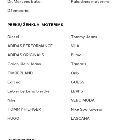
Dr. Martens batai
Palaidinės moterims
Džemperiai
PREKIŲ ŽENKLAI MOTERIMS
Diesel
Tommy Jeans
ADIDAS PERFORMANCE
VILA
ADIDAS ORIGINALS
Puma
Calvin Klein Jeans
Tamaris
TIMBERLAND
Only
Edited
GUESS
LeGer by Lena Gercke
LEVI'S
Nike
VERO MODA
TOMMY HILFIGER
Nike Sportswear
HUGO
LASCANA
IŠPARDAVIMAS