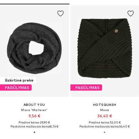
Išskirtinė prekė
PASIŪLYMAS
PASIŪLYMAS
ABOUT YOU
HOTSQUASH
Mova 'Marleen'
Mova
9,56 €
36,40 €
Pradinė kaina: 29,90 €
Pradinė kaina: 52,00 €
Paskutinė mažiausia kaina:
8,76 €
Paskutinė mažiausia kaina:
36,40 €