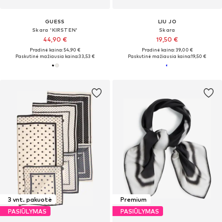
GUESS
LIU JO
Skara 'KIRSTEN'
Skara
44,90 €
19,50 €
Pradinė kaina: 54,90 €
Pradinė kaina: 39,00 €
Paskutinė mažiausia kaina:
33,53 €
Paskutinė mažiausia kaina:
19,50 €
3 vnt. pakuotė
Premium
PASIŪLYMAS
PASIŪLYMAS