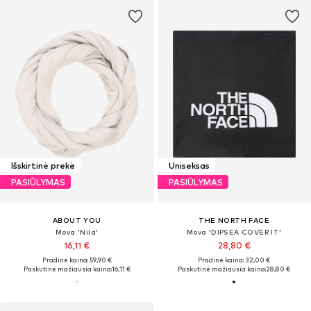
Išskirtinė prekė
Uniseksas
PASIŪLYMAS
PASIŪLYMAS
ABOUT YOU
THE NORTH FACE
Mova 'Nila'
Mova 'DIPSEA COVER IT'
16,11 €
28,80 €
Pradinė kaina: 59,90 €
Pradinė kaina: 32,00 €
Paskutinė mažiausia kaina:
16,11 €
Paskutinė mažiausia kaina:
28,80 €