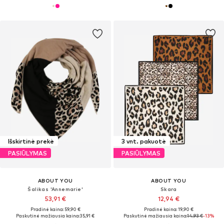
Išskirtinė prekė
3 vnt. pakuotė
PASIŪLYMAS
PASIŪLYMAS
ABOUT YOU
ABOUT YOU
Šalikas 'Annemarie'
Skara
53,91 €
12,94 €
Pradinė kaina: 59,90 €
Pradinė kaina: 19,90 €
Paskutinė mažiausia kaina:
35,91 €
Paskutinė mažiausia kaina:
14,93 €
-13%