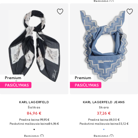
Premium
Premium
PASIŪLYMAS
PASIŪLYMAS
KARL LAGERFELD
KARL LAGERFELD JEANS
Šalikas
Skara
84,96 €
37,26 €
Pradinė kaina: 99,95 €
Pradinė kaina: 69,00 €
Paskutinė mažiausia kaina:
84,96 €
Paskutinė mažiausia kaina:
33,12 €