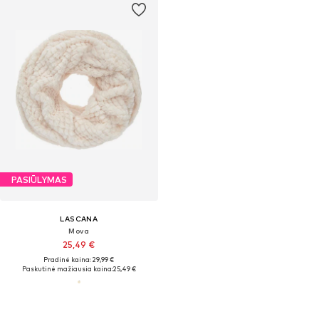
PASIŪLYMAS
LASCANA
Mova
25,49 €
Pradinė kaina: 29,99 €
Paskutinė mažiausia kaina:
25,49 €