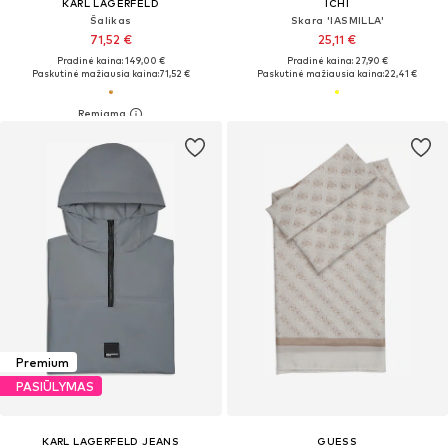
KARL LAGERFELD
ICHI
Šalikas
Skara 'IASMILLA'
71,52 €
25,11 €
Pradinė kaina: 149,00 €
Pradinė kaina: 27,90 €
Paskutinė mažiausia kaina:
71,52 €
Paskutinė mažiausia kaina:
22,41 €
Premium
PASIŪLYMAS
KARL LAGERFELD JEANS
GUESS