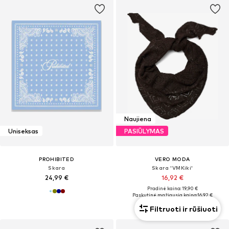
Naujiena
Uniseksas
PASIŪLYMAS
PROHIBITED
VERO MODA
Skara
Skara 'VMKiki'
24,99 €
16,92 €
Pradinė kaina: 19,90 €
Paskutinė mažiausia kaina:
16,92 €
Filtruoti ir rūšiuoti