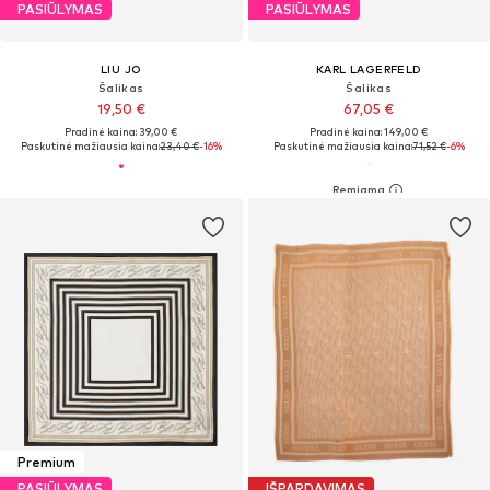
PASIŪLYMAS
PASIŪLYMAS
LIU JO
KARL LAGERFELD
Šalikas
Šalikas
19,50 €
67,05 €
Pradinė kaina: 39,00 €
Pradinė kaina: 149,00 €
Paskutinė mažiausia kaina:
23,40 €
-16%
Paskutinė mažiausia kaina:
71,52 €
-6%
Premium
PASIŪLYMAS
IŠPARDAVIMAS