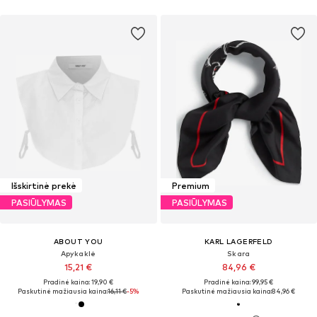
Išskirtinė prekė
Premium
PASIŪLYMAS
PASIŪLYMAS
ABOUT YOU
KARL LAGERFELD
Apykaklė
Skara
15,21 €
84,96 €
Pradinė kaina: 19,90 €
Pradinė kaina: 99,95 €
Paskutinė mažiausia kaina:
16,11 €
-5%
Paskutinė mažiausia kaina:
84,96 €