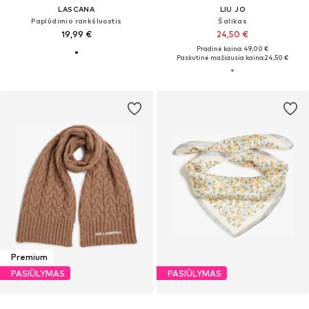
LASCANA
LIU JO
Paplūdimio rankšluostis
Šalikas
19,99 €
24,50 €
Pradinė kaina: 49,00 €
Paskutinė mažiausia kaina:
24,50 €
Premium
PASIŪLYMAS
PASIŪLYMAS