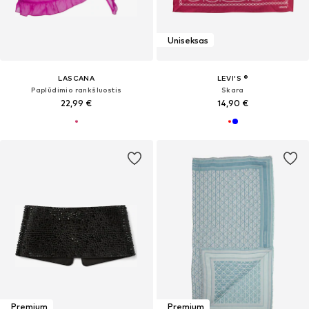
Uniseksas
LASCANA
LEVI'S ®
Paplūdimio rankšluostis
Skara
22,99 €
14,90 €
Premium
Premium