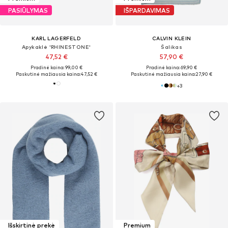
PASIŪLYMAS
IŠPARDAVIMAS
KARL LAGERFELD
CALVIN KLEIN
Apykaklė 'RHINESTONE'
Šalikas
47,52 €
57,90 €
Pradinė kaina: 99,00 €
Pradinė kaina: 69,90 €
Paskutinė mažiausia kaina:
47,52 €
Paskutinė mažiausia kaina:
27,90 €
+
3
Išskirtinė prekė
Premium