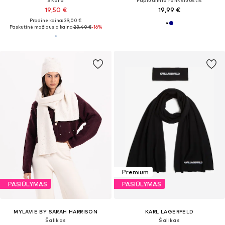
Skara
Paplūdimio rankšluostis
19,50 €
19,99 €
Pradinė kaina: 39,00 €
Paskutinė mažiausia kaina:
23,40 €
-16%
Premium
PASIŪLYMAS
PASIŪLYMAS
MYLAVIE BY SARAH HARRISON
KARL LAGERFELD
Šalikas
Šalikas