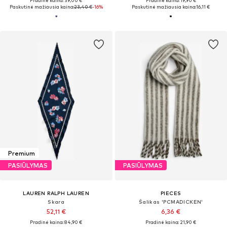
Pradinė kaina: 39,00 €
Pradinė kaina: 19,90 €
Paskutinė mažiausia kaina:
23,40 €
-16%
Paskutinė mažiausia kaina:
16,11 €
Premium
PASIŪLYMAS
PASIŪLYMAS
LAUREN RALPH LAUREN
PIECES
Skara
Šalikas 'PCMADICKEN'
52,11 €
6,36 €
Pradinė kaina: 84,90 €
Pradinė kaina: 21,90 €