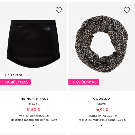
Uniseksas
PASIŪLYMAS
PASIŪLYMAS
THE NORTH FACE
CODELLO
Mova
Mova
31,50 €
16,92 €
Pradinė kaina: 35,00 €
Pradinė kaina: 39,90 €
Paskutinė mažiausia kaina:
31,50 €
Paskutinė mažiausia kaina:
14,93 €