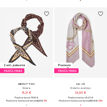
2 vnt. pakuotė
Premium
PASIŪLYMAS
PASIŪLYMAS
ABOUT YOU
LIU JO
Skara
Didelis audinys
15,21 €
24,50 €
Pradinė kaina: 19,90 €
Pradinė kaina: 49,00 €
Paskutinė mažiausia kaina:
16,11 €
-5%
Paskutinė mažiausia kaina:
29,40 €
-16%