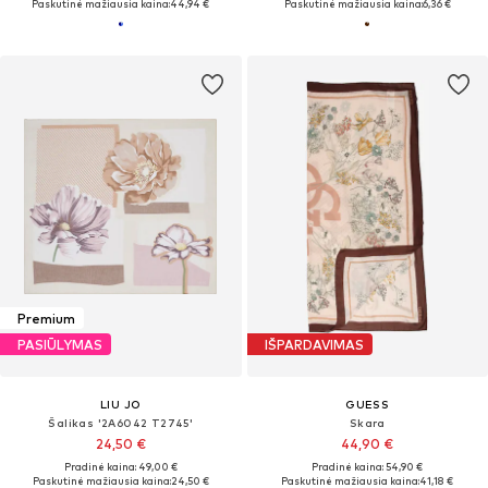
Paskutinė mažiausia kaina:
44,94 €
Paskutinė mažiausia kaina:
6,36 €
Premium
PASIŪLYMAS
IŠPARDAVIMAS
LIU JO
GUESS
Šalikas '2A6042 T2745'
Skara
24,50 €
44,90 €
Pradinė kaina: 49,00 €
Pradinė kaina: 54,90 €
Paskutinė mažiausia kaina:
24,50 €
Paskutinė mažiausia kaina:
41,18 €