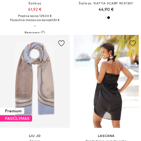
Šalikas
Šalikas 'KATYA SCARF 90X180'
61,92 €
44,90 €
Pradinė kaina: 129,00 €
Paskutinė mažiausia kaina:
61,92 €
Premium
PASIŪLYMAS
LIU JO
LASCANA