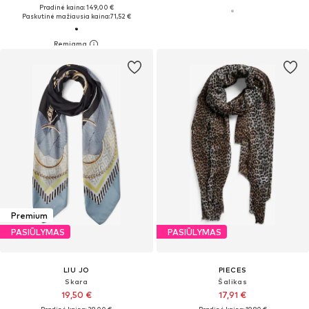
Pradinė kaina: 149,00 €
Paskutinė mažiausia kaina:
71,52 €
Premium
PASIŪLYMAS
PASIŪLYMAS
LIU JO
PIECES
Skara
Šalikas
19,50 €
17,91 €