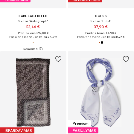
KARL LAGERFELD
GUESS
Skara 'Autograph'
Skara 'ELLA'
53,46 €
37,90 €
Pradinė kaina: 99,00 €
Pradinė kaina: 44,90 €
Paskutinė mažiausia kaina:
47,52 €
Paskutinė mažiausia kaina:
31,92 €
Premium
IŠPARDAVIMAS
PASIŪLYMAS