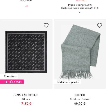
Pradinė kaina: 19,90 €
Paskutinė mažiausia kaina:
14,31 €
Premium
PASIŪLYMAS
Išskirtinė prekė
KARL LAGERFELD
EDITED
Skara
Šalikas 'Esma'
71,52 €
49,90 €