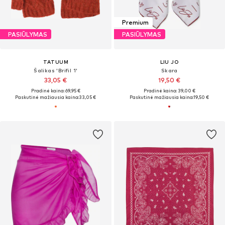
Premium
PASIŪLYMAS
PASIŪLYMAS
TATUUM
LIU JO
Šalikas 'Brifil 1'
Skara
33,05 €
19,50 €
Pradinė kaina: 69,95 €
Pradinė kaina: 39,00 €
Paskutinė mažiausia kaina:
33,05 €
Paskutinė mažiausia kaina:
19,50 €