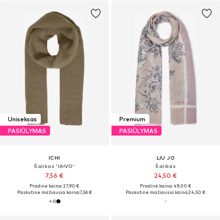
Uniseksas
Premium
PASIŪLYMAS
PASIŪLYMAS
ICHI
LIU JO
Šalikas 'IAIVO'
Šalikas
7,56 €
24,50 €
Pradinė kaina: 27,90 €
Pradinė kaina: 49,00 €
Paskutinė mažiausia kaina:
7,56 €
Paskutinė mažiausia kaina:
24,50 €