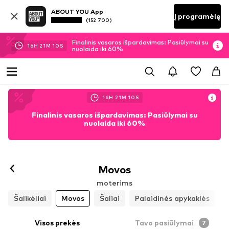
ABOUT YOU App
Į programėlę
(152 700)
Finalinis vasaros išpardavimas: Pasiūlymai su
16
H
21
M
09
S
nuolaida iki 60%
16
H
21
M
09
S
Finalinis vasaros išpardavimas: Pasiūlymai su
nuolaida iki 60%
Movos
moterims
Šalikėliai
Movos
Šaliai
Palaidinės apykaklės
Visos prekės
Tavo pasiūlymai
7