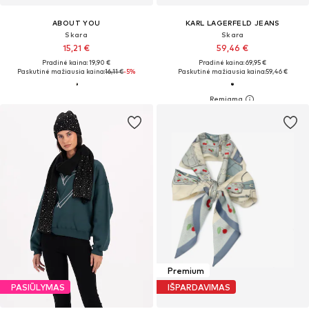
ABOUT YOU
KARL LAGERFELD JEANS
Skara
Skara
15,21 €
59,46 €
Pradinė kaina: 19,90 €
Pradinė kaina: 69,95 €
Paskutinė mažiausia kaina:
16,11 €
-5%
Paskutinė mažiausia kaina:
59,46 €
Premium
PASIŪLYMAS
IŠPARDAVIMAS