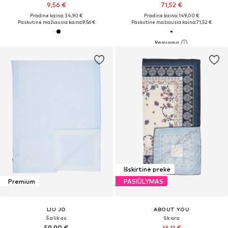
9,56 €
71,52 €
Pradinė kaina: 34,90 €
Pradinė kaina: 149,00 €
Paskutinė mažiausia kaina:
9,56 €
Paskutinė mažiausia kaina:
71,52 €
Išskirtinė prekė
Premium
PASIŪLYMAS
LIU JO
ABOUT YOU
Šalikas
Skara
59,90 €
16,11 €