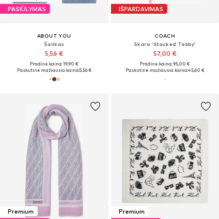
PASIŪLYMAS
IŠPARDAVIMAS
ABOUT YOU
COACH
Šalikas
Skara 'Stacked Tabby'
5,56 €
57,00 €
Pradinė kaina: 19,90 €
Pradinė kaina: 95,00 €
Paskutinė mažiausia kaina:
5,56 €
Paskutinė mažiausia kaina:
45,60 €
Premium
Premium