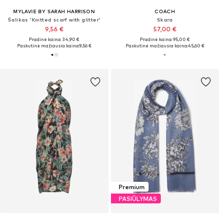
MYLAVIE BY SARAH HARRISON
COACH
Šalikas 'Knitted scarf with glitter'
Skara
9,56 €
57,00 €
Pradinė kaina: 34,90 €
Pradinė kaina: 95,00 €
Paskutinė mažiausia kaina:
9,56 €
Paskutinė mažiausia kaina:
45,60 €
Premium
PASIŪLYMAS