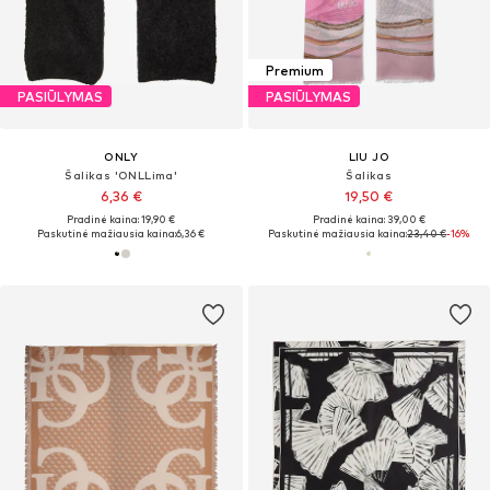
Premium
PASIŪLYMAS
PASIŪLYMAS
ONLY
LIU JO
Šalikas 'ONLLima'
Šalikas
6,36 €
19,50 €
Pradinė kaina: 19,90 €
Pradinė kaina: 39,00 €
Paskutinė mažiausia kaina:
6,36 €
Paskutinė mažiausia kaina:
23,40 €
-16%