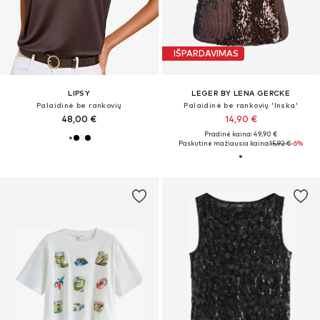
IŠPARDAVIMAS
LIPSY
LEGER BY LENA GERCKE
Palaidinė be rankovių
Palaidinė be rankovių 'Inska'
48,00 €
14,90 €
Pradinė kaina: 49,90 €
Paskutinė mažiausia kaina:
15,92 €
-6%