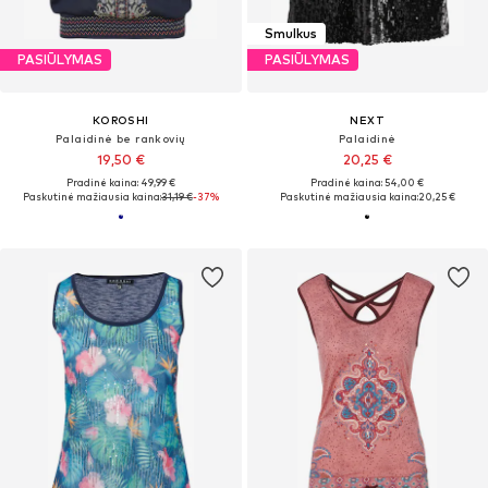
Smulkus
PASIŪLYMAS
PASIŪLYMAS
KOROSHI
NEXT
Palaidinė be rankovių
Palaidinė
19,50 €
20,25 €
Pradinė kaina: 49,99 €
Pradinė kaina: 54,00 €
Paskutinė mažiausia kaina:
31,19 €
-37%
Paskutinė mažiausia kaina:
20,25 €