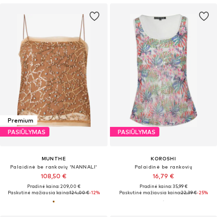
Premium
PASIŪLYMAS
PASIŪLYMAS
MUNTHE
KOROSHI
Palaidinė be rankovių 'NANNALI'
Palaidinė be rankovių
108,50 €
16,79 €
Pradinė kaina: 209,00 €
Pradinė kaina: 35,99 €
Paskutinė mažiausia kaina:
124,00 €
-12%
Paskutinė mažiausia kaina:
22,39 €
-25%