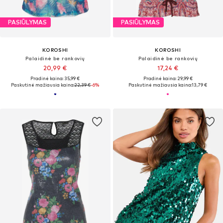
PASIŪLYMAS
PASIŪLYMAS
KOROSHI
KOROSHI
Palaidinė be rankovių
Palaidinė be rankovių
20,99 €
17,24 €
Pradinė kaina: 35,99 €
Pradinė kaina: 29,99 €
Paskutinė mažiausia kaina:
22,39 €
-6%
Paskutinė mažiausia kaina:
13,79 €