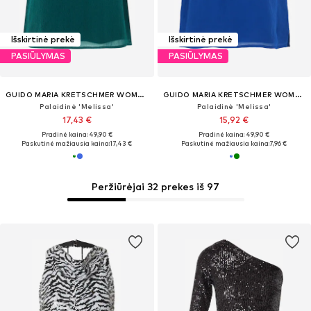
Išskirtinė prekė
Išskirtinė prekė
PASIŪLYMAS
PASIŪLYMAS
GUIDO MARIA KRETSCHMER WOMEN
GUIDO MARIA KRETSCHMER WOMEN
Palaidinė 'Melissa'
Palaidinė 'Melissa'
17,43 €
15,92 €
Pradinė kaina: 49,90 €
Pradinė kaina: 49,90 €
Paskutinė mažiausia kaina:
17,43 €
Paskutinė mažiausia kaina:
7,96 €
Peržiūrėjai 32 prekes iš 97