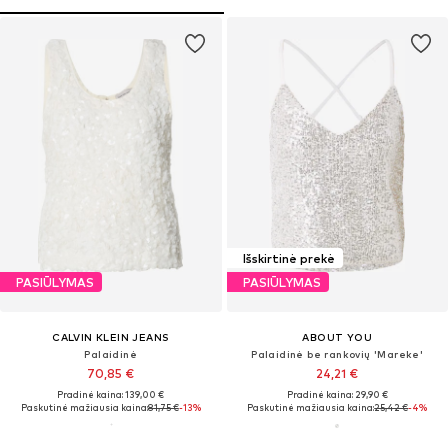
Išskirtinė prekė
PASIŪLYMAS
PASIŪLYMAS
CALVIN KLEIN JEANS
ABOUT YOU
Palaidinė
Palaidinė be rankovių 'Mareke'
70,85 €
24,21 €
Pradinė kaina: 139,00 €
Pradinė kaina: 29,90 €
Paskutinė mažiausia kaina:
81,75 €
-13%
Paskutinė mažiausia kaina:
25,42 €
-4%