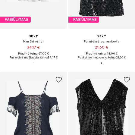
PASIŪLYMAS
PASIŪLYMAS
NEXT
NEXT
Marškinėliai
Palaidinė be rankovių
34,17 €
21,60 €
Pradinė kaina: 67,00 €
Pradinė kaina: 48,00 €
Paskutinė mažiausia kaina:
34,17 €
Paskutinė mažiausia kaina:
21,60 €