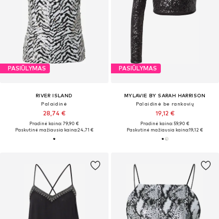
PASIŪLYMAS
PASIŪLYMAS
RIVER ISLAND
MYLAVIE BY SARAH HARRISON
Palaidinė
Palaidinė be rankovių
28,74 €
19,12 €
Pradinė kaina: 79,90 €
Pradinė kaina: 59,90 €
Paskutinė mažiausia kaina:
24,71 €
Paskutinė mažiausia kaina:
19,12 €