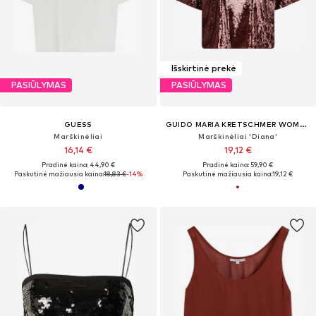
Išskirtinė prekė
PASIŪLYMAS
PASIŪLYMAS
GUESS
GUIDO MARIA KRETSCHMER WOMEN
Marškinėliai
Marškinėliai 'Diana'
16,14 €
19,12 €
Pradinė kaina: 44,90 €
Pradinė kaina: 59,90 €
Paskutinė mažiausia kaina:
18,83 €
-14%
Paskutinė mažiausia kaina:
19,12 €