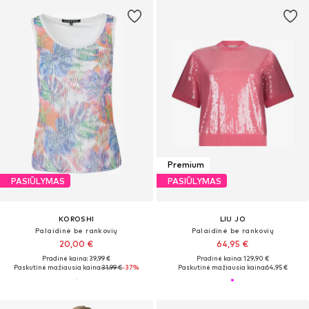
Premium
PASIŪLYMAS
PASIŪLYMAS
KOROSHI
LIU JO
Palaidinė be rankovių
Palaidinė be rankovių
20,00 €
64,95 €
Pradinė kaina: 39,99 €
Pradinė kaina: 129,90 €
Paskutinė mažiausia kaina:
31,99 €
-37%
Paskutinė mažiausia kaina:
64,95 €