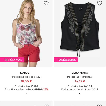
PASIŪLYMAS
PASIŪLYMAS
KOROSHI
VERO MODA
Palaidinė be rankovių
Palaidinė 'VMDINA'
18,00 €
16,45 €
Pradinė kaina: 35,99 €
Pradinė kaina: 44,90 €
Paskutinė mažiausia kaina:
23,39 €
-23%
Paskutinė mažiausia kaina:
13,16 €