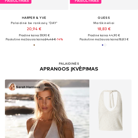
PASIŪLYMAS
PASIŪLYMAS
HARPER & YVE
GUESS
Palaidinė be rankovių 'DAY'
Marškinėliai
20,94 €
18,83 €
Pradinė kaina: 59,90 €
Pradinė kaina: 44,90 €
Paskutinė mažiausia kaina:
24,43 €
-14%
Paskutinė mažiausia kaina:
18,83 €
PALAIDINĖS
APRANGOS ĮKVĖPIMAS
Sarah Harrison