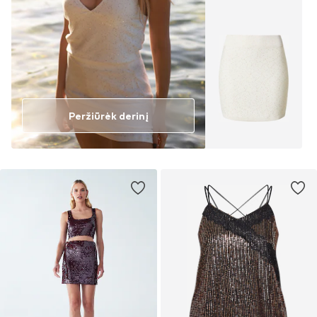
Peržiūrėk derinį