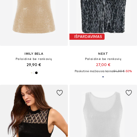
IŠPARDAVIMAS
IMILY BELA
NEXT
Palaidinė be rankovių
Palaidinė be rankovių
29,90 €
27,00 €
Paskutinė mažiausia kaina:
54,00 €
-50%