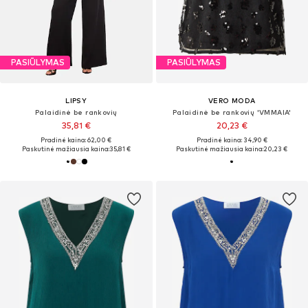
PASIŪLYMAS
PASIŪLYMAS
LIPSY
VERO MODA
Palaidinė be rankovių
Palaidinė be rankovių 'VMMAIA'
35,81 €
20,23 €
Pradinė kaina: 62,00 €
Pradinė kaina: 34,90 €
Paskutinė mažiausia kaina:
35,81 €
Paskutinė mažiausia kaina:
20,23 €