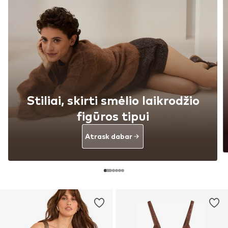
Stiliai, skirti smėlio laikrodžio
figūros tipui
Atrask dabar