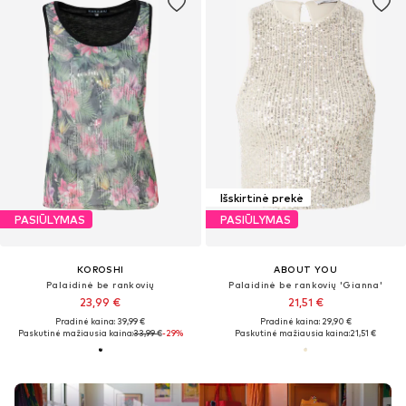
Išskirtinė prekė
PASIŪLYMAS
PASIŪLYMAS
KOROSHI
ABOUT YOU
Palaidinė be rankovių
Palaidinė be rankovių 'Gianna'
23,99 €
21,51 €
Pradinė kaina: 39,99 €
Pradinė kaina: 29,90 €
Paskutinė mažiausia kaina:
33,99 €
-29%
Paskutinė mažiausia kaina:
21,51 €