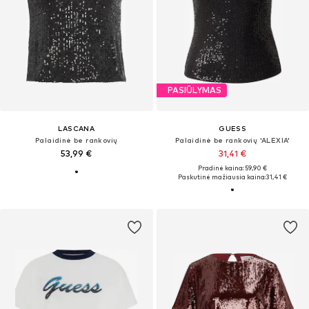
PASIŪLYMAS
LASCANA
GUESS
Palaidinė be rankovių
Palaidinė be rankovių 'ALEXIA'
53,99 €
31,41 €
Pradinė kaina: 59,90 €
Paskutinė mažiausia kaina:
31,41 €