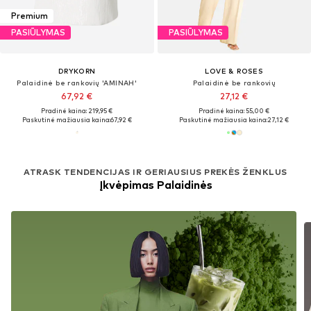
Premium
PASIŪLYMAS
PASIŪLYMAS
DRYKORN
LOVE & ROSES
Palaidinė be rankovių 'AMINAH'
Palaidinė be rankovių
67,92 €
27,12 €
Pradinė kaina: 219,95 €
Pradinė kaina: 55,00 €
Paskutinė mažiausia kaina:
67,92 €
Paskutinė mažiausia kaina:
27,12 €
ATRASK TENDENCIJAS IR GERIAUSIUS PREKĖS ŽENKLUS
Įkvėpimas Palaidinės