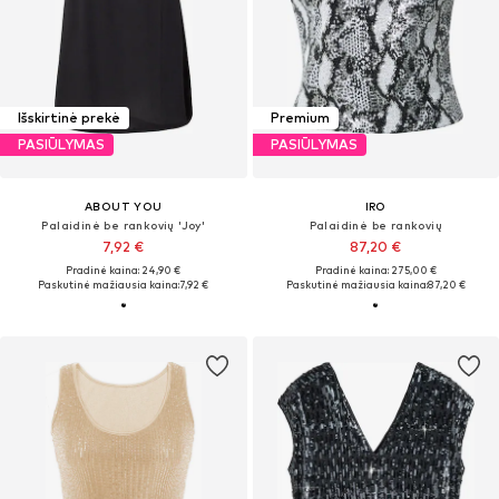
Išskirtinė prekė
Premium
PASIŪLYMAS
PASIŪLYMAS
ABOUT YOU
IRO
Palaidinė be rankovių 'Joy'
Palaidinė be rankovių
7,92 €
87,20 €
Pradinė kaina: 24,90 €
Pradinė kaina: 275,00 €
Paskutinė mažiausia kaina:
7,92 €
Paskutinė mažiausia kaina:
87,20 €