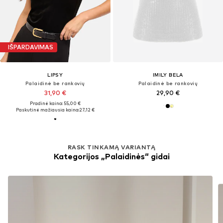
IŠPARDAVIMAS
LIPSY
IMILY BELA
Palaidinė be rankovių
Palaidinė be rankovių
31,90 €
29,90 €
Pradinė kaina: 55,00 €
Paskutinė mažiausia kaina:
27,12 €
RASK TINKAMĄ VARIANTĄ
Kategorijos „Palaidinės“ gidai