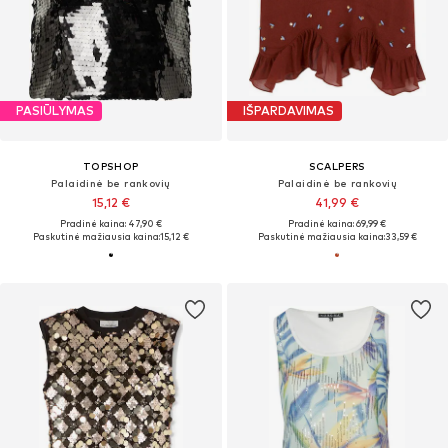
PASIŪLYMAS
IŠPARDAVIMAS
TOPSHOP
SCALPERS
Palaidinė be rankovių
Palaidinė be rankovių
15,12 €
41,99 €
Pradinė kaina: 47,90 €
Pradinė kaina: 69,99 €
Paskutinė mažiausia kaina:
15,12 €
Paskutinė mažiausia kaina:
33,59 €