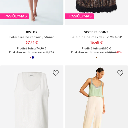
PASIŪLYMAS
PASIŪLYMAS
BWLDR
SISTERS POINT
Palaidinė be rankovių 'Anne'
Palaidinė be rankovių 'VIMSA-St'
67,41 €
16,45 €
Pradinė kaina: 74,90 €
Pradinė kaina: 49,90 €
Paskutinė mažiausia kaina:
59,92 €
Paskutinė mažiausia kaina:
17,94 €
-8%