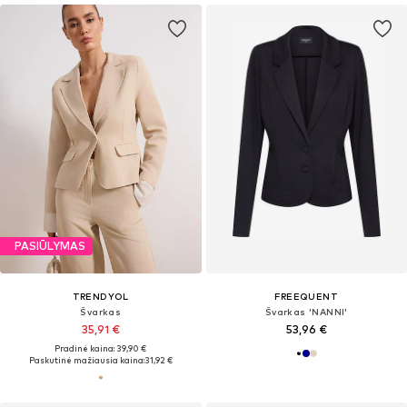
PASIŪLYMAS
TRENDYOL
FREEQUENT
Švarkas
Švarkas 'NANNI'
35,91 €
53,96 €
Pradinė kaina: 39,90 €
Paskutinė mažiausia kaina:
31,92 €