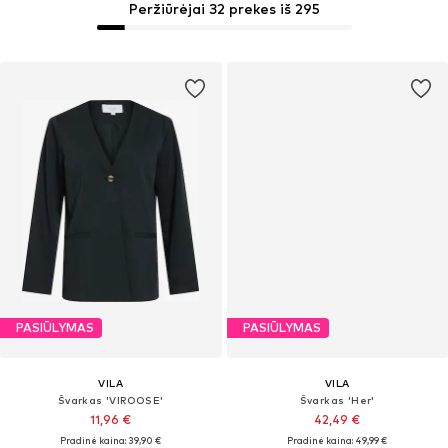
Peržiūrėjai 32 prekes iš 295
PASIŪLYMAS
PASIŪLYMAS
VILA
VILA
Švarkas 'VIROOSE'
Švarkas 'Her'
11,96 €
42,49 €
Pradinė kaina: 39,90 €
Pradinė kaina: 49,99 €