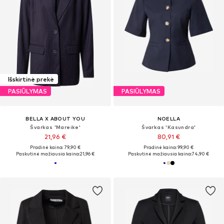
Išskirtinė prekė
PASIŪLYMAS
PASIŪLYMAS
BELLA X ABOUT YOU
NOELLA
Švarkas 'Mareike'
Švarkas 'Kasundra'
21,96 €
80,91 €
Pradinė kaina: 79,90 €
Pradinė kaina: 99,90 €
Paskutinė mažiausia kaina:
21,96 €
Paskutinė mažiausia kaina:
74,90 €