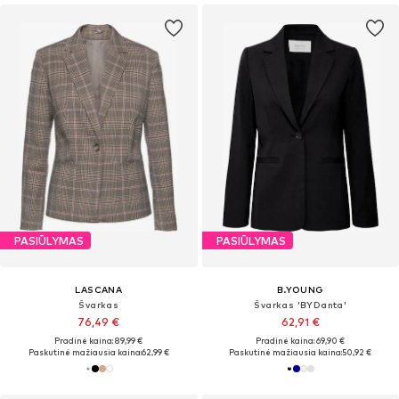
PASIŪLYMAS
PASIŪLYMAS
LASCANA
B.YOUNG
Švarkas
Švarkas 'BYDanta'
76,49 €
62,91 €
Pradinė kaina: 89,99 €
Pradinė kaina: 69,90 €
Paskutinė mažiausia kaina:
62,99 €
Paskutinė mažiausia kaina:
50,92 €