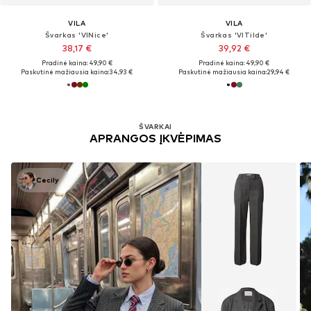
VILA
VILA
Švarkas 'VINice'
Švarkas 'VITilde'
38,17 €
39,92 €
Pradinė kaina: 49,90 €
Pradinė kaina: 49,90 €
Paskutinė mažiausia kaina:
34,93 €
Paskutinė mažiausia kaina:
29,94 €
ŠVARKAI
APRANGOS ĮKVĖPIMAS
Cecily