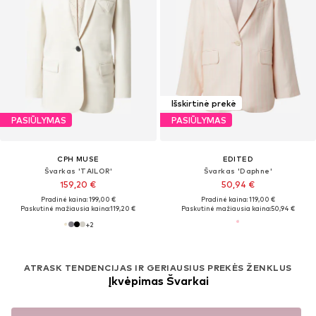
Išskirtinė prekė
PASIŪLYMAS
PASIŪLYMAS
CPH MUSE
EDITED
Švarkas 'TAILOR'
Švarkas 'Daphne'
159,20 €
50,94 €
Pradinė kaina: 199,00 €
Pradinė kaina: 119,00 €
Paskutinė mažiausia kaina:
119,20 €
Paskutinė mažiausia kaina:
50,94 €
+
2
ATRASK TENDENCIJAS IR GERIAUSIUS PREKĖS ŽENKLUS
Įkvėpimas Švarkai