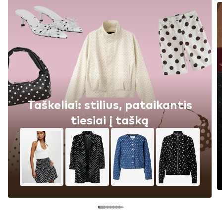
Taškeliai: stilius, pataikantis
tiesiai į tašką