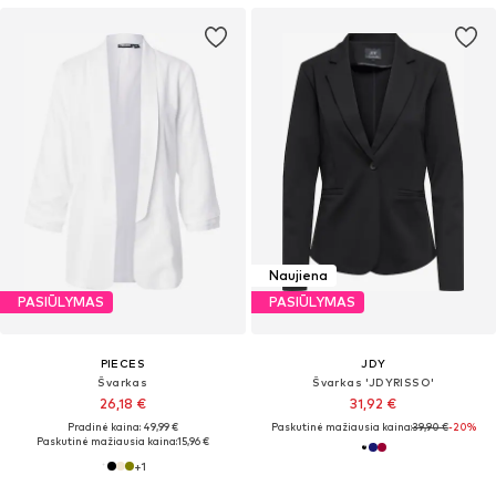
Naujiena
PASIŪLYMAS
PASIŪLYMAS
PIECES
JDY
Švarkas
Švarkas 'JDYRISSO'
26,18 €
31,92 €
Pradinė kaina: 49,99 €
Paskutinė mažiausia kaina:
39,90 €
-20%
Paskutinė mažiausia kaina:
15,96 €
+
1