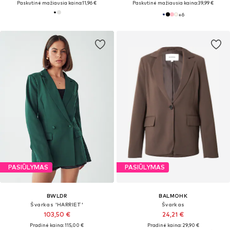
Paskutinė mažiausia kaina:
11,96 €
Paskutinė mažiausia kaina:
39,99 €
+
6
PASIŪLYMAS
PASIŪLYMAS
BWLDR
BALMOHK
Švarkas 'HARRIET'
Švarkas
103,50 €
24,21 €
Pradinė kaina: 115,00 €
Pradinė kaina: 29,90 €