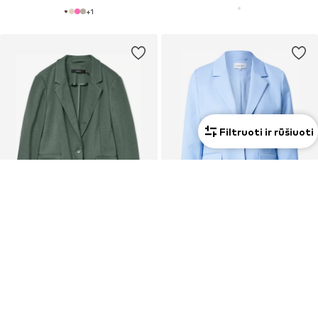
+
1
Filtruoti ir rūšiuoti
PASIŪLYMAS
PASIŪLYMAS
VERO MODA
MORE & MORE
Švarkas 'VMJulia'
Švarkas
33,92 €
74,75 €
Pradinė kaina: 44,90 €
Pradinė kaina: 139,00 €
Paskutinė mažiausia kaina:
29,93 €
Paskutinė mažiausia kaina:
74,75 €