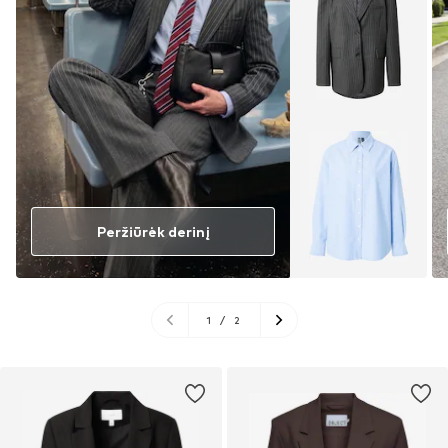
Peržiūrėk derinį
1
/
2