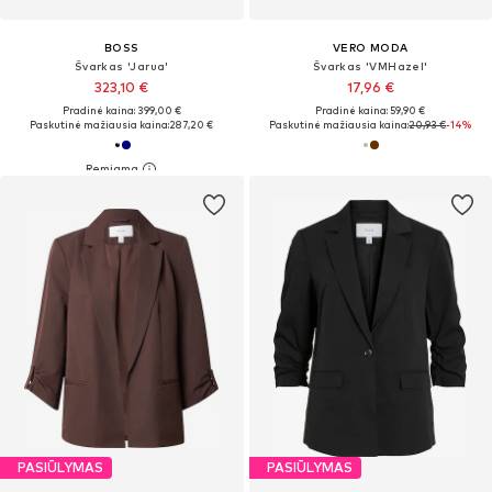
BOSS
VERO MODA
Švarkas 'Jarua'
Švarkas 'VMHazel'
323,10 €
17,96 €
Pradinė kaina: 399,00 €
Pradinė kaina: 59,90 €
Paskutinė mažiausia kaina:
287,20 €
Paskutinė mažiausia kaina:
20,93 €
-14%
PASIŪLYMAS
PASIŪLYMAS