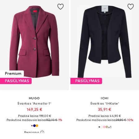
Premium
PASIŪLYMAS
PASIŪLYMAS
HUGO
ICHI
Švarkas 'Asmalla-1'
Švarkas 'IHKate'
149,25 €
35,91 €
Pradinė kaina: 199,00 €
Pradinė kaina: 44,90 €
Paskutinė mažiausia kaina:
152,10 €
-1%
Paskutinė mažiausia kaina:
39,90 €
-10%
+
1