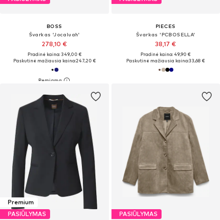
BOSS
PIECES
Švarkas 'Jocaluah'
Švarkas 'PCBOSELLA'
278,10 €
38,17 €
Pradinė kaina: 349,00 €
Pradinė kaina: 49,90 €
Paskutinė mažiausia kaina:
247,20 €
Paskutinė mažiausia kaina:
33,68 €
Premium
PASIŪLYMAS
PASIŪLYMAS