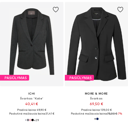
PASIŪLYMAS
PASIŪLYMAS
ICHI
MORE & MORE
Švarkas 'Kate'
Švarkas
40,41 €
69,50 €
Pradinė kaina: 49,90 €
Pradinė kaina: 139,00 €
Paskutinė mažiausia kaina:
31,41 €
Paskutinė mažiausia kaina:
75,00 €
-7%
+
29