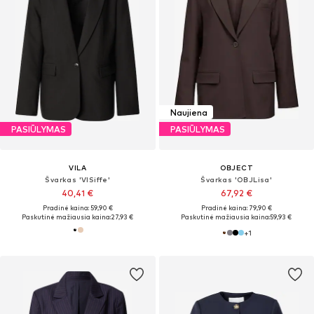
Naujiena
PASIŪLYMAS
PASIŪLYMAS
VILA
OBJECT
Švarkas 'VISiffe'
Švarkas 'OBJLisa'
40,41 €
67,92 €
Pradinė kaina: 59,90 €
Pradinė kaina: 79,90 €
Paskutinė mažiausia kaina:
27,93 €
Paskutinė mažiausia kaina:
59,93 €
+
1