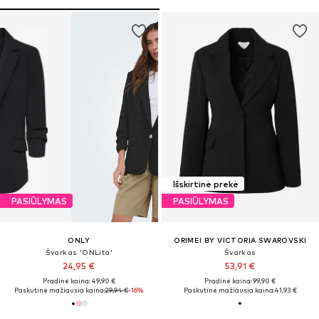
Išskirtinė prekė
PASIŪLYMAS
PASIŪLYMAS
ONLY
ORIMEI BY VICTORIA SWAROVSKI
Švarkas 'ONLita'
Švarkas
24,95 €
53,91 €
Pradinė kaina: 49,90 €
Pradinė kaina: 99,90 €
Paskutinė mažiausia kaina:
29,94 €
-16%
Paskutinė mažiausia kaina:
41,93 €