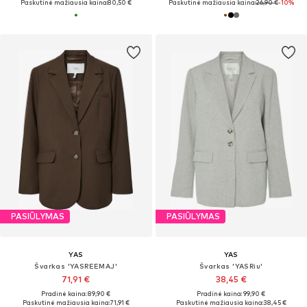
Paskutinė mažiausia kaina:
80,50 €
Paskutinė mažiausia kaina:
26,90 €
-10%
PASIŪLYMAS
PASIŪLYMAS
YAS
YAS
Švarkas 'YASREEMAJ'
Švarkas 'YASRiu'
71,91 €
38,45 €
Pradinė kaina: 89,90 €
Pradinė kaina: 99,90 €
Paskutinė mažiausia kaina:
71,91 €
Paskutinė mažiausia kaina:
38,45 €