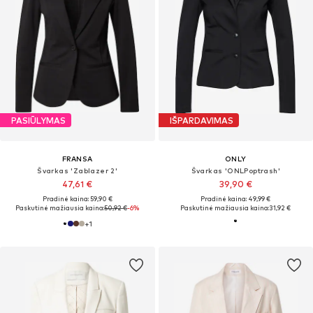
PASIŪLYMAS
IŠPARDAVIMAS
FRANSA
ONLY
Švarkas 'Zablazer 2'
Švarkas 'ONLPoptrash'
47,61 €
39,90 €
Pradinė kaina: 59,90 €
Pradinė kaina: 49,99 €
Paskutinė mažiausia kaina:
50,92 €
-6%
Paskutinė mažiausia kaina:
31,92 €
+
1