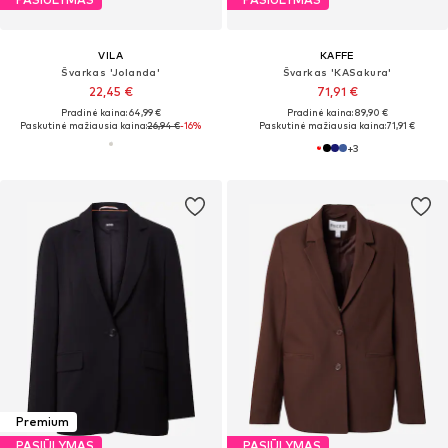
VILA
KAFFE
Švarkas 'Jolanda'
Švarkas 'KASakura'
22,45 €
71,91 €
Pradinė kaina: 64,99 €
Pradinė kaina: 89,90 €
Paskutinė mažiausia kaina:
26,94 €
-16%
Paskutinė mažiausia kaina:
71,91 €
+
3
Premium
PASIŪLYMAS
PASIŪLYMAS