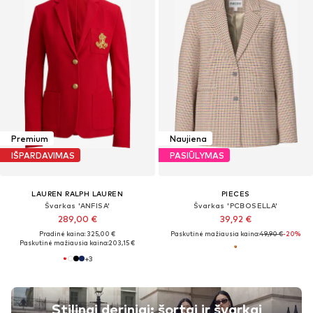
Premium
Naujiena
IŠPARDAVIMAS
PASIŪLYMAS
LAUREN RALPH LAUREN
PIECES
Švarkas 'ANFISA'
Švarkas 'PCBOSELLA'
289,00 €
39,92 €
Pradinė kaina: 325,00 €
Paskutinė mažiausia kaina:
49,90 €
-20%
Paskutinė mažiausia kaina:
203,15 €
+
3
Stilingi deriniai: šortai ir švarkai