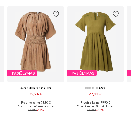
PASIŪLYMAS
PASIŪLYMAS
& OTHER STORIES
PEPE JEANS
25,94 €
27,93 €
Pradinė kaina: 79,90 €
Pradinė kaina: 79,90 €
Galimi dydžiai: 32, 34, 36, 38, 40, 42
Galimi dydžiai: 34, 36, 38, 40
Paskutinė mažiausia kaina:
Paskutinė mažiausia kaina:
29,93 €
-13%
39,90 €
-30%
Į krepšelį
Į krepšelį