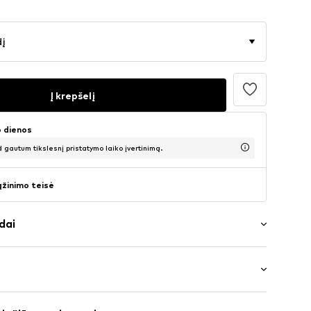
dį
Į krepšelį
o dienos
d gautum tikslesnį pristatymo laiko įvertinimą.
ąžinimo teisė
dai
kirptė
 rauktas
: ketvirčio ilgio rankovės
pvadas / kraštas