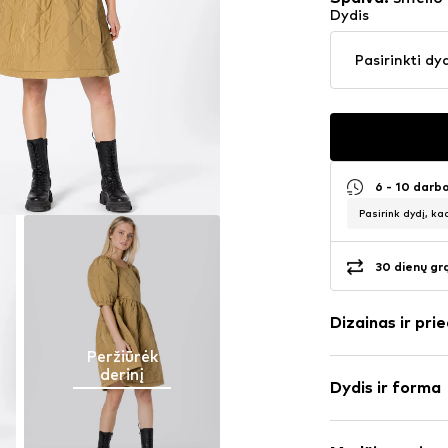
Dydis
Pasirinkti dy
6 - 10 darb
Pasirink dydį, ka
30 dienų gr
Dizainas ir prie
Peržiūrėk
Vienspalvis
derinį
Dydis ir forma
Kvadratinė iš
Drapiruotas /
Rankovės ilgis
Dygsniuotas a