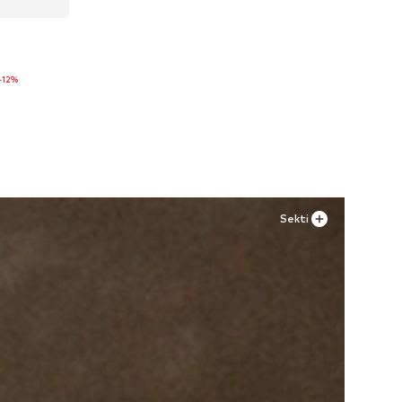
-12%
Sekti