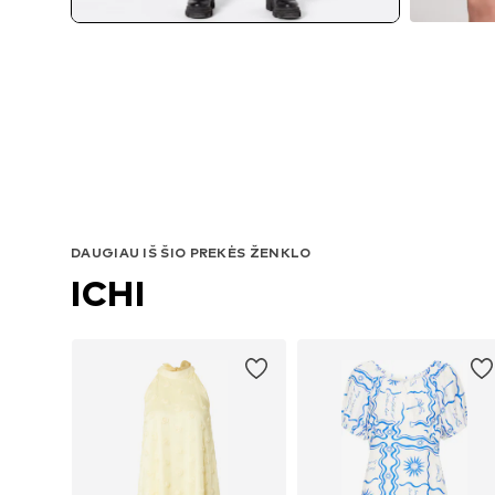
DAUGIAU IŠ ŠIO PREKĖS ŽENKLO
ICHI