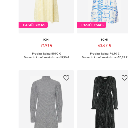
PASIŪLYMAS
PASIŪLYMAS
ICHI
ICHI
71,91 €
63,67 €
Pradinė kaina: 89,90 €
Pradinė kaina: 74,90 €
Galimi dydžiai: 34, 36, 38, 40, 42
Galimi dydžiai: 34, 36, 38, 40, 4
Paskutinė mažiausia kaina:
69,90 €
Paskutinė mažiausia kaina:
50,92 €
Į krepšelį
Į krepšelį