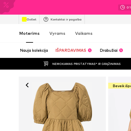
0
Outlet
Kontaktai ir pagalba
Moterims
Vyrams
Vaikams
Nauja kolekcija
IŠPARDAVIMAS
Drabužiai
NEMOKAMAS PRISTATYMAS* IR GRĄŽINIMAS
Beveik iš