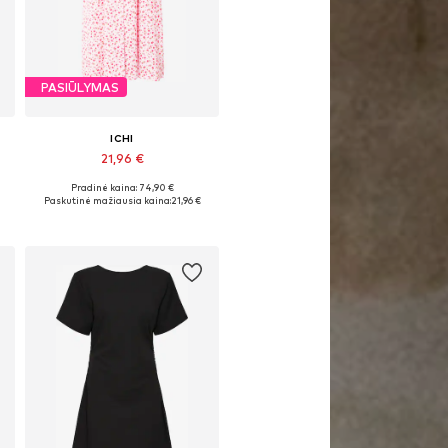
PASIŪLYMAS
ICHI
21,96 €
Pradinė kaina: 74,90 €
2
Galimi dydžiai: 34, 36, 38, 40
Paskutinė mažiausia kaina:
21,96 €
Į krepšelį