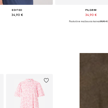
EDITED
PILGRIM
34,90 €
34,90 €
Paskutinė mažiausia kaina:
39,90 €
Galimi dydžiai: 1
Galimi dydžiai: One Size
Į krepšelį
Į krepšelį