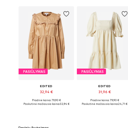
PASIŪLYMAS
PASIŪLYMAS
EDITED
EDITED
32,94 €
31,96 €
Pradinė kaina: 79,90 €
Pradinė kaina: 79,90 €
Galimi dydžiai: 34, 36, 38, 40
Galimi dydžiai: 36, 38, 40, 42
Paskutinė mažiausia kaina:
32,94 €
Paskutinė mažiausia kaina:
24,71 €
Į krepšelį
Į krepšelį
Derinių įkvėpimas