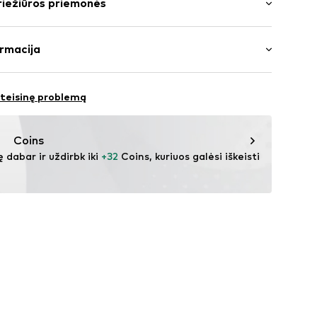
riežiūros priemonės
menė / apvadas
: Įprastas prigludimas
: 100% Poliesteris – PES
rmacija
 atspalvių siūlės
 Poliesteris – PES
443001000001
le A/S
oliesteris – PES
 teisinę problemą
ja
ny.com
žiovinti džiovyklėje
Coins
as, be perchloretileno
ę dabar ir uždirbk iki 
+32
 Coins, kuriuos galėsi iškeisti 
ukšta temperatūra