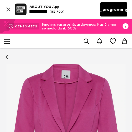
ABOUT YOU App
Į programėlę
(152 700)
Finalinis vasaros išpardavimas: Pasiūlymai
07
H
30
M
56
S
su nuolaida iki 60%