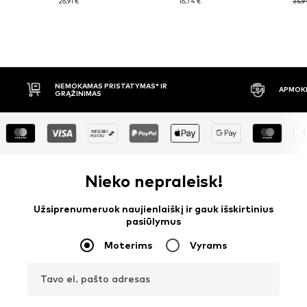
26,91 €
16,74 €
35,9
APMOKĖJIMAS PRISTAČIUS
30 DIENŲ 
Nieko nepraleisk!
Užsiprenumeruok naujienlaiškį ir gauk išskirtinius
pasiūlymus
Moterims
Vyrams
Tavo el. pašto adresas