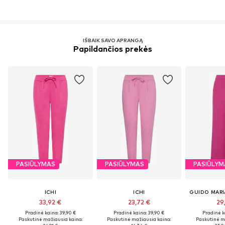
IŠBAIK SAVO APRANGĄ
Papildančios prekės
PASIŪLYMAS
PASIŪLYMAS
PASIŪLYM
ICHI
ICHI
33,92 €
23,72 €
29
Pradinė kaina: 39,90 €
Pradinė kaina: 39,90 €
Pradinė k
Paskutinė mažiausia kaina:
Paskutinė mažiausia kaina:
Paskutinė m