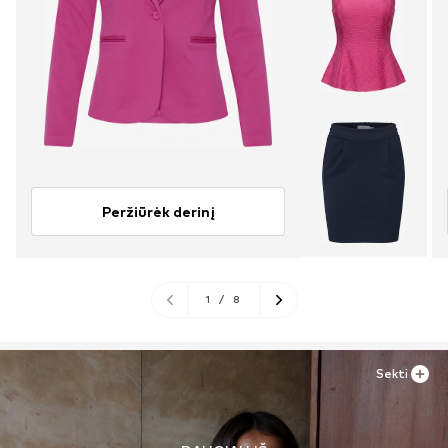
Peržiūrėk derinį
1
/
8
Sekti