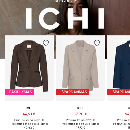
DAUGIAU IŠ
PASIŪLYMAS
IŠPARDAVIMAS
IŠPARDAV
ICHI
ICHI
I
44,91 €
57,90 €
64
Pradinė kaina: 49,90 €
Pradinė kaina: 69,90 €
Pradinė k
Paskutinė mažiausia kaina:
Paskutinė mažiausia kaina:
Paskutinė m
42,42 €
47,92 €
55