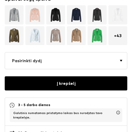
+
43
Pasirinkti dydį
Į krepšelį
3 - 5 darbo dienos
Galutinis numatomas pristatymo laikas bus nurodytas tavo
krepšelyje.