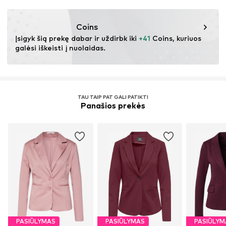
DK
nabu@dkcompany.com
Coins
Įsigyk šią prekę dabar ir uždirbk iki 
+41
 Coins, kuriuos 
galėsi iškeisti į nuolaidas.
TAU TAIP PAT GALI PATIKTI
Panašios prekės
PASIŪLYMAS
PASIŪLYMAS
PASIŪLYM