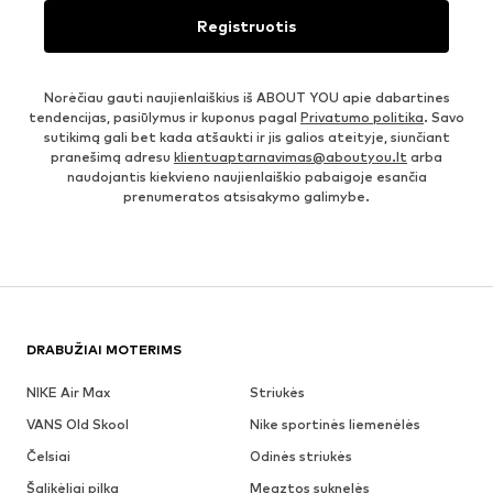
Registruotis
Norėčiau gauti naujienlaiškius iš ABOUT YOU apie dabartines
tendencijas, pasiūlymus ir kuponus pagal
Privatumo politika
. Savo
sutikimą gali bet kada atšaukti ir jis galios ateityje, siunčiant
pranešimą adresu
klientuaptarnavimas@aboutyou.lt
arba
naudojantis kiekvieno naujienlaiškio pabaigoje esančia
prenumeratos atsisakymo galimybe.
DRABUŽIAI MOTERIMS
NIKE Air Max
Striukės
VANS Old Skool
Nike sportinės liemenėlės
Čelsiai
Odinės striukės
Šalikėliai pilka
Megztos suknelės