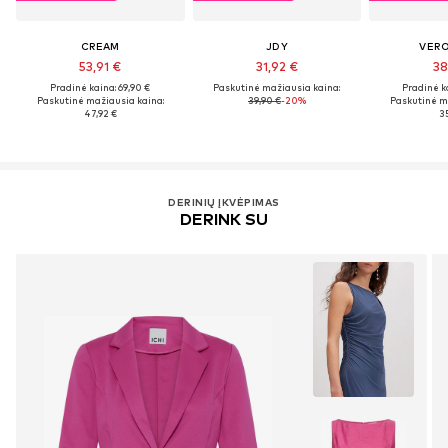
CREAM
JDY
VER
53,91 €
31,92 €
38
Pradinė kaina: 69,90 €
Paskutinė mažiausia kaina:
Pradinė k
Paskutinė mažiausia kaina:
39,90 €
-20%
Paskutinė m
47,92 €
35
DERINIŲ ĮKVĖPIMAS
DERINK SU