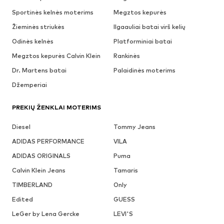
Sportinės kelnės moterims
Megztos kepurės
Žieminės striukės
Ilgaauliai batai virš kelių
Odinės kelnės
Platforminiai batai
Megztos kepurės Calvin Klein
Rankinės
Dr. Martens batai
Palaidinės moterims
Džemperiai
PREKIŲ ŽENKLAI MOTERIMS
Diesel
Tommy Jeans
ADIDAS PERFORMANCE
VILA
ADIDAS ORIGINALS
Puma
Calvin Klein Jeans
Tamaris
TIMBERLAND
Only
Edited
GUESS
LeGer by Lena Gercke
LEVI'S