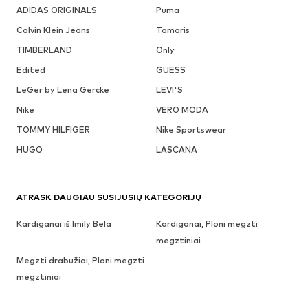
ADIDAS ORIGINALS
Puma
Calvin Klein Jeans
Tamaris
TIMBERLAND
Only
Edited
GUESS
LeGer by Lena Gercke
LEVI'S
Nike
VERO MODA
TOMMY HILFIGER
Nike Sportswear
HUGO
LASCANA
ATRASK DAUGIAU SUSIJUSIŲ KATEGORIJŲ
Kardiganai iš Imily Bela
Kardiganai, Ploni megzti
megztiniai
Megzti drabužiai, Ploni megzti
megztiniai