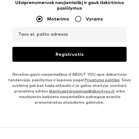
Užsiprenumeruok naujienlaiškį ir gauk išskirtinius
pasiūlymus
Moterims
Vyrams
Tavo el. pašto adresas
Registruotis
Norėčiau gauti naujienlaiškius iš ABOUT YOU apie dabartines
tendencijas, pasiūlymus ir kuponus pagal
Privatumo politika
. Savo
sutikimą gali bet kada atšaukti ir jis galios ateityje, siunčiant
pranešimą adresu
klientuaptarnavimas@aboutyou.lt
arba
naudojantis kiekvieno naujienlaiškio pabaigoje esančia
prenumeratos atsisakymo galimybe.