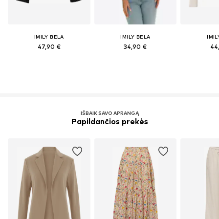
IMILY BELA
IMILY BELA
IMIL
47,90 €
34,90 €
44
IŠBAIK SAVO APRANGĄ
Papildančios prekės