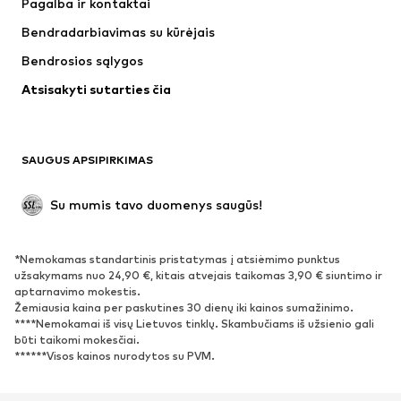
Pagalba ir kontaktai
Marškinėliai ir palaidinės
Kelnės
Bendradarbiavimas su kūrėjais
Striukės
Megztiniai ir megzti drabužiai
Bendrosios sąlygos
Apatiniai
Palaidinės ir tunikos
Atsisakyti sutarties čia
Paltai
Sijonai
Maudymosi drabužiai
Džemperiai
Švarkai
Kombinezonai
SAUGUS APSIPIRKIMAS
Dideli dydžiai
Drabužiai nėščiosioms
Proginiai
Išskirtiniai
Su mumis tavo duomenys saugūs!
Antrinis panaudojimas
*Nemokamas standartinis pristatymas į atsiėmimo punktus
BATAI
užsakymams nuo 24,90 €, kitais atvejais taikomas 3,90 € siuntimo ir
aptarnavimo mokestis.
Naujienos
Šiuo metu paklausu
Žemiausia kaina per paskutines 30 dienų iki kainos sumažinimo.
****Nemokamai iš visų Lietuvos tinklų. Skambučiams iš užsienio gali
Sportbačiai
Aulinukai
būti taikomi mokesčiai.
Batai su kulniukais
Auliniai batai
******Visos kainos nurodytos su PVM.
Basutės ir šlepetės
Bateliai