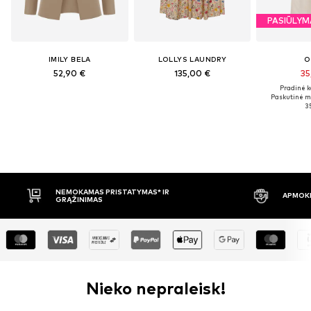
PASIŪLYM
IMILY BELA
LOLLYS LAUNDRY
O
52,90 €
135,00 €
35
Pradinė k
Paskutinė m
35
NEMOKAMAS PRISTATYMAS* IR
APMOKĖ
GRĄŽINIMAS
Nieko nepraleisk!