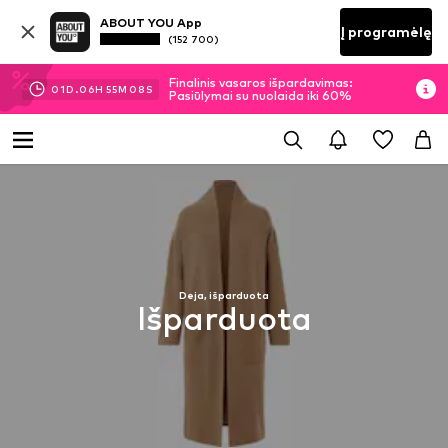
ABOUT YOU App
Į programėlę
(152 700)
Finalinis vasaros išpardavimas:
01
D.
06
H
55
M
07
S
Pasiūlymai su nuolaida iki 60%
Deja, išparduota
Išparduota