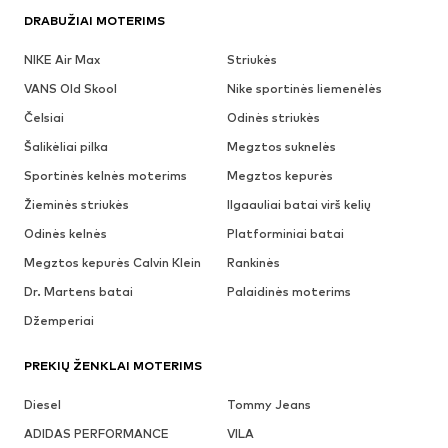
DRABUŽIAI MOTERIMS
NIKE Air Max
Striukės
VANS Old Skool
Nike sportinės liemenėlės
Čelsiai
Odinės striukės
Šalikėliai pilka
Megztos suknelės
Sportinės kelnės moterims
Megztos kepurės
Žieminės striukės
Ilgaauliai batai virš kelių
Odinės kelnės
Platforminiai batai
Megztos kepurės Calvin Klein
Rankinės
Dr. Martens batai
Palaidinės moterims
Džemperiai
PREKIŲ ŽENKLAI MOTERIMS
Diesel
Tommy Jeans
ADIDAS PERFORMANCE
VILA