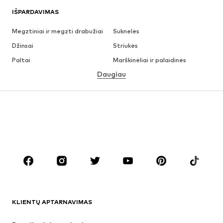
IŠPARDAVIMAS
Megztiniai ir megzti drabužiai
Suknelės
Džinsai
Striukės
Paltai
Marškinėliai ir palaidinės
Daugiau
Kelnės
Apatiniai
Sijonai
Palaidinės ir tunikos
Džemperiai
Švarkai
Maudymosi drabužiai
Kombinezonai
Dideli dydžiai
Drabužiai nėščiosioms
Batai
Sportas
Aksesuarai
Premium
DRABUŽIAI
KLIENTŲ APTARNAVIMAS
Naujienos
Šiuo metu paklausu
Suknelės
Džinsai