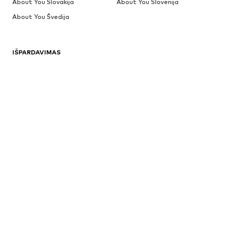
About You Slovakija
About You Slovėnija
About You Švedija
IŠPARDAVIMAS
Megztiniai ir megzti drabužiai
Suknelės
Džinsai
Striukės
Paltai
Marškinėliai ir palaidinės
Daugiau
Kelnės
Apatiniai
Sijonai
Palaidinės ir tunikos
Džemperiai
Švarkai
Maudymosi drabužiai
Kombinezonai
Dideli dydžiai
Drabužiai nėščiosioms
Batai
Sportas
Aksesuarai
Premium
DRABUŽIAI