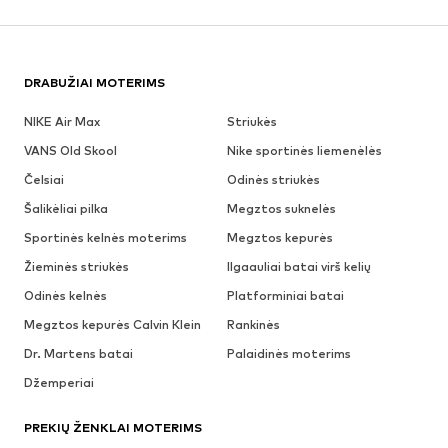
DRABUŽIAI MOTERIMS
NIKE Air Max
Striukės
VANS Old Skool
Nike sportinės liemenėlės
Čelsiai
Odinės striukės
Šalikėliai pilka
Megztos suknelės
Sportinės kelnės moterims
Megztos kepurės
Žieminės striukės
Ilgaauliai batai virš kelių
Odinės kelnės
Platforminiai batai
Megztos kepurės Calvin Klein
Rankinės
Dr. Martens batai
Palaidinės moterims
Džemperiai
PREKIŲ ŽENKLAI MOTERIMS