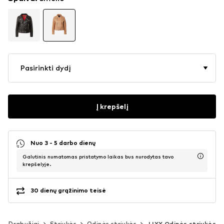
Pasirinkti dydį
Į krepšelį
Nuo 3 - 5 darbo dienų
Galutinis numatomas pristatymo laikas bus nurodytas tavo
krepšelyje.
30 dienų grąžinimo teisė
Drabužiai
Striukės
Odinės striukės
JJXX Odinės striukės