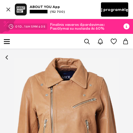
ABOUT YOU App
Į programėlę
(152 700)
Finalinis vasaros išpardavimas:
01
D.
16
H
59
M
40
S
Pasiūlymai su nuolaida iki 60%