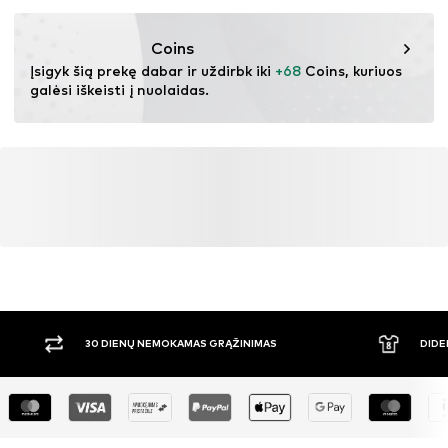
Prekės Nr.
JJX0006002000001
arba po vartojimo). Naudojant perdirbtas medžiagas
galima sumažinti žaliavų poreikį, išvengti atliekų ir
Coins
išsaugoti gamtos išteklius.
Įsigyk šią prekę dabar ir uždirbk iki 
+68
 Coins, kuriuos 
galėsi iškeisti į nuolaidas.
Sužinok daugiau
30 DIENŲ NEMOKAMAS GRĄŽINIMAS
DIDE