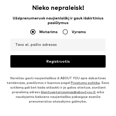
Nieko nepraleisk!
Užsiprenumeruok naujienlaiškį ir gauk išskirtinius
pasiūlymus
Moterims
Vyrams
Tavo el. pašto adresas
Registruotis
Norėčiau gauti naujienlaiškius iš ABOUT YOU apie dabartines
tendencijas, pasiūlymus ir kuponus pagal
Privatumo politika
. Savo
sutikimą gali bet kada atšaukti ir jis galios ateityje, siunčiant
pranešimą adresu
klientuaptarnavimas@aboutyou.lt
arba
naudojantis kiekvieno naujienlaiškio pabaigoje esančia
prenumeratos atsisakymo galimybe.