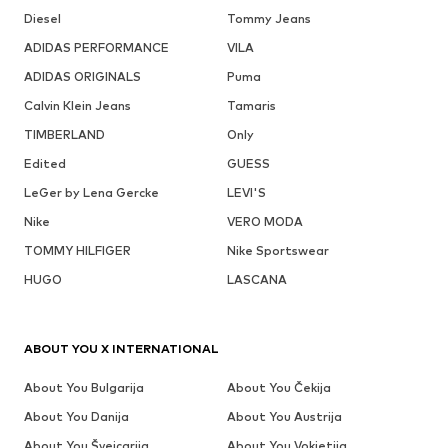
Diesel
Tommy Jeans
ADIDAS PERFORMANCE
VILA
ADIDAS ORIGINALS
Puma
Calvin Klein Jeans
Tamaris
TIMBERLAND
Only
Edited
GUESS
LeGer by Lena Gercke
LEVI'S
Nike
VERO MODA
TOMMY HILFIGER
Nike Sportswear
HUGO
LASCANA
ABOUT YOU X INTERNATIONAL
About You Bulgarija
About You Čekija
About You Danija
About You Austrija
About You Šveicarija
About You Vokietija