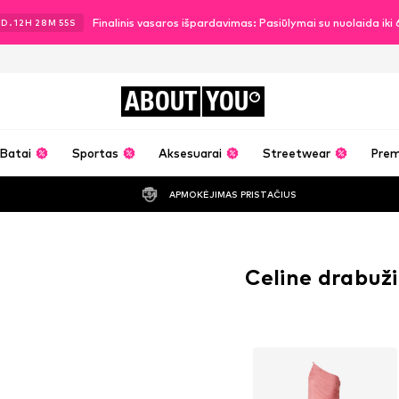
Finalinis vasaros išpardavimas: Pasiūlymai su nuolaida ik
1
D.
12
H
28
M
54
S
ABOUT
YOU
Batai
Sportas
Aksesuarai
Streetwear
Pre
APMOKĖJIMAS PRISTAČIUS
Celine drabuži