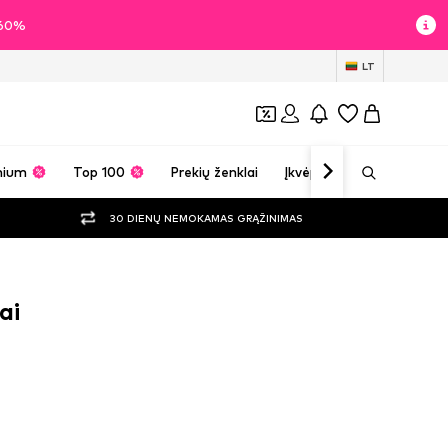
i 60%
LT
mium
Top 100
Prekių ženklai
Įkvėpimas
30 DIENŲ NEMOKAMAS GRĄŽINIMAS
ai