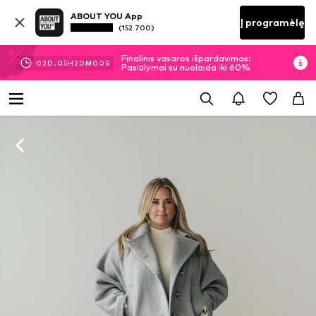
ABOUT YOU App
Į programėlę
(152 700)
Finalinis vasaros išpardavimas:
02
D.
05
H
19
M
59
S
Pasiūlymai su nuolaida iki 60%