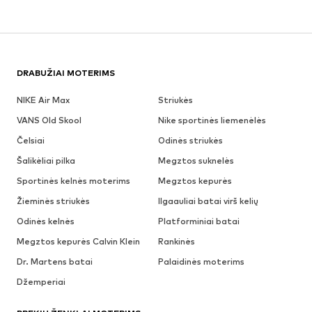
DRABUŽIAI MOTERIMS
NIKE Air Max
Striukės
VANS Old Skool
Nike sportinės liemenėlės
Čelsiai
Odinės striukės
Šalikėliai pilka
Megztos suknelės
Sportinės kelnės moterims
Megztos kepurės
Žieminės striukės
Ilgaauliai batai virš kelių
Odinės kelnės
Platforminiai batai
Megztos kepurės Calvin Klein
Rankinės
Dr. Martens batai
Palaidinės moterims
Džemperiai