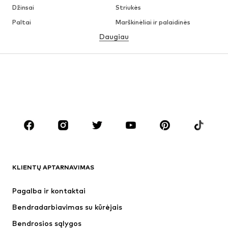
Džinsai
Striukės
Paltai
Marškinėliai ir palaidinės
Daugiau
Kelnės
Apatiniai
Sijonai
Palaidinės ir tunikos
Džemperiai
Švarkai
Maudymosi drabužiai
Kombinezonai
Dideli dydžiai
Drabužiai nėščiosioms
Batai
Sportas
Aksesuarai
Premium
DRABUŽIAI
KLIENTŲ APTARNAVIMAS
Naujienos
Šiuo metu paklausu
Suknelės
Džinsai
Pagalba ir kontaktai
Marškinėliai ir palaidinės
Kelnės
Bendradarbiavimas su kūrėjais
Striukės
Megztiniai ir megzti drabužiai
Bendrosios sąlygos
Apatiniai
Palaidinės ir tunikos