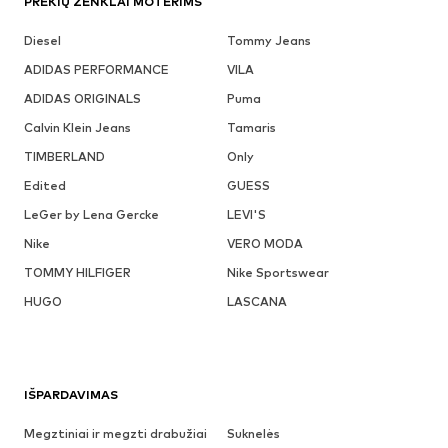
PREKIŲ ŽENKLAI MOTERIMS
Diesel
Tommy Jeans
ADIDAS PERFORMANCE
VILA
ADIDAS ORIGINALS
Puma
Calvin Klein Jeans
Tamaris
TIMBERLAND
Only
Edited
GUESS
LeGer by Lena Gercke
LEVI'S
Nike
VERO MODA
TOMMY HILFIGER
Nike Sportswear
HUGO
LASCANA
IŠPARDAVIMAS
Megztiniai ir megzti drabužiai
Suknelės