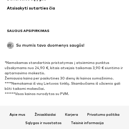
Apatiniai
Palaidinės ir tunikos
Atsisakyti sutarties čia
Paltai
Sijonai
Maudymosi drabužiai
Džemperiai
Švarkai
Kombinezonai
SAUGUS APSIPIRKIMAS
Dideli dydžiai
Drabužiai nėščiosioms
Proginiai
Išskirtiniai
Su mumis tavo duomenys saugūs!
Antrinis panaudojimas
*Nemokamas standartinis pristatymas į atsiėmimo punktus
BATAI
užsakymams nuo 24,90 €, kitais atvejais taikomas 3,90 € siuntimo ir
aptarnavimo mokestis.
Naujienos
Šiuo metu paklausu
Žemiausia kaina per paskutines 30 dienų iki kainos sumažinimo.
****Nemokamai iš visų Lietuvos tinklų. Skambučiams iš užsienio gali
Sportbačiai
Aulinukai
būti taikomi mokesčiai.
Batai su kulniukais
Auliniai batai
******Visos kainos nurodytos su PVM.
Basutės ir šlepetės
Bateliai
Sportiniai batai
Balerinos
Apie mus
Žiniasklaidai
Karjera
Privatumo politika
Įsispiriami bateliai
Šlepetės
Sąlygos ir nuostatos
Teisinė informacija
Išskirtiniai