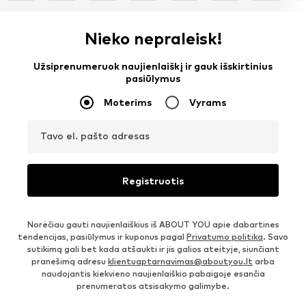
Nieko nepraleisk!
Užsiprenumeruok naujienlaiškį ir gauk išskirtinius
pasiūlymus
Moterims
Vyrams
Tavo el. pašto adresas
Registruotis
Norėčiau gauti naujienlaiškius iš ABOUT YOU apie dabartines
tendencijas, pasiūlymus ir kuponus pagal
Privatumo politika
. Savo
sutikimą gali bet kada atšaukti ir jis galios ateityje, siunčiant
pranešimą adresu
klientuaptarnavimas@aboutyou.lt
arba
naudojantis kiekvieno naujienlaiškio pabaigoje esančia
prenumeratos atsisakymo galimybe.