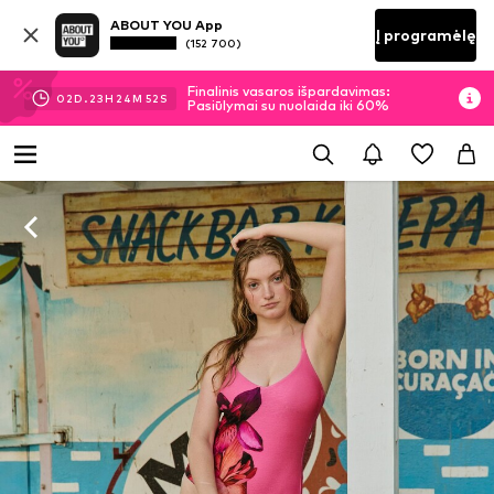
ABOUT YOU App
Į programėlę
(152 700)
Finalinis vasaros išpardavimas:
02
D.
23
H
24
M
51
S
Pasiūlymai su nuolaida iki 60%