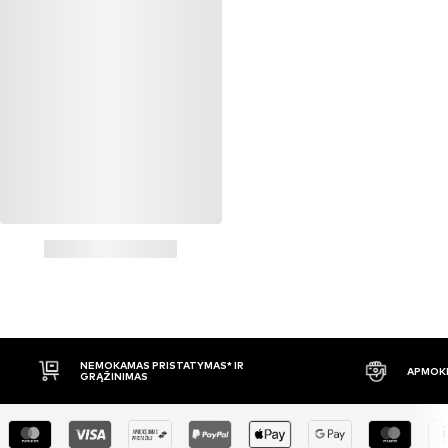
NEMOKAMAS PRISTATYMAS* IR
APMOKĖ
GRĄŽINIMAS