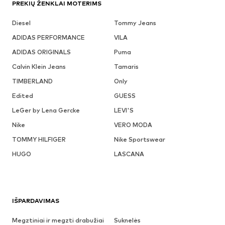
PREKIŲ ŽENKLAI MOTERIMS
Diesel
Tommy Jeans
ADIDAS PERFORMANCE
VILA
ADIDAS ORIGINALS
Puma
Calvin Klein Jeans
Tamaris
TIMBERLAND
Only
Edited
GUESS
LeGer by Lena Gercke
LEVI'S
Nike
VERO MODA
TOMMY HILFIGER
Nike Sportswear
HUGO
LASCANA
IŠPARDAVIMAS
Megztiniai ir megzti drabužiai
Suknelės