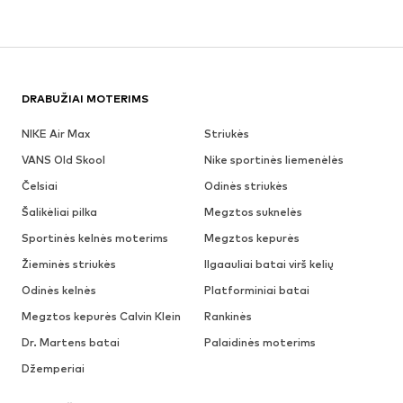
DRABUŽIAI MOTERIMS
NIKE Air Max
Striukės
VANS Old Skool
Nike sportinės liemenėlės
Čelsiai
Odinės striukės
Šalikėliai pilka
Megztos suknelės
Sportinės kelnės moterims
Megztos kepurės
Žieminės striukės
Ilgaauliai batai virš kelių
Odinės kelnės
Platforminiai batai
Megztos kepurės Calvin Klein
Rankinės
Dr. Martens batai
Palaidinės moterims
Džemperiai