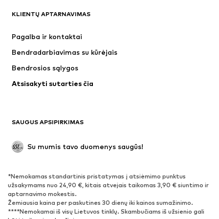
KLIENTŲ APTARNAVIMAS
Naujienos
Šiuo metu paklausu
Suknelės
Džinsai
Pagalba ir kontaktai
Marškinėliai ir palaidinės
Kelnės
Bendradarbiavimas su kūrėjais
Striukės
Megztiniai ir megzti drabužiai
Bendrosios sąlygos
Apatiniai
Palaidinės ir tunikos
Atsisakyti sutarties čia
Paltai
Sijonai
Maudymosi drabužiai
Džemperiai
Švarkai
Kombinezonai
SAUGUS APSIPIRKIMAS
Dideli dydžiai
Drabužiai nėščiosioms
Proginiai
Išskirtiniai
Su mumis tavo duomenys saugūs!
Antrinis panaudojimas
*Nemokamas standartinis pristatymas į atsiėmimo punktus
BATAI
užsakymams nuo 24,90 €, kitais atvejais taikomas 3,90 € siuntimo ir
aptarnavimo mokestis.
Naujienos
Šiuo metu paklausu
Žemiausia kaina per paskutines 30 dienų iki kainos sumažinimo.
****Nemokamai iš visų Lietuvos tinklų. Skambučiams iš užsienio gali
Sportbačiai
Aulinukai