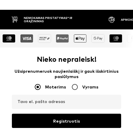
APMOKĖJIMAS PRISTAČIUS
30 DIENŲ 
Nieko nepraleisk!
Užsiprenumeruok naujienlaiškį ir gauk išskirtinius
pasiūlymus
Moterims
Vyrams
Tavo el. pašto adresas
Registruotis