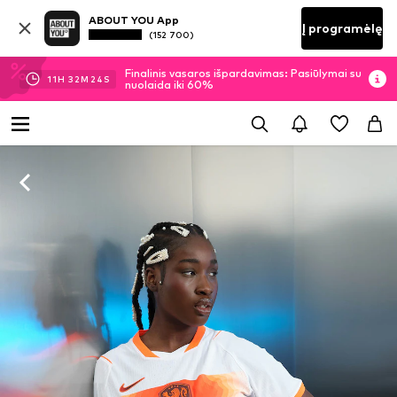
ABOUT YOU App
Į programėlę
(152 700)
Finalinis vasaros išpardavimas: Pasiūlymai su
11
H
32
M
23
S
nuolaida iki 60%