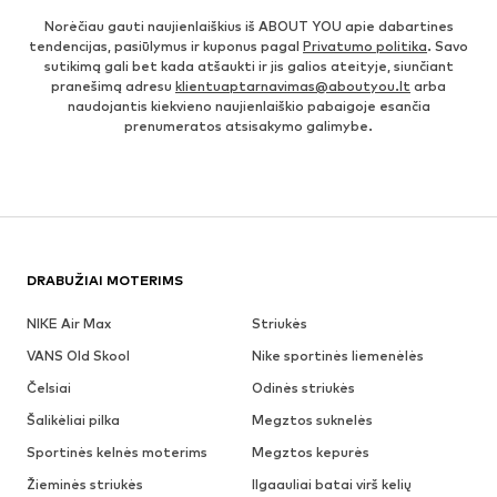
Norėčiau gauti naujienlaiškius iš ABOUT YOU apie dabartines
tendencijas, pasiūlymus ir kuponus pagal
Privatumo politika
. Savo
sutikimą gali bet kada atšaukti ir jis galios ateityje, siunčiant
pranešimą adresu
klientuaptarnavimas@aboutyou.lt
arba
naudojantis kiekvieno naujienlaiškio pabaigoje esančia
prenumeratos atsisakymo galimybe.
DRABUŽIAI MOTERIMS
NIKE Air Max
Striukės
VANS Old Skool
Nike sportinės liemenėlės
Čelsiai
Odinės striukės
Šalikėliai pilka
Megztos suknelės
Sportinės kelnės moterims
Megztos kepurės
Žieminės striukės
Ilgaauliai batai virš kelių