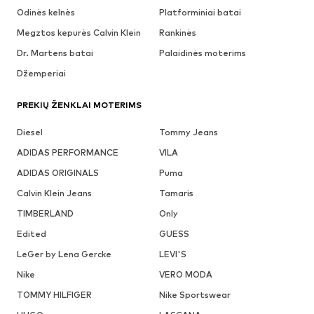
Odinės kelnės
Platforminiai batai
Megztos kepurės Calvin Klein
Rankinės
Dr. Martens batai
Palaidinės moterims
Džemperiai
PREKIŲ ŽENKLAI MOTERIMS
Diesel
Tommy Jeans
ADIDAS PERFORMANCE
VILA
ADIDAS ORIGINALS
Puma
Calvin Klein Jeans
Tamaris
TIMBERLAND
Only
Edited
GUESS
LeGer by Lena Gercke
LEVI'S
Nike
VERO MODA
TOMMY HILFIGER
Nike Sportswear