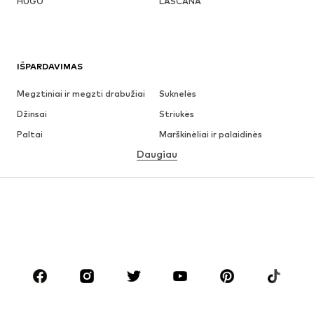
HUGO
LASCANA
IŠPARDAVIMAS
Megztiniai ir megzti drabužiai
Suknelės
Džinsai
Striukės
Paltai
Marškinėliai ir palaidinės
Daugiau
Kelnės
Apatiniai
Sijonai
Palaidinės ir tunikos
Džemperiai
Švarkai
Maudymosi drabužiai
Kombinezonai
Dideli dydžiai
Drabužiai nėščiosioms
Batai
Sportas
Aksesuarai
Premium
DRABUŽIAI