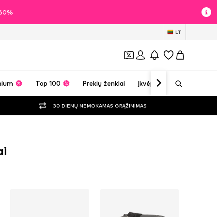
i 60%
LT
mium
Top 100
Prekių ženklai
Įkvėpimas
30 DIENŲ NEMOKAMAS GRĄŽINIMAS
ai