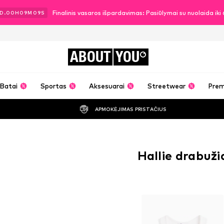
Finalinis vasaros išpardavimas: Pasiūlymai su nuolaida ik
D.
00
H
09
M
08
S
ABOUT
YOU
Batai
Sportas
Aksesuarai
Streetwear
Pre
APMOKĖJIMAS PRISTAČIUS
Hallie drabuži